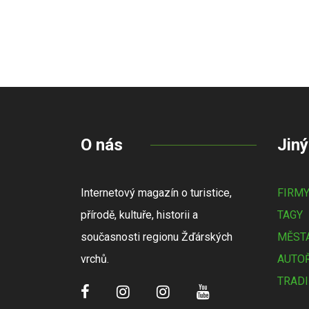
O nás
Jiný
Internetový magazín o turistice,
FIRM
přírodě, kultuře, historii a
TAGY
současnosti regionu Žďárských
MĚSTA
vrchů.
AUTOŘ
TRADI