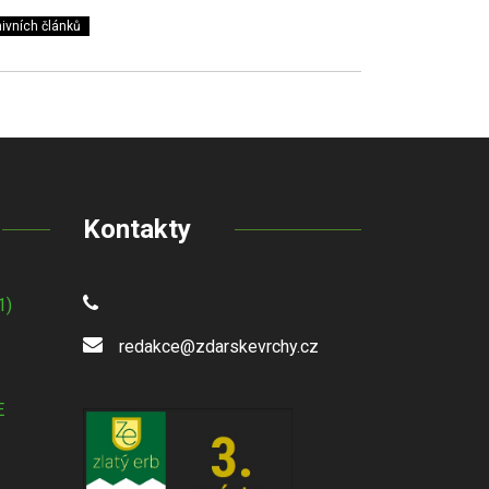
ivních článků
Kontakty
1)
redakce@zdarskevrchy.cz
E