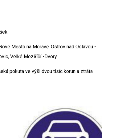
íšek
- Nové Město na Moravě, Ostrov nad Oslavou -
ic, Velké Meziříčí -Dvory.
eká pokuta ve výši dvou tisíc korun a ztráta