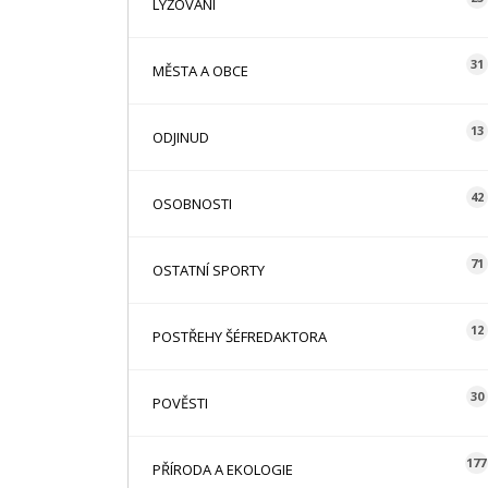
LYŽOVÁNÍ
31
MĚSTA A OBCE
13
ODJINUD
42
OSOBNOSTI
71
OSTATNÍ SPORTY
12
POSTŘEHY ŠÉFREDAKTORA
30
POVĚSTI
177
PŘÍRODA A EKOLOGIE