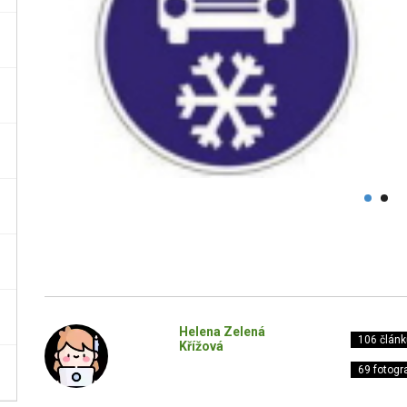
Helena Zelená
106 článk
Křížová
69 fotogra