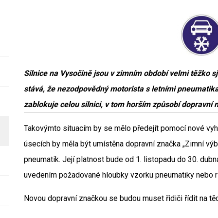
Silnice na Vysočině jsou v zimním období velmi těžko s
stává, že nezodpovědný motorista s letními pneumatika
zablokuje celou silnici, v tom horším způsobí dopravní
Takovýmto situacím by se mělo předejít pomocí nové vyhlá
úsecích by měla být umístěna dopravní značka „Zimní výbav
pneumatik. Její platnost bude od 1. listopadu do 30. dub
uvedením požadované hloubky vzorku pneumatiky nebo rů
Novou dopravní značkou se budou muset řidiči řídit na tě