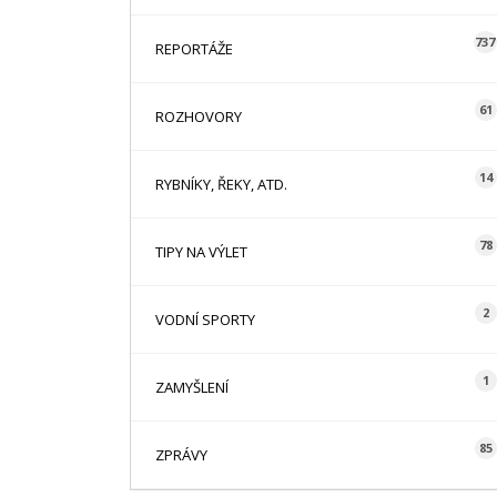
737
REPORTÁŽE
61
ROZHOVORY
14
RYBNÍKY, ŘEKY, ATD.
78
TIPY NA VÝLET
2
VODNÍ SPORTY
1
ZAMYŠLENÍ
85
ZPRÁVY