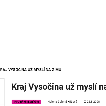
RAJ VYSOČINA UŽ MYSLÍ NA ZIMU
Kraj Vysočina už myslí n
Helena Zelená Křížová
22.8.2008
INFO NÁVŠTĚVNÍKŮM