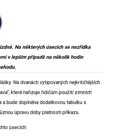
jízdné. Na některých úsecích se nezřídka
mi v lepším případě na několik hodin
 nehodu.
šky. Na dvanácti vytipovaných nejkritičtějších
a“, která nařizuje řidičům použití zimních
na a bude doplněna dodatkovou tabulku s
znou úpravu doby platnosti příkazu.
chto úsecích: