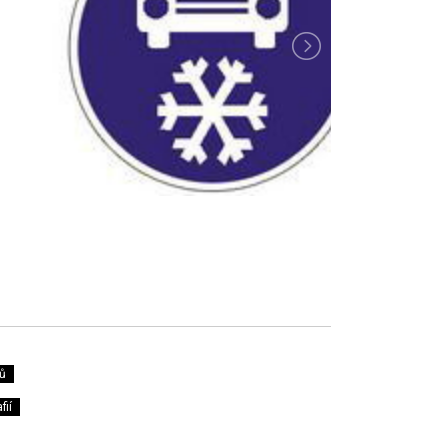
ů
fií