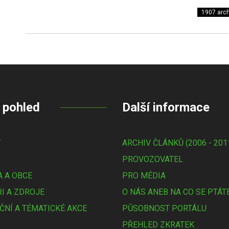
1907 arch
 pohled
Další informace
Y
ARCHIV ČLÁNKŮ (2006 - 201
PROVOZOVATEL
 A OBCE
PRO MÉDIA
I A ZDROJE
O NÁS ANEB NA CO SE PTÁT
ČNÍ A TÉMATICKÉ AKCE
PŮSOBNOST PORTÁLU
PŘEHLED ZKRATEK