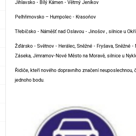
Jihlavsko - Bílý Kámen - Větrný Jeníkov
Pelhřimovsko – Humpolec - Krasoňov
Třebíčsko - Náměšť nad Oslavou - Jinošov , silnice u Okř
Žďársko - Světnov - Herálec, Sněžné - Fryšava, Sněžné 
Záseka, Jimramov-Nové Město na Moravě, silnice u Nyklov
Řidiče, kteří nového dopravního značení neuposlechnou, č
jednoho bodu.