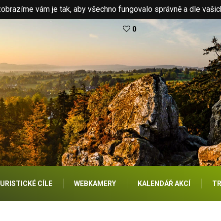
brazíme vám je tak, aby všechno fungovalo správně a dle vašic
0
URISTICKÉ CÍLE
WEBKAMERY
KALENDÁŘ AKCÍ
TR