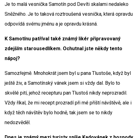
Je to malá vesnička Samotín pod Devíti skalami nedaleko
Sněžného. Je to taková roztroušená vesnička, která opravdu
odpovídá svému jménu a je opravdu krásná.
K Samotínu patříval také známý likér připravovaný
zdejším starousedlíkem. Ochutnal jste někdy tento
nápoj?
Samozřejmě. Mnohokrát jsem byl u pana Tlustoše, když byl
ještě živ, a Samotínský vánek jsem si vždy dal. Bylo to
skvělé pití, jehož recepturu pan Tlustoš nikdy neprozradil.
Vždy říkal, že mi recept prozradí při mé příští návštěvě, ale i
když těch návštěv bylo hodně, tak jsem se to nikdy
nedozvěděl.
Dnes je známý mezi turisty spíše Kadovánek z hospody