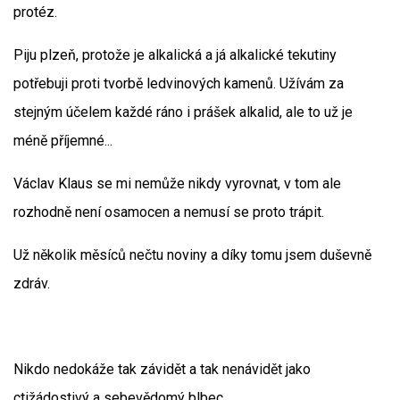
protéz.
Piju plzeň, protože je alkalická a já alkalické tekutiny
potřebuji proti tvorbě ledvinových kamenů. Užívám za
stejným účelem každé ráno i prášek alkalid, ale to už je
méně příjemné...
Václav Klaus se mi nemůže nikdy vyrovnat, v tom ale
rozhodně není osamocen a nemusí se proto trápit.
Už několik měsíců nečtu noviny a díky tomu jsem duševně
zdráv.
Nikdo nedokáže tak závidět a tak nenávidět jako
ctižádostivý a sebevědomý blbec.