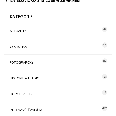
NA SLOVÍČKO S MILOŠEM ZEMANEM
KATEGORIE
48
AKTUALITY
16
CYKLISTIKA
87
FOTOGRAFICKY
128
HISTORIE A TRADICE
16
HOROLEZECTVÍ
492
INFO NÁVŠTĚVNÍKŮM