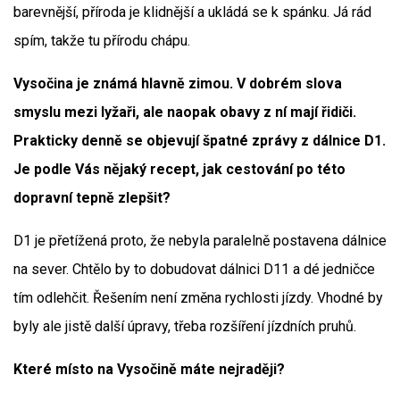
barevnější, příroda je klidnější a ukládá se k spánku. Já rád
spím, takže tu přírodu chápu.
Vysočina je známá hlavně zimou. V dobrém slova
smyslu mezi lyžaři, ale naopak obavy z ní mají řidiči.
Prakticky denně se objevují špatné zprávy z dálnice D1.
Je podle Vás nějaký recept, jak cestování po této
dopravní tepně zlepšit?
D1 je přetížená proto, že nebyla paralelně postavena dálnice
na sever. Chtělo by to dobudovat dálnici D11 a dé jedničce
tím odlehčit. Řešením není změna rychlosti jízdy. Vhodné by
byly ale jistě další úpravy, třeba rozšíření jízdních pruhů.
Které místo na Vysočině máte nejraději?