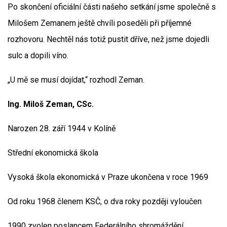
Po skončení oficiální části našeho setkání jsme společně s
Milošem Zemanem ještě chvíli poseděli při příjemné
rozhovoru. Nechtěl nás totiž pustit dříve, než jsme dojedli
sulc a dopili víno.
„U mě se musí dojídat,“ rozhodl Zeman.
Ing.
Miloš Zeman
, CSc.
Narozen 28. září 1944 v Kolíně
Střední ekonomická škola
Vysoká škola ekonomická v Praze ukončena v roce 1969
Od roku 1968 členem KSČ, o dva roky později vyloučen
1990 zvolen poslancem Federálního shromáždění