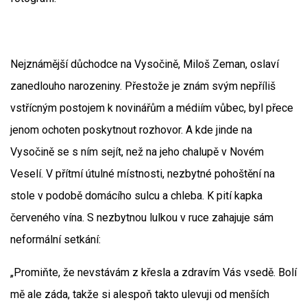
Nejznámější důchodce na Vysočině, Miloš Zeman, oslaví
zanedlouho narozeniny. Přestože je znám svým nepříliš
vstřícným postojem k novinářům a médiím vůbec, byl přece
jenom ochoten poskytnout rozhovor. A kde jinde na
Vysočině se s ním sejít, než na jeho chalupě v Novém
Veselí. V přítmí útulné místnosti, nezbytné pohoštění na
stole v podobě domácího sulcu a chleba. K pití kapka
červeného vína. S nezbytnou lulkou v ruce zahajuje sám
neformální setkání:
„Promiňte, že nevstávám z křesla a zdravím Vás vsedě. Bolí
mě ale záda, takže si alespoň takto ulevuji od menších