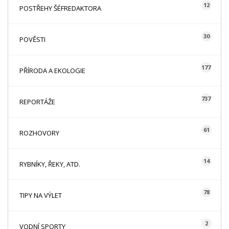
12
POSTŘEHY ŠÉFREDAKTORA
30
POVĚSTI
177
PŘÍRODA A EKOLOGIE
737
REPORTÁŽE
61
ROZHOVORY
14
RYBNÍKY, ŘEKY, ATD.
78
TIPY NA VÝLET
2
VODNÍ SPORTY