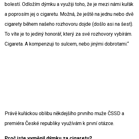
bolestí. Odložím dýmku a využiji toho, že je mezi námi kuřák
a poprosím jej o cigaretu. Možná, že ještě na jednu nebo dvě
cigarety během našeho rozhovoru dojde (došlo asi na šest).
To víte je to jediný honorář, který za své rozhovory vybírám.
Cigareta. A kompenzuji to sulcem, nebo jinými dobrotami.“
Právě kuřáckou oblibu někdejšího prvního muže ČSSD a
premiéra České republiky využívám k první otázce.
Proč jste vyměnil dýmku za cigaretu?