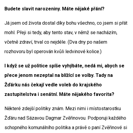
Budete slavit narozeniny. Máte nějaké přání?
Já jsem od života dostal díky bohu všechno, co jsem si přát
mohl. Přeji si tedy, aby tento stav, v němž se nacházím,
včetně zdraví, trval co nejdéle. (Dva dny po našem
rozhovoru byl operován kvůli ledvinové kolice.)
I když se už politice spíše vyhýbáte, nedá mi, abych se
přece jenom nezeptal na blížící se volby. Tady na
Žďárku nás čekají vedle voleb do krajského
zastupitelstva i senátní. Máte nějakého favorita?
Některé zdejší politiky znám. Mezi nimi i místostarostku
Žďáru nad Sázavou Dagmar Zvěřinovou. Podporuji každého
schopného komunálního politika a právě o paní Zvěřinové si