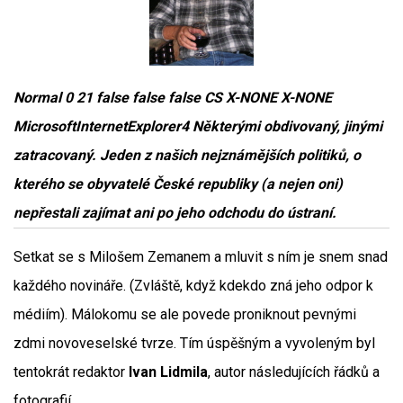
Normal 0 21 false false false CS X-NONE X-NONE
MicrosoftInternetExplorer4 Některými obdivovaný, jinými
zatracovaný. Jeden z našich nejznámějších politiků, o
kterého se obyvatelé České republiky (a nejen oni)
nepřestali zajímat ani po jeho odchodu do ústraní.
Setkat se s Milošem Zemanem a mluvit s ním je snem snad
každého novináře. (Zvláště, když kdekdo zná jeho odpor k
médiím). Málokomu se ale povede proniknout pevnými
zdmi novoveselské tvrze. Tím úspěšným a vyvoleným byl
tentokrát redaktor
Ivan Lidmila
, autor následujících řádků a
fotografií.