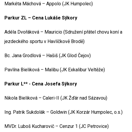
Markéta Máchová – Appolo (JK Humpolec)
Parkur ZL – Cena Lukáše Sýkory
Adéla Dvořáková – Mauricio (Sdružení přátel chovu koní a
jezdeckého sportu v Havlíčkově Brodě)
Bc. Jana Grodlová – Hašiš (JK Glod Čejov)
Pavlína Bieliková – Malibu (JK Exkalibur Veltěže)
Parkur L** - Cena Josefa Sýkory
Nikola Bieliková – Caleri-II (JK Žďár nad Sázavou)
Ing. Patrik Sukdolák – Goldwin (JK Korzár Humpolec, o.s.)
MVDr. Luboš Kucharovič – Cenzur 1 (JC Petrovice)