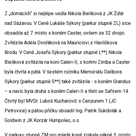
Z „domácích“ si nejlépe vedla Nikola Bieliková z JK Žďár
nad Sázavou. V Ceně Lukáše Sýkory (parkur stupně ZL) sice
obsadila až 7. místo s koněm Caster, ovšem ze 32 dvojic.
Zvítězila Adéla Dvořáková na Mauriciovi z Havlíčkova
Brodu. V Ceně Josefa Sýkory (parkur stupně L**) Nikola
Bieliková zvítězila na koni Caleri-II, s koňmi Zimba a Caster
byla čtvrtá a pátá. V šestém ročníku Memoriálu Dalibora
Sýkory (parkur stupně S**) také zvítězila - s koněm Grandus
– a navíc byla druhá s koněm Caleri-II a třetí se Safírem 14.
Čtvrtý byl MVDr. Luboš Kucharovič s Cenzurem 1 (JC
Petrovice) a pátou příčku obsadil Ing. Patrik Sukdolák a
Goldwin z JK Korzár Humpolec, o.s.
V parkuru stupně ZM pro mladé koně získala pěkné 5. místo