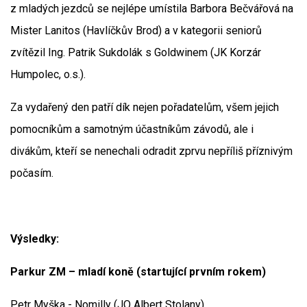
z mladých jezdců se nejlépe umístila Barbora Bečvářová na
Mister Lanitos (Havlíčkův Brod) a v kategorii seniorů
zvítězil Ing. Patrik Sukdolák s Goldwinem (JK Korzár
Humpolec, o.s.).
Za vydařený den patří dík nejen pořadatelům, všem jejich
pomocníkům a samotným účastníkům závodů, ale i
divákům, kteří se nenechali odradit zprvu nepříliš příznivým
počasím.
Výsledky:
Parkur ZM – mladí koně (startující prvním rokem)
Petr Myška - Nomilly (JO Albert Stolany)