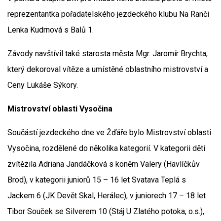
reprezentantka pořadatelského jezdeckého klubu Na Ranči
Lenka Kudrnová s Balů 1.
Závody navštívil také starosta města Mgr. Jaromír Brychta,
který dekoroval vítěze a umístěné oblastního mistrovství a
Ceny Lukáše Sýkory.
Mistrovství oblasti Vysočina
Součástí jezdeckého dne ve Žďáře bylo Mistrovství oblasti
Vysočina, rozdělené do několika kategorií. V kategorii děti
zvítězila Adriana Jandáčková s koněm Valery (Havlíčkův
Brod), v kategorii juniorů 15 – 16 let Svatava Teplá s
Jackem 6 (JK Devět Skal, Herálec), v juniorech 17 – 18 let
Tibor Souček se Silverem 10 (Stáj U Zlatého potoka, o.s.),