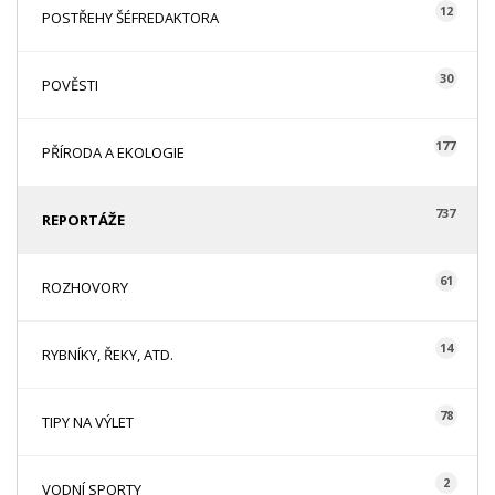
12
POSTŘEHY ŠÉFREDAKTORA
30
POVĚSTI
177
PŘÍRODA A EKOLOGIE
737
REPORTÁŽE
61
ROZHOVORY
14
RYBNÍKY, ŘEKY, ATD.
78
TIPY NA VÝLET
2
VODNÍ SPORTY