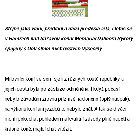
Stejně jako vloni, předloni a další předešlá léta, i letos se
v Hamrech nad Sázavou konal Memoriál Dalibora Sýkory
spojený s Oblastním mistrovstvím Vysočiny.
Milovníci koní se sem sjeli z různých koutů republiky a
jejich cesta byla po zásluze odměněna. I když počasí
nebylo závodům zrovna příznivě nakloněno (spíš naopak),
na výkonu koní ani jezdců to nebylo znát. A tak se diváci
mohli pokochat pohledem na kvalitní závody plné napětí a
krásné koně, mající chuť vítězit.