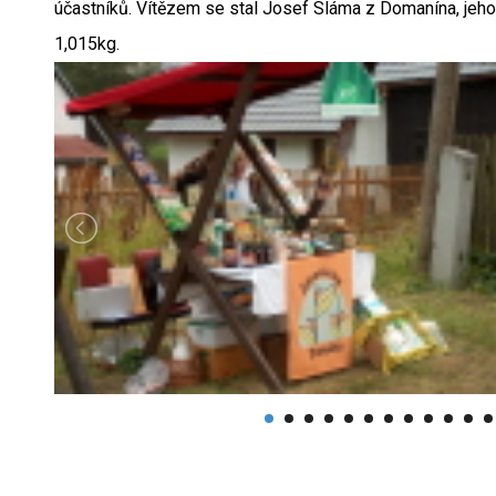
účastníků. Vítězem se stal Josef Sláma z Domanína, jeh
1,015kg.