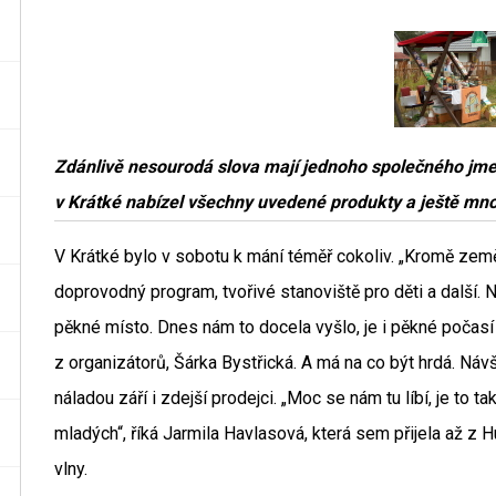
Zdánlivě nesourodá slova mají jednoho společného jme
v Krátké nabízel všechny uvedené produkty a ještě mn
V Krátké bylo v sobotu k mání téměř cokoliv. „Kromě ze
doprovodný program, tvořivé stanoviště pro děti a další. N
pěkné místo. Dnes nám to docela vyšlo, je i pěkné počasí 
z organizátorů, Šárka Bystřická. A má na co být hrdá. Návš
náladou září i zdejší prodejci. „Moc se nám tu líbí, je to t
mladých“, říká Jarmila Havlasová, která sem přijela až z 
vlny.