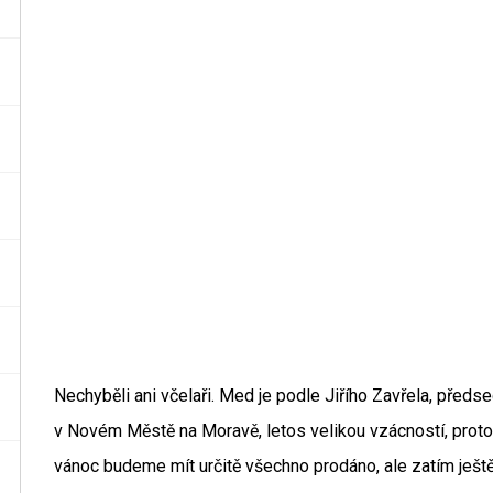
Nechyběli ani včelaři. Med je podle Jiřího Zavřela, před
v Novém Městě na Moravě, letos velikou vzácností, protož
vánoc budeme mít určitě všechno prodáno, ale zatím ješ