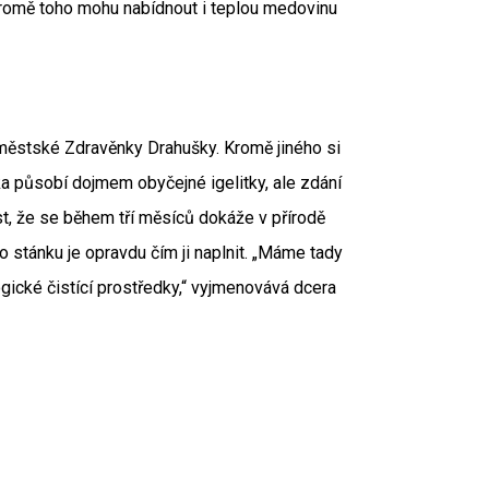
Kromě toho mohu nabídnout i teplou medovinu
oměstské Zdravěnky Drahušky. Kromě jiného si
ška působí dojmem obyčejné igelitky, ale zdání
t, že se během tří měsíců dokáže v přírodě
o stánku je opravdu čím ji naplnit. „Máme tady
ogické čistící prostředky,“ vyjmenovává dcera