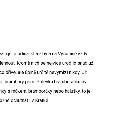
ežitější plodina, které byla na Vysočině vždy
ehnout. Kromě nich se nejvíce urodilo snad už
o dříve, ale úplně určitě nevymizí nikdy. Už
ají brambory prim. Polévku bramboračku by
bánky s mákem, bramboráky nebo halušky, to je
žné ochutnat i v Krátké.