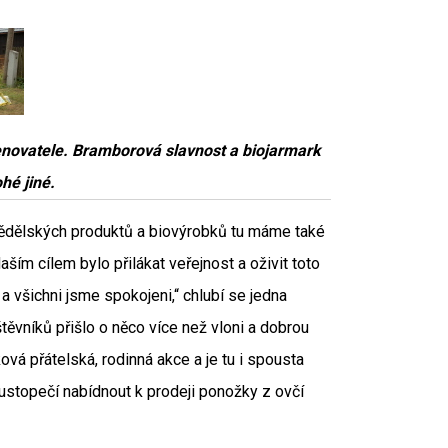
novatele. Bramborová slavnost a biojarmark
ohé jiné.
mědělských produktů a biovýrobků tu máme také
aším cílem bylo přilákat veřejnost a oživit toto
a všichni jsme spokojeni,“ chlubí se jedna
těvníků přišlo o něco více než vloni a dobrou
aková přátelská, rodinná akce a je tu i spousta
Hustopečí nabídnout k prodeji ponožky z ovčí