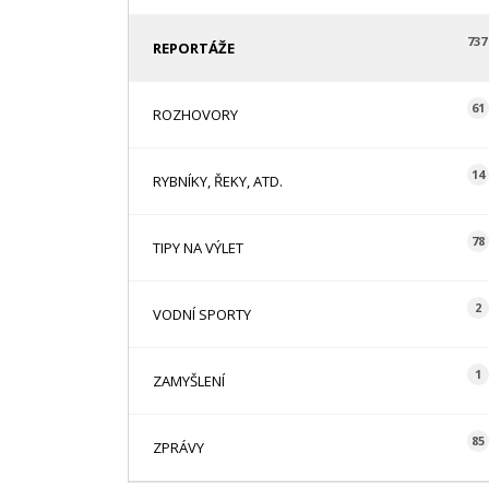
737
REPORTÁŽE
61
ROZHOVORY
14
RYBNÍKY, ŘEKY, ATD.
78
TIPY NA VÝLET
2
VODNÍ SPORTY
1
ZAMYŠLENÍ
85
ZPRÁVY