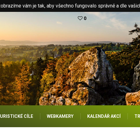
brazíme vám je tak, aby všechno fungovalo správně a dle vašic
0
URISTICKÉ CÍLE
WEBKAMERY
KALENDÁŘ AKCÍ
TR