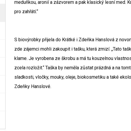
meduňkou, aronií a zázvorem a pak klasický lesní med. 
pro zahřátí.“
S biovýrobky přijela do Krátké i Zdeňka Hanslová z nov
zde zájemci mohli zakoupit i tašku, která zmizí. „Tato ta
klame. Je vyrobena ze škrobu a má tu kouzelnou vlastnos
zcela rozložit.“ Taška by neměla zůstat prázdná a na tomt
sladkosti, vločky, mouky, oleje, biokosmetiku a také ekol
Zdeňky Hanslové.