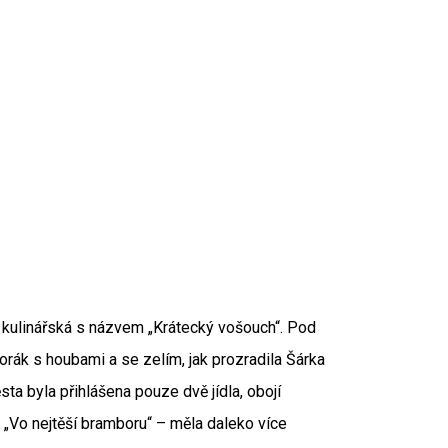
 kulinářská s názvem „Krátecký vošouch“. Pod
ák s houbami a se zelím, jak prozradila Šárka
ta byla přihlášena pouze dvě jídla, obojí
 „Vo nejtěší bramboru“ – měla daleko více