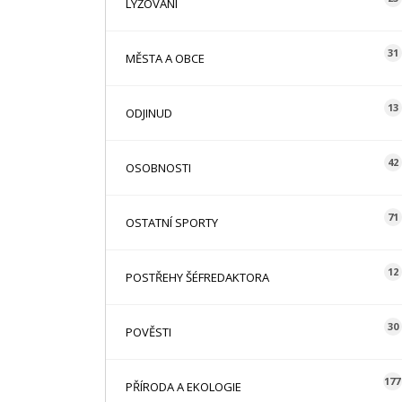
LYŽOVÁNÍ
31
MĚSTA A OBCE
13
ODJINUD
42
OSOBNOSTI
71
OSTATNÍ SPORTY
12
POSTŘEHY ŠÉFREDAKTORA
30
POVĚSTI
177
PŘÍRODA A EKOLOGIE