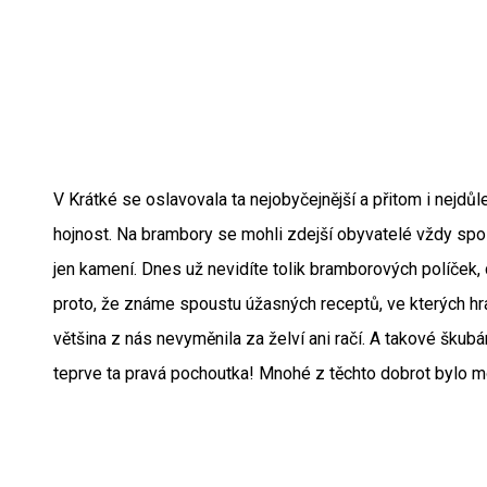
V Krátké se oslavovala ta nejobyčejnější a přitom i nejdůl
hojnost. Na brambory se mohli zdejší obyvatelé vždy spol
jen kamení. Dnes už nevidíte tolik bramborových políček, c
proto, že známe spoustu úžasných receptů, ve kterých hr
většina z nás nevyměnila za želví ani račí. A takové šku
teprve ta pravá pochoutka! Mnohé z těchto dobrot bylo mo