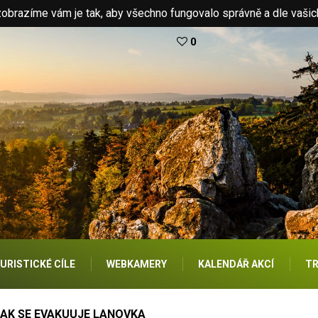
brazíme vám je tak, aby všechno fungovalo správně a dle vašic
0
URISTICKÉ CÍLE
WEBKAMERY
KALENDÁŘ AKCÍ
TR
JAK SE EVAKUUJE LANOVKA