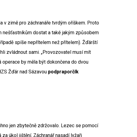
a v zimě pro záchranáře tvrdým oříškem. Proto
nutým nešťastníkům dostat a také jakým způsobem
řípadě spíše nepřítelem než přítelem). Žďárští
li zvládnout sami. „Provozovatel musí mít
lá operace by měla být dokončena do dvou
u HZS Žďár nad Sázavou
podpraporčík
šechno jen zbytečně zdržovalo. Lezec se pomocí
za úkol jištění. Záchranář nasadí lyžaři