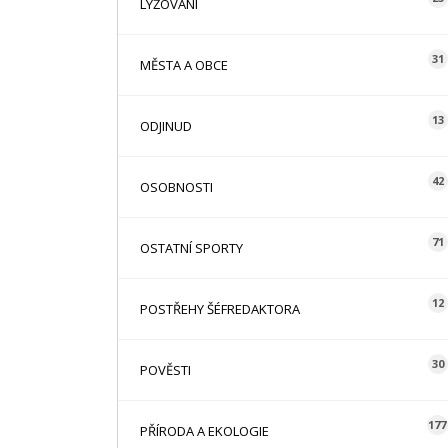
LYŽOVÁNÍ
31
MĚSTA A OBCE
13
ODJINUD
42
OSOBNOSTI
71
OSTATNÍ SPORTY
12
POSTŘEHY ŠÉFREDAKTORA
30
POVĚSTI
177
PŘÍRODA A EKOLOGIE