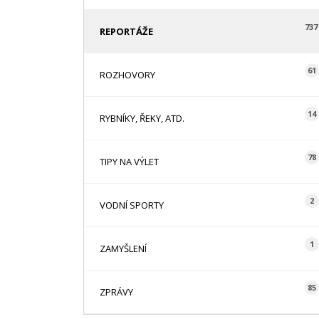
737
REPORTÁŽE
61
ROZHOVORY
14
RYBNÍKY, ŘEKY, ATD.
78
TIPY NA VÝLET
2
VODNÍ SPORTY
1
ZAMYŠLENÍ
85
ZPRÁVY