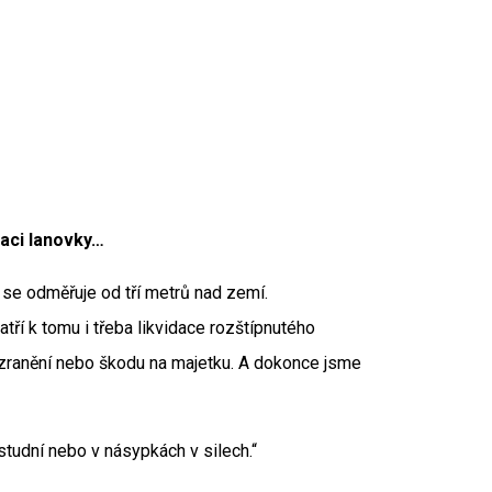
aci lanovky…
 se odměřuje od tří metrů nad zemí.
ří k tomu i třeba likvidace rozštípnutého
 zranění nebo škodu na majetku. A dokonce jsme
 studní nebo v násypkách v silech.“