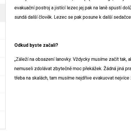
evakuační postroj a jistící lezec jej pak na laně spustí 
sundá další člověk. Lezec se pak posune k další sedačc
Odkud byste začali?
„Záleží na obsazení lanovky. Vždycky musíme začít tak, ab
nemuseli zdolávat zbytečně moc překážek. Žádná jiná prav
třeba na skalách, tam musíme nejdříve evakuovat nejvíce