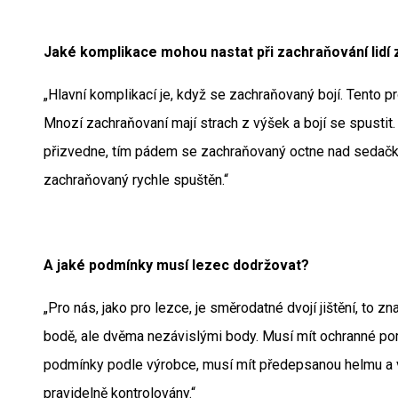
Jaké komplikace mohou nastat při zachraňování lidí 
„Hlavní komplikací je, když se zachraňovaný bojí. Tento p
Mnozí zachraňovaní mají strach z výšek a bojí se spustit. P
přizvedne, tím pádem se zachraňovaný octne nad sedačkou.
zachraňovaný rychle spuštěn.“
A jaké podmínky musí lezec dodržovat?
„Pro nás, jako pro lezce, je směrodatné dvojí jištění, to 
bodě, ale dvěma nezávislými body. Musí mít ochranné pom
podmínky podle výrobce, musí mít předepsanou helmu a 
pravidelně kontrolovány.“