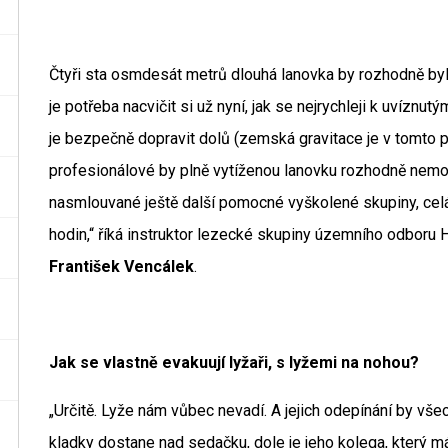
Čtyři sta osmdesát metrů dlouhá lanovka by rozhodně byl
je potřeba nacvičit si už nyní, jak se nejrychleji k uvíz
je bezpečně dopravit dolů (zemská gravitace je v tomto p
profesionálové by plně vytíženou lanovku rozhodně nemoh
nasmlouvané ještě další pomocné vyškolené skupiny, ce
hodin,“ říká instruktor lezecké skupiny územního odbor
František Vencálek
.
Jak se vlastně evakuují lyžaři, s lyžemi na nohou?
„Určitě. Lyže nám vůbec nevadí. A jejich odepínání by v
kladky dostane nad sedačku, dole je jeho kolega, který má 