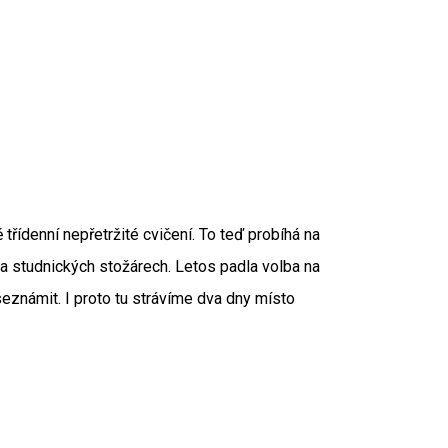
ídenní nepřetržité cvičení. To teď probíhá na
na studnických stožárech. Letos padla volba na
seznámit. I proto tu strávíme dva dny místo