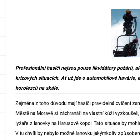
Profesionální hasiči nejsou pouze likvidátory požárů, ale
krizových situacích. Ať už jde o automobilové havárie,
horolezců na skále.
Zejména z toho důvodu mají hasiči pravidelná cvičení z
Městě na Moravě si záchranáři na vlastní kůži vyzkoušeli,
lyžaře z lanovky na Harusově kopci. Tato situace by mohla 
V tu chvíli by nebylo možné lanovku jakýmkoliv způsobe