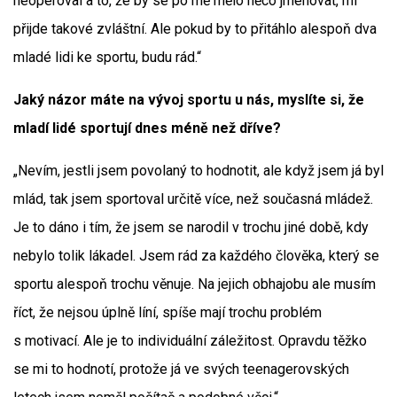
neoperoval a to, že by se po mě mělo něco jmenovat, mi
přijde takové zvláštní. Ale pokud by to přitáhlo alespoň dva
mladé lidi ke sportu, budu rád.“
Jaký názor máte na vývoj sportu u nás, myslíte si, že
mladí lidé sportují dnes méně než dříve?
„Nevím, jestli jsem povolaný to hodnotit, ale když jsem já byl
mlád, tak jsem sportoval určitě více, než současná mládež.
Je to dáno i tím, že jsem se narodil v trochu jiné době, kdy
nebylo tolik lákadel. Jsem rád za každého člověka, který se
sportu alespoň trochu věnuje. Na jejich obhajobu ale musím
říct, že nejsou úplně líní, spíše mají trochu problém
s motivací. Ale je to individuální záležitost. Opravdu těžko
se mi to hodnotí, protože já ve svých teenagerovských