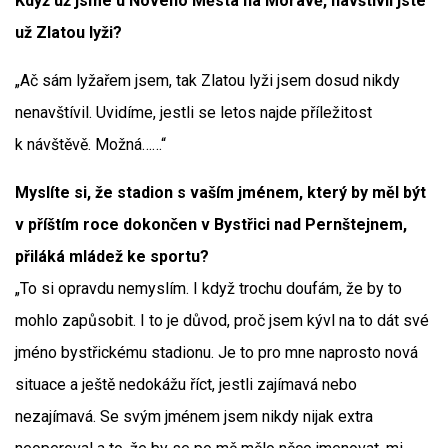
Když už jsme u Nového Města na Moravě, navštívil jste
už Zlatou lyži?
„Ač sám lyžařem jsem, tak Zlatou lyži jsem dosud nikdy
nenavštívil. Uvidíme, jestli se letos najde příležitost
k návštěvě. Možná……“
Myslíte si, že stadion s vaším jménem, který by měl být
v příštím roce dokončen v Bystřici nad Pernštejnem,
přiláká mládež ke sportu?
„To si opravdu nemyslím. I když trochu doufám, že by to
mohlo zapůsobit. I to je důvod, proč jsem kývl na to dát své
jméno bystřickému stadionu. Je to pro mne naprosto nová
situace a ještě nedokážu říct, jestli zajímavá nebo
nezajímavá. Se svým jménem jsem nikdy nijak extra