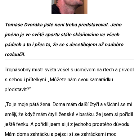
Tomáše Dvořáka jistě není třeba představovat. Jeho
jméno je ve světě sportu stále skloňováno ve všech
pádech a to i přes to, že se s desetibojem už nadobro
rozloučil.
Trojnásobný mistr světa vešel s úsměvem na rtech a přivedl
s sebou i přítelkyni. „Můžete nám svou kamarádku
představit?“
„To je moje pátá žena. Doma mám další čtyři a všichni se mi
smějí, že když mám čtyři ženské v baráku, že jsem si pořídil
ještě fenku. A pořídil jsem si ji z jednoho prostého důvodu.
Mám doma zahrádku a pejsci si se zahrádkami moc