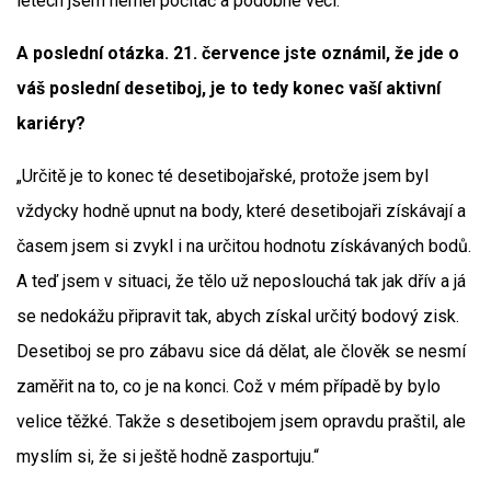
letech jsem neměl počítač a podobné věci.“
A poslední otázka. 21. července jste oznámil, že jde o
váš poslední desetiboj, je to tedy konec vaší aktivní
kariéry?
„Určitě je to konec té desetibojařské, protože jsem byl
vždycky hodně upnut na body, které desetibojaři získávají a
časem jsem si zvykl i na určitou hodnotu získávaných bodů.
A teď jsem v situaci, že tělo už neposlouchá tak jak dřív a já
se nedokážu připravit tak, abych získal určitý bodový zisk.
Desetiboj se pro zábavu sice dá dělat, ale člověk se nesmí
zaměřit na to, co je na konci. Což v mém případě by bylo
velice těžké. Takže s desetibojem jsem opravdu praštil, ale
myslím si, že si ještě hodně zasportuju.“