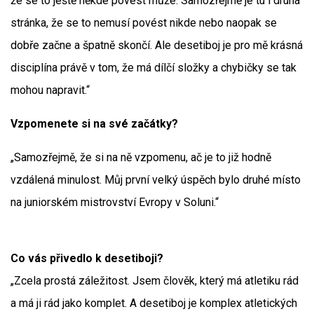
že se to ještě někde povést může. Samozřejmě je tu i druhá
stránka, že se to nemusí povést nikde nebo naopak se
dobře začne a špatně skončí. Ale desetiboj je pro mě krásná
disciplína právě v tom, že má dílčí složky a chybičky se tak
mohou napravit.“
Vzpomenete si na své začátky?
„Samozřejmě, že si na ně vzpomenu, ač je to již hodně
vzdálená minulost. Můj první velký úspěch bylo druhé místo
na juniorském mistrovství Evropy v Soluni.“
Co vás přivedlo k desetiboji?
„Zcela prostá záležitost. Jsem člověk, který má atletiku rád
a má ji rád jako komplet. A desetiboj je komplex atletických