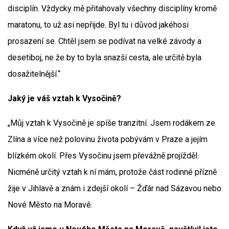
disciplín. Vždycky mě přitahovaly všechny disciplíny kromě
maratonu, to už asi nepřijde. Byl tu i důvod jakéhosi
prosazení se. Chtěl jsem se podívat na velké závody a
desetiboj, ne že by to byla snazší cesta, ale určitě byla
dosažitelnější.“
Jaký je váš vztah k Vysočině?
„Můj vztah k Vysočině je spíše tranzitní. Jsem rodákem ze
Zlína a více než polovinu života pobývám v Praze a jejím
blízkém okolí. Přes Vysočinu jsem převážně projížděl.
Nicméně určitý vztah k ní mám, protože část rodinné přízně
žije v Jihlavě a znám i zdejší okolí – Žďár nad Sázavou nebo
Nové Město na Moravě.