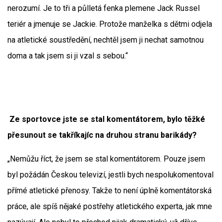
nerozumí. Je to tři a půlletá fenka plemene Jack Russel
teriér a jmenuje se Jackie. Protože manželka s dětmi odjela
na atletické soustředění, nechtěl jsem ji nechat samotnou
doma a tak jsem si ji vzal s sebou.“
Ze sportovce jste se stal komentátorem, bylo těžké
přesunout se takříkajíc na druhou stranu barikády?
„Nemůžu říct, že jsem se stal komentátorem. Pouze jsem
byl požádán Českou televizí, jestli bych nespolukomentoval
přímé atletické přenosy. Takže to není úplně komentátorská
práce, ale spíš nějaké postřehy atletického experta, jak mne