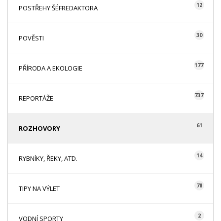
12
POSTŘEHY ŠÉFREDAKTORA
30
POVĚSTI
177
PŘÍRODA A EKOLOGIE
737
REPORTÁŽE
61
ROZHOVORY
14
RYBNÍKY, ŘEKY, ATD.
78
TIPY NA VÝLET
2
VODNÍ SPORTY