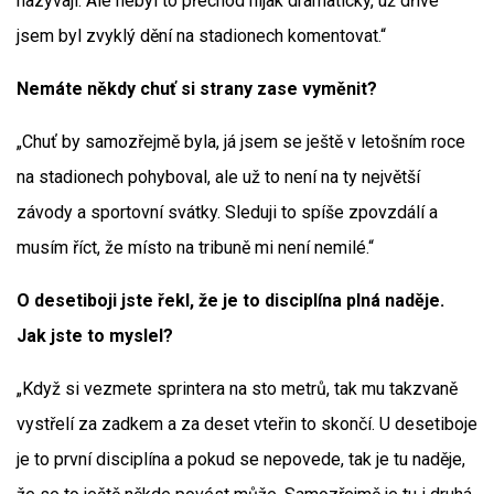
nazývají. Ale nebyl to přechod nijak dramatický, už dříve
jsem byl zvyklý dění na stadionech komentovat.“
Nemáte někdy chuť si strany zase vyměnit?
„Chuť by samozřejmě byla, já jsem se ještě v letošním roce
na stadionech pohyboval, ale už to není na ty největší
závody a sportovní svátky. Sleduji to spíše zpovzdálí a
musím říct, že místo na tribuně mi není nemilé.“
O desetiboji jste řekl, že je to disciplína plná naděje.
Jak jste to myslel?
„Když si vezmete sprintera na sto metrů, tak mu takzvaně
vystřelí za zadkem a za deset vteřin to skončí. U desetiboje
je to první disciplína a pokud se nepovede, tak je tu naděje,