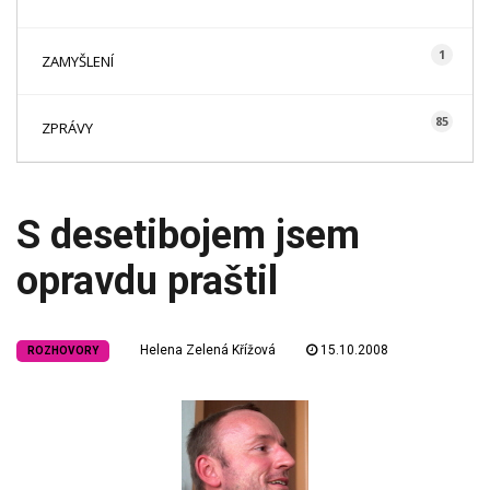
1
ZAMYŠLENÍ
85
ZPRÁVY
S desetibojem jsem
opravdu praštil
Helena Zelená Křížová
15.10.2008
ROZHOVORY