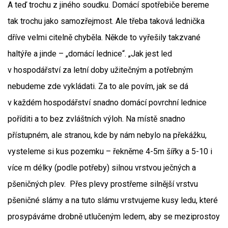
A teď trochu z jiného soudku. Domácí spotřebiče bereme
tak trochu jako samozřejmost. Ale třeba taková lednička
dříve velmi citelně chyběla. Někde to vyřešily takzvané
haltýře a jinde – „domácí lednice“. „Jak jest led
v hospodářství za letní doby užitečným a potřebným
nebudeme zde vykládati. Za to ale povím, jak se dá
v každém hospodářství snadno domácí povrchní lednice
poříditi a to bez zvláštních výloh. Na místě snadno
přístupném, ale stranou, kde by nám nebylo na překážku,
vysteleme si kus pozemku – řekněme 4-5m šířky a 5-10 i
více m délky (podle potřeby) silnou vrstvou ječných a
pšeničných plev. Přes plevy prostřeme silnější vrstvu
pšeničné slámy a na tuto slámu vrstvujeme kusy ledu, které
prosypáváme drobně utlučeným ledem, aby se meziprostoy