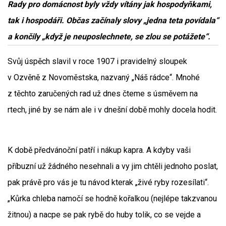
Rady pro domácnost byly vždy vítány jak hospodyňkami,
tak i hospodáři. Občas začínaly slovy „jedna teta povídala“
a končily „když je neuposlechnete, se zlou se potážete“.
Svůj úspěch slavil v roce 1907 i pravidelný sloupek
v Ozvěně z Novoměstska, nazvaný „Náš rádce“. Mnohé
z těchto zaručených rad už dnes čteme s úsměvem na
rtech, jiné by se nám ale i v dnešní době mohly docela hodit.
K době předvánoční patří i nákup kapra. A kdyby vaši
příbuzní už žádného nesehnali a vy jim chtěli jednoho poslat,
pak právě pro vás je tu návod kterak „živé ryby rozesílati“.
„Kůrka chleba namočí se hodně kořalkou (nejlépe takzvanou
žitnou) a nacpe se pak rybě do huby tolik, co se vejde a