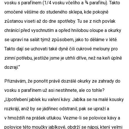
vosku s parafínem (1/4 vosku včelího a ¾ parafínu). Takto
omočené věšíme do studeného sklepa, kde pokojně
zůstanou viseti až do dne spotřeby. Tu se z nich povlak
chránící před vyschnutím a opřed hnilobou oloupe a okurky
se upraví na salát týmž způsobem, jako to děláme v létě.
Takto dají se uchovati také dyně čili cukrové melouny pro
zimní potřebu, jestliže jsme je utrhli dříve, než na keři úplně
dozrají.“
Přiznávám, že ponořit právě dozrálé okurky ze zahrady do
vosku s parafínem už asi nestihnete, ale co tohle?
„Upotřebení jablek ku vaření kávy. Jablka se na malé kousky
rozkrájí, aniž by se jádřinec odstranil; pak se upraží a
v hmoždíři na prášek utlukou. Vezme-li se polovice kávy a
polovice této moučky jablkové, obdrží se nápoj, který velmi