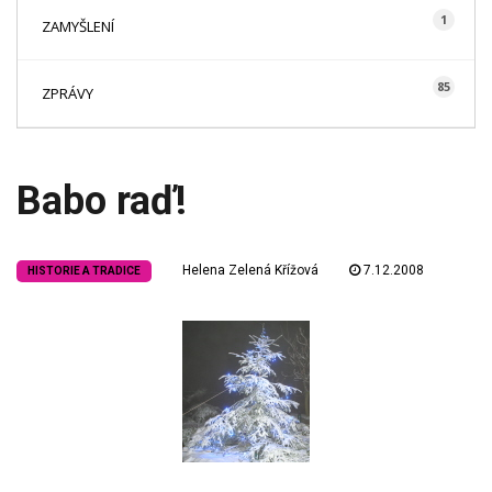
1
ZAMYŠLENÍ
85
ZPRÁVY
Babo raď!
Helena Zelená Křížová
7.12.2008
HISTORIE A TRADICE