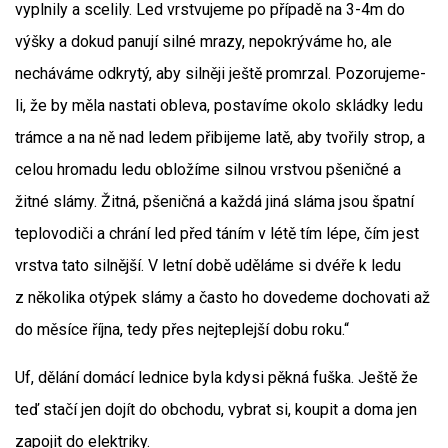
vyplnily a scelily. Led vrstvujeme po případě na 3-4m do
výšky a dokud panují silné mrazy, nepokrýváme ho, ale
necháváme odkrytý, aby silněji ještě promrzal. Pozorujeme-
li, že by měla nastati obleva, postavíme okolo skládky ledu
trámce a na ně nad ledem přibijeme latě, aby tvořily strop, a
celou hromadu ledu obložíme silnou vrstvou pšeničné a
žitné slámy. Žitná, pšeničná a každá jiná sláma jsou špatní
teplovodiči a chrání led před táním v létě tím lépe, čím jest
vrstva tato silnější. V letní době uděláme si dvéře k ledu
z několika otýpek slámy a často ho dovedeme dochovati až
do měsíce října, tedy přes nejteplejší dobu roku.“
Uf, dělání domácí lednice byla kdysi pěkná fuška. Ještě že
teď stačí jen dojít do obchodu, vybrat si, koupit a doma jen
zapojit do elektriky.