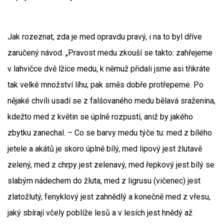
Jak rozeznat, zda je med opravdu pravý, i na to byl dříve
zaručený návod. „Pravost medu zkouší se takto: zahřejeme
v lahvičce dvě lžíce medu, k němuž přidali jsme asi třikráte
tak velké množství líhu; pak směs dobře protřepeme. Po
nějaké chvíli usadí se z falšovaného medu bělavá sraženina,
kdežto med z květin se úplně rozpustí, aniž by jakého
zbytku zanechal. – Co se barvy medu týče tu: med z bílého
jetele a akátů je skoro úplně bílý, med lipový jest žlutavě
zelený, med z chrpy jest zelenavý, med řepkový jest bílý se
slabým nádechem do žluta, med z ligrusu (vičenec) jest
zlatožlutý, fenyklový jest zahnědlý a konečně med z vřesu,
jaký sbírají včely poblíže lesů a v lesích jest hnědý až