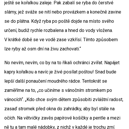
ještě se kořalkou zaleje. Pak zabalí se ryba do čerstvé
slámy, jež sváže se nití nebo provázkem a konečně zavine
se do plátna. Když ryba po poště dojde na místo svého
určení, budiž rychle rozbalena a hned do vody vložena.
V krátké době se ve vodě zase vzkřísí. Tímto způsobem
lze ryby až osm dní na živu zachovati.“
No nevím, nevím, co by na to říkali ochránci zvířat. Napájet
kapry kořalkou a navíc je živé posílat poštou! Snad bude
lepší další ponaučení moudrého rádce. Tentokrát se
zaměříme na to, „co učiníme s vánočním stromkem po
vánocích“. „Kdo chce svým dětem způsobiti zvláštní radost,
zasaď stromek před okna do zahrádky, aby byl stále na
očích. Na větvičky zavěs papírové košíčky a pentle a mezi
ně tu a tam malé nádobky, z nichž v každé je trochu zrní.