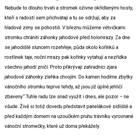
Nebude to dlouho trvati a stromek oživne okřídlenými hosty,
kteří s radostí sem přichvátají a tu se sdržují, aby za
hladové zimy se pohostili. V březnu můžeme větvičkami
stromku chrániti záhonky jahodové před holomrazy. Za dne
se jahodiště sluncem rozehřeje, půda okolo kořínků a
rostlinek taje, noční mrazy pak kořínky vytahují a nezřídka
všechno jahodí zničí. Proto přikrývají zahradníci zjara
jahodové záhonky zlehka chvojím. Do kamen hodíme zbytky
vánočního stromku teprve tehdy, až jsou již úplně jehličí
zbaveny.“ Tuhle radu lze snad využít i dnes, ale pozor – ne
všude. Živě si totiž dovedu představit panelákové sídliště a
před každým domem na uzoučkém pruhu trávníku vyrovnané
vánoční stromečky, které už doma překážely.