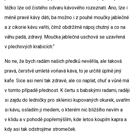
těžko lze od čistého odvaru kávového rozeznati. Ano, lze i
méně pravé kávy dáti, ba možno i z pouhé moučky jablečné
a z cikorie kávu vařiti, čímž obdržímě nápoj chutný a co na
váhu padá, zdravý. Moučka jablečná uschová se uzavřená
v plechových krabicích.“
No ne, že bych radám našich předků nevěřila, ale taková
pravá, čerstvě umletá voňavá káva, to je určitě úplně jiný
kafe. Sice asi není tak zdravé, ale co naplat, chuť a vůně má
v tomto případě přednost. K čertu s babskými radami, raději
si zajdu do ledničky pro sklenici kupovaných okurek, uvařím
si kávu, osladím ji medem, o kterém nic bližšího nevím a
v klidu a v pohodě popřemýšlím, kde letos koupím kapra a
kdy asi tak odstrojíme stromeček.