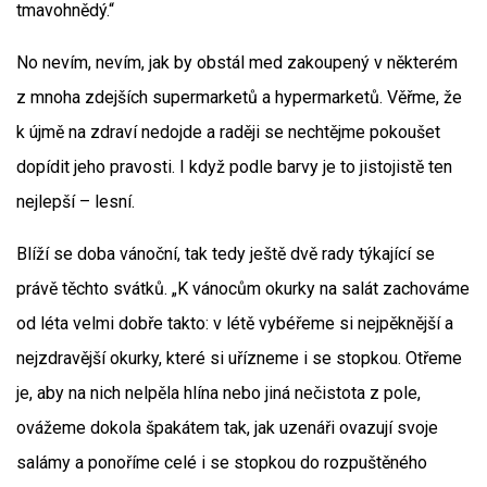
tmavohnědý.“
No nevím, nevím, jak by obstál med zakoupený v některém
z mnoha zdejších supermarketů a hypermarketů. Věřme, že
k újmě na zdraví nedojde a raději se nechtějme pokoušet
dopídit jeho pravosti. I když podle barvy je to jistojistě ten
nejlepší – lesní.
Blíží se doba vánoční, tak tedy ještě dvě rady týkající se
právě těchto svátků. „K vánocům okurky na salát zachováme
od léta velmi dobře takto: v létě vybéřeme si nejpěknější a
nejzdravější okurky, které si uřízneme i se stopkou. Otřeme
je, aby na nich nelpěla hlína nebo jiná nečistota z pole,
ovážeme dokola špakátem tak, jak uzenáři ovazují svoje
salámy a ponoříme celé i se stopkou do rozpuštěného