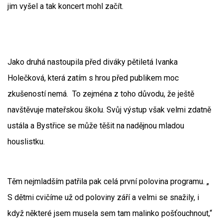
jim vyšel a tak koncert mohl začít.
Jako druhá nastoupila před diváky pětiletá Ivanka
Holečková, která zatím s hrou před publikem moc
zkušeností nemá. To zejména z toho důvodu, že ještě
navštěvuje mateřskou školu. Svůj výstup však velmi zdatně
ustála a Bystřice se může těšit na nadějnou mladou
houslistku.
Těm nejmladším patřila pak celá první polovina programu. „
S dětmi cvičíme už od poloviny září a velmi se snažily, i
když některé jsem musela sem tam malinko pošťouchnout,“