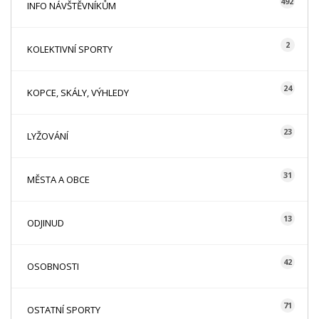
492
INFO NÁVŠTĚVNÍKŮM
2
KOLEKTIVNÍ SPORTY
24
KOPCE, SKÁLY, VÝHLEDY
23
LYŽOVÁNÍ
31
MĚSTA A OBCE
13
ODJINUD
42
OSOBNOSTI
71
OSTATNÍ SPORTY