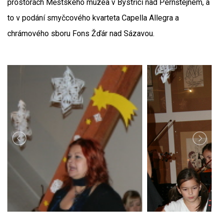
prostorách Městského muzea v Bystřici nad Pernštejnem, a
to v podání smyčcového kvarteta Capella Allegra a
chrámového sboru Fons Žďár nad Sázavou.