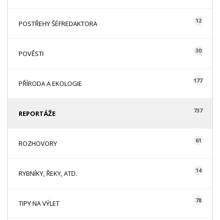
12
POSTŘEHY ŠÉFREDAKTORA
30
POVĚSTI
177
PŘÍRODA A EKOLOGIE
737
REPORTÁŽE
61
ROZHOVORY
14
RYBNÍKY, ŘEKY, ATD.
78
TIPY NA VÝLET