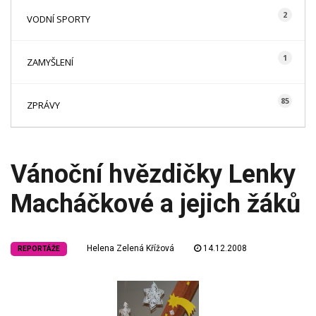
2
VODNÍ SPORTY
1
ZAMYŠLENÍ
85
ZPRÁVY
Vánoční hvězdičky Lenky
Macháčkové a jejich žáků
Helena Zelená Křížová
14.12.2008
REPORTÁŽE