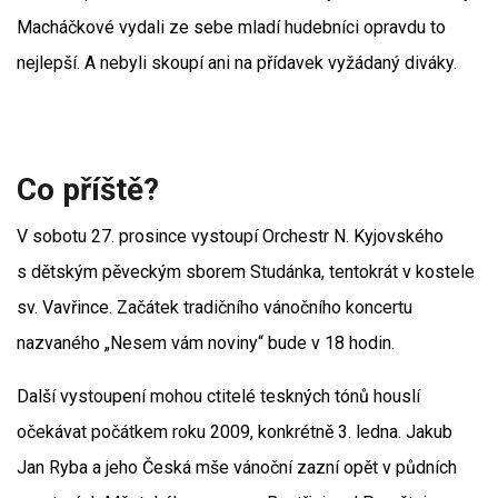
Macháčkové vydali ze sebe mladí hudebníci opravdu to
nejlepší. A nebyli skoupí ani na přídavek vyžádaný diváky.
Co příště?
V sobotu 27. prosince vystoupí Orchestr N. Kyjovského
s dětským pěveckým sborem Studánka, tentokrát v kostele
sv. Vavřince. Začátek tradičního vánočního koncertu
nazvaného „Nesem vám noviny“ bude v 18 hodin.
Další vystoupení mohou ctitelé teskných tónů houslí
očekávat počátkem roku 2009, konkrétně 3. ledna. Jakub
Jan Ryba a jeho Česká mše vánoční zazní opět v půdních