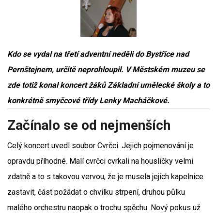
Kdo se vydal na třetí adventní neděli do Bystřice nad
Pernštejnem, určitě neprohloupil. V Městském muzeu se
zde totiž konal koncert žáků Základní umělecké školy a to
konkrétně smyčcové třídy Lenky Macháčkové.
Začínalo se od nejmenších
Celý koncert uvedl soubor Cvrčci. Jejich pojmenování je
opravdu příhodné. Malí cvrčci cvrkali na housličky velmi
zdatně a to s takovou vervou, že je musela jejich kapelnice
zastavit, část požádat o chvilku strpení, druhou půlku
malého orchestru naopak o trochu spěchu. Nový pokus už