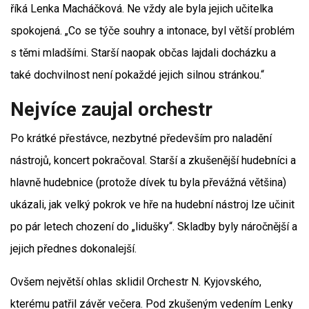
říká Lenka Macháčková. Ne vždy ale byla jejich učitelka
spokojená. „Co se týče souhry a intonace, byl větší problém
s těmi mladšími. Starší naopak občas lajdali docházku a
také dochvilnost není pokaždé jejich silnou stránkou.“
Nejvíce zaujal orchestr
Po krátké přestávce, nezbytné především pro naladění
nástrojů, koncert pokračoval. Starší a zkušenější hudebníci a
hlavně hudebnice (protože dívek tu byla převážná většina)
ukázali, jak velký pokrok ve hře na hudební nástroj lze učinit
po pár letech chození do „lidušky“. Skladby byly náročnější a
jejich přednes dokonalejší.
Ovšem největší ohlas sklidil Orchestr N. Kyjovského,
kterému patřil závěr večera. Pod zkušeným vedením Lenky