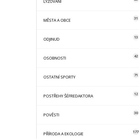
LYŽOVÁNÍ
31
MĚSTA A OBCE
13
ODJINUD
42
OSOBNOSTI
71
OSTATNÍ SPORTY
12
POSTŘEHY ŠÉFREDAKTORA
30
POVĚSTI
177
PŘÍRODA A EKOLOGIE