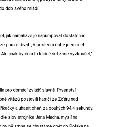
 do dob svého mládí.
šel, jak namáhavé je napumpovat dostatečné
že pouze dívat. „V poslední době jsem měl
Ale jinak bych si to klidně šel zase vyzkoušet,“
a pro domácí zvlášť slavně. Prvenství
upně vítězů postavili hasiči ze Žďáru nad
říkačky a uhasit oheň za pouhých 94,4 sekundy.
odle slov strojníka Jana Macha, myslí na
 polovině srpna se chystáme opět do Polska na