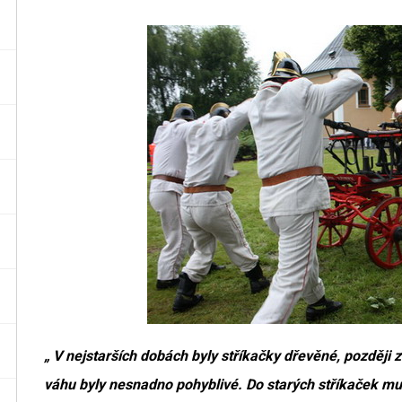
„ V nejstarších dobách byly stříkačky dřevěné, později
váhu byly nesnadno pohyblivé. Do starých stříkaček mus