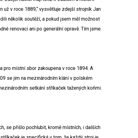
už v roce 1889,“ vysvětluje zdejší strojník Jan
dili několik soutěží, a pokud jsem měl možnost
žádné renovaci ani po generální opravě. Tím jsme
a pro místní sbor zakoupena v roce 1894. A
009 se jim na mezinárodním klání v polském
ezinárodním setkání stříkaček tažených koňmi.
, se přišlo pochlubit, kromě místních, i dalších
tříkaček je specifická v tom, že každý stroj je