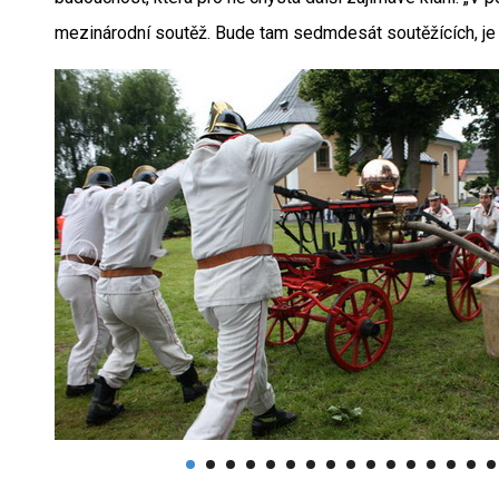
mezinárodní soutěž. Bude tam sedmdesát soutěžících, je t