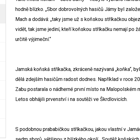
hodně blízko. „Sbor dobrovolných hasičů Jámy byl založen 
Mach a dodává: „taky jsme už s koňskou stříkačkou objez
vidět, tak jsme jediní, kteří koňskou stříkačku nemají po 
určitě výjimeční.“
Jamská koňská stříkačka, zkráceně nazývaná „koňka“, byl
dělá zdejším hasičům radost dodnes. Například v roce 2
Zabu postarala o nádherné první místo na Malopolském m
Letos obhájili prvenství i na soutěži ve Škrdlovicích.
S podobnou prababičkou stříkačkou, jakou vlastní v Jamách
sedm sborů, většinou z blízkého okolí. „Soutěž koňských s