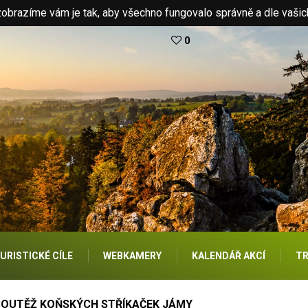
brazíme vám je tak, aby všechno fungovalo správně a dle vašic
0
URISTICKÉ CÍLE
WEBKAMERY
KALENDÁŘ AKCÍ
TR
SOUTĚŽ KOŇSKÝCH STŘÍKAČEK JÁMY