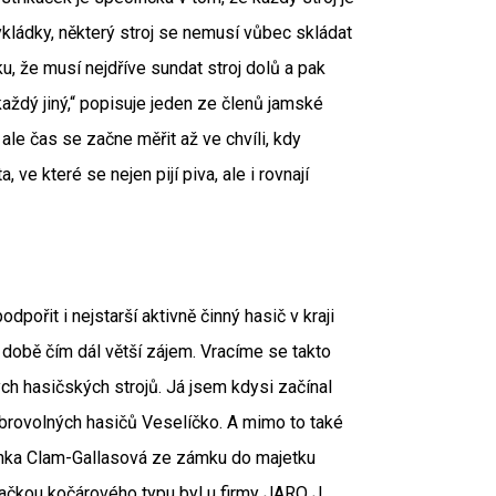
vykládky, některý stroj se nemusí vůbec skládat
, že musí nejdříve sundat stroj dolů a pak
aždý jiný,“ popisuje jeden ze členů jamské
le čas se začne měřit až ve chvíli, kdy
 ve které se nejen pijí piva, ale i rovnají
pořit i nejstarší aktivně činný hasič v kraji
 době čím dál větší zájem. Vracíme se takto
ých hasičských strojů. Já jsem kdysi začínal
obrovolných hasičů Veselíčko. A mimo to také
běnka Clam-Gallasová ze zámku do majetku
kačkou kočárového typu byl u firmy JARO J.