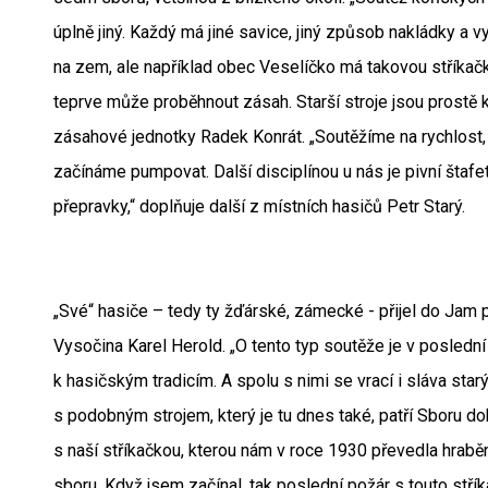
úplně jiný. Každý má jiné savice, jiný způsob nakládky a 
na zem, ale například obec Veselíčko má takovou stříkačku
teprve může proběhnout zásah. Starší stroje jsou prostě k
zásahové jednotky Radek Konrát. „Soutěžíme na rychlost, a
začínáme pumpovat. Další disciplínou u nás je pivní štafeta,
přepravky,“ doplňuje další z místních hasičů Petr Starý.
„Své“ hasiče – tedy ty žďárské, zámecké - přijel do Jam pod
Vysočina Karel Herold. „O tento typ soutěže je v poslední
k hasičským tradicím. A spolu s nimi se vrací i sláva star
s podobným strojem, který je tu dnes také, patří Sboru d
s naší stříkačkou, kterou nám v roce 1930 převedla hra
sboru. Když jsem začínal, tak poslední požár s touto stří