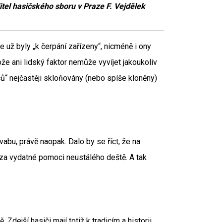
ditel hasičského sboru v Praze F. Vejdělek
e už byly „k čerpání zařízeny“, nicméně i ony
že ani lidský faktor nemůže vyvíjet jakoukoliv
čů“ nejčastěji skloňovány (nebo spíše kloněny)
vabu, právě naopak. Dalo by se říct, že na
ě za vydatné pomoci neustálého deště. A tak
dejší hasiči mají totiž k tradicím a historii