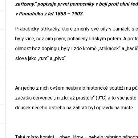
zařízeny,“ popisuje první pomocníky v boji proti ohni ře
v Památníku z let 1853 – 1903.
Prababičky stříkačky, které změřily své síly v Jamách, sic
byly více, než čím jiným, poháněny lidským potem. A proto
činnost bez dopingu, byly i zde kromě „stříkaček“ a „hasi
slova jako „rum“ a „pivo“.
Ani jedno z nich ovšem neubíralo historické soutěži na pů
začátku července „mrzlo, až praštělo“ (9°C) a to vše ješt
doušek něčeho ostrého na zahřátí byl opravdu na místě.
Také místo konání – obec Jámy – nebylo vybráno náhodně. Z