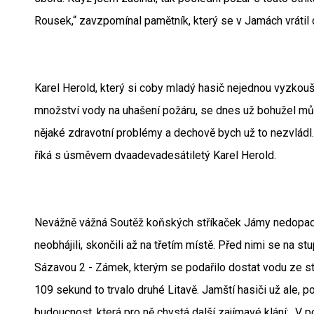
Rousek,“ zavzpomínal pamětník, který se v Jamách vrátil
Karel Herold, který si coby mladý hasič nejednou vyzkou
množství vody na uhašení požáru, se dnes už bohužel mů
nějaké zdravotní problémy a dechově bych už to nezvládl. 
říká s úsměvem dvaadevadesátiletý Karel Herold.
Nevážně vážná Soutěž koňských stříkaček Jámy nedopadl
neobhájili, skončili až na třetím místě. Před nimi se na st
Sázavou 2 - Zámek, kterým se podařilo dostat vodu ze st
109 sekund to trvalo druhé Litavě. Jamští hasiči už ale, p
budoucnost, která pro ně chystá další zajímavé klání: „V