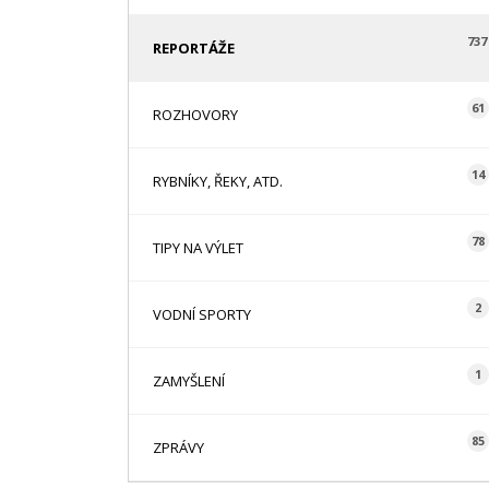
737
REPORTÁŽE
61
ROZHOVORY
14
RYBNÍKY, ŘEKY, ATD.
78
TIPY NA VÝLET
2
VODNÍ SPORTY
1
ZAMYŠLENÍ
85
ZPRÁVY