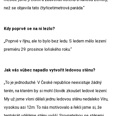
než se objevila tato čtyřicetimetrová paráda.“
Kdy poprvé se na ni lezlo?
„Poprvé v říjnu, ale to bylo bez ledu. S ledem mělo lezení
premiéru 29. prosince loňského roku.“
Jak vás vůbec napadlo vytvořit ledovou stěnu?
„To je jednoduché. V České republice neexistuje žádný
terén, na kterém by si mohl člověk zkoušet ledové lezení.
My už jsme vloni dělali jednu ledovou stěnu nedaleko Víru,
vysokou asi 12m. To nás motivovalo a řekli jsme si, že
tentokrát uděláme stěnu vyšší. Srovnatelnou se stěnami