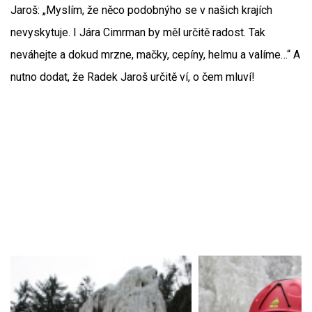
Jaroš: „Myslím, že něco podobnýho se v našich krajích
nevyskytuje. I Jára Cimrman by měl určitě radost. Tak
neváhejte a dokud mrzne, mačky, cepíny, helmu a valíme…“ A
nutno dodat, že Radek Jaroš určitě ví, o čem mluví!