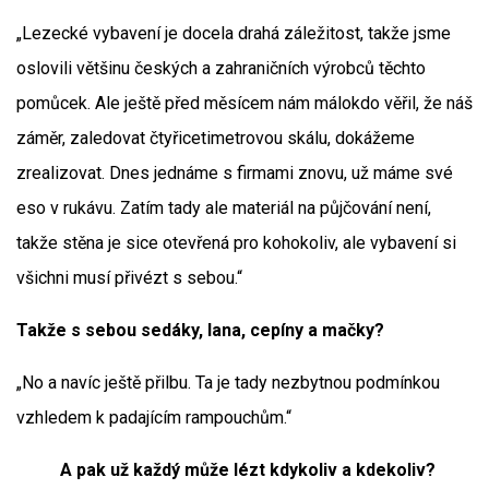
„Lezecké vybavení je docela drahá záležitost, takže jsme
oslovili většinu českých a zahraničních výrobců těchto
pomůcek. Ale ještě před měsícem nám málokdo věřil, že náš
záměr, zaledovat čtyřicetimetrovou skálu, dokážeme
zrealizovat. Dnes jednáme s firmami znovu, už máme své
eso v rukávu. Zatím tady ale materiál na půjčování není,
takže stěna je sice otevřená pro kohokoliv, ale vybavení si
všichni musí přivézt s sebou.“
Takže s sebou sedáky, lana, cepíny a mačky?
„No a navíc ještě přilbu. Ta je tady nezbytnou podmínkou
vzhledem k padajícím rampouchům.“
A pak už každý může lézt kdykoliv a kdekoliv?