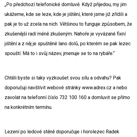
„Po předchozí telefonické domluvě. Když přijedou, my jim
ukážeme, kde se leze, kde je jištění, které jsme již zřídili a
pak je to už zcela na nich. Většinou to funguje způsobem, že
zkušenější radí méně zkušeným. Nahoře je vyvázané fixní
jištění a z něj je spuštěné lano dolů, po kterém se pak lezec
spouští. Má to i svůj název, jmenuje se to na rybáře.“
Chtěli byste si taky vyzkoušet svou sílu a odvahu? Pak
doporučuji navštívit webové stránky www.adrex.cz a nebo
zavolat na telefonní číslo 732 100 160 a domluvit se přímo
na konkrétním termínu.
Lezení po ledové stěně doporučuje i horolezec Radek