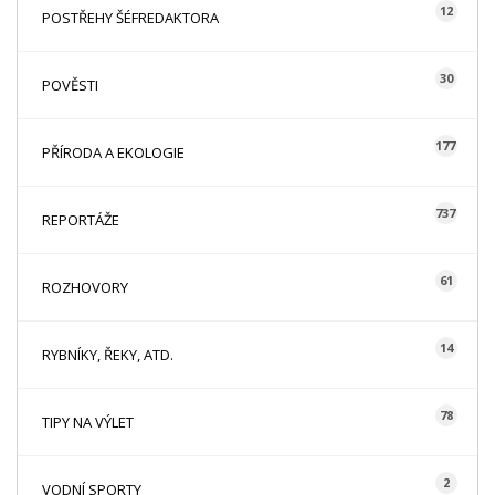
12
POSTŘEHY ŠÉFREDAKTORA
30
POVĚSTI
177
PŘÍRODA A EKOLOGIE
737
REPORTÁŽE
61
ROZHOVORY
14
RYBNÍKY, ŘEKY, ATD.
78
TIPY NA VÝLET
2
VODNÍ SPORTY