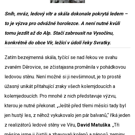
Sníh, mráz, ledový vítr a skála dokonale pokrytá ledem –
to je výzva pro odvážné horolezce. A není nutné kvůli
tomu jezdit až do Alp. Stačí zabrousit na Vysočinu,
konkrétně do obce Vír, ležící v údolí řeky Svratky.
Zatím bezejmenná skála, tyčící se nad řekou ve svahu
zvaném Děrovice, se zčistajasna proměnila v pohádkovou
ledovou stěnu. Není možné si ji nevšimnout, je to prostě
úžasný unikát přitahující zraky všech kolemjdoucích a
kolemjedoucích. Pro mnohé z nich představuje výzvu,
kterou je nutné překonat. „Ještě před třemi měsíci tady byl
jen hustý les, z něhož vykukovalo jen pár balvanů,“ říká jeden
z realizátorů ledové stěny ve Víru,
David Matuška
. „Tři
měsíce jsme ji čistili a zbavovali kořenů a nánosů zeminy,