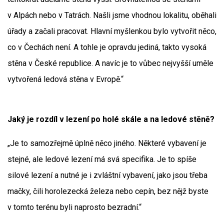
v Alpách nebo v Tatrách. Našli jsme vhodnou lokalitu, oběhali
úřady a začali pracovat. Hlavní myšlenkou bylo vytvořit něco,
co v Čechách není. A tohle je opravdu jediná, takto vysoká
stěna v České republice. A navíc je to vůbec nejvyšší uměle
vytvořená ledová stěna v Evropě.“
Jaký je rozdíl v lezení po holé skále a na ledové stěně?
„Je to samozřejmě úplně něco jiného. Některé vybavení je
stejné, ale ledové lezení má svá specifika. Je to spíše
silové lezení a nutné je i zvláštní vybavení, jako jsou třeba
mačky, čili horolezecká železa nebo cepín, bez nějž byste
v tomto terénu byli naprosto bezradní.“