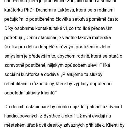
nad Pernštejnem je pracovnice zdejšího úřadu a sociální
kurátorka PhDr. Drahomíra Lukšová, která se s rodinami
pečujícími o postiženého člověka setkává poměrně často.
Díky osobnímu kontaktu také ví, co tito lidé především
potřebují. „Denní stacionář je vlastně taková mateřská
školka pro děti a dospělé s různým postižením. Jeho
smyslem je především to, abychom rodině, která se stará o
zdravotně postižené, nějakým způsobem ulevili,“ říká
sociální kurátorka a dodává. „Plánujeme tu služby
rehabilitační i různé dílny, které by vyplnily dopolední i
odpolední aktivity klientů.“
Do denního stacionáře by mohlo dojíždět patnáct až dvacet
handicapovaných z Bystřice a okolí. Už nyní evidují na
městském úřadě dvě desítky závazných přihlášek. Klienti by