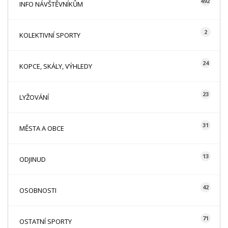
492
INFO NÁVŠTĚVNÍKŮM
2
KOLEKTIVNÍ SPORTY
24
KOPCE, SKÁLY, VÝHLEDY
23
LYŽOVÁNÍ
31
MĚSTA A OBCE
13
ODJINUD
42
OSOBNOSTI
71
OSTATNÍ SPORTY