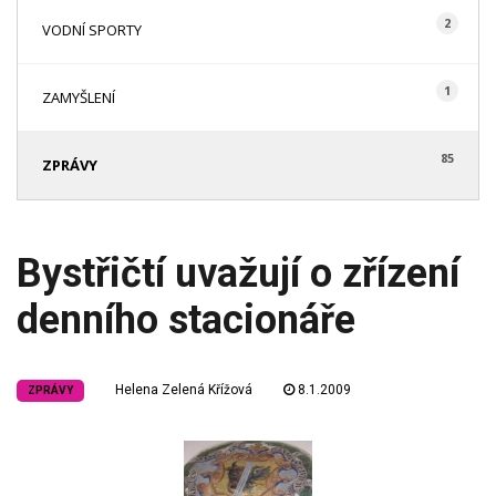
2
VODNÍ SPORTY
1
ZAMYŠLENÍ
85
ZPRÁVY
Bystřičtí uvažují o zřízení
denního stacionáře
Helena Zelená Křížová
8.1.2009
ZPRÁVY