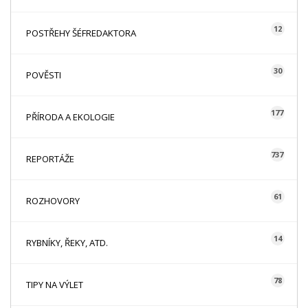
12
POSTŘEHY ŠÉFREDAKTORA
30
POVĚSTI
177
PŘÍRODA A EKOLOGIE
737
REPORTÁŽE
61
ROZHOVORY
14
RYBNÍKY, ŘEKY, ATD.
78
TIPY NA VÝLET