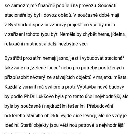
se samozřejmě finančně podíleli na provozu. Součástí
stacionáře by byl i dovoz obědů. V současné době mají
v Bystřici k dispozici vzorový projekt, co vše by mělo
v zařízení tohoto typu být. Neměla by chybět herna, jídelna,
relaxační místnost a další nezbytné věci.
Bystřičtí prozatím nemají jasno, jestli vybudovat stacionář
takzvaně na „zelené louce“ nebo pro potřeby postižených
přizpůsobit některý ze stávajících objektů v majetku města.
Každá z variant má svá pro a proti. Výstavba nové budovy
by podle PhDr. Lukšové byla pro tento účel nejvhodnější, ale
byla by současně i nejdražším řešením. Přebudování
některého staršího objektu vyjde sice levněji, ale ne vždy je
ideální. Starší objekty jsou většinou patrové a nejvhodnější