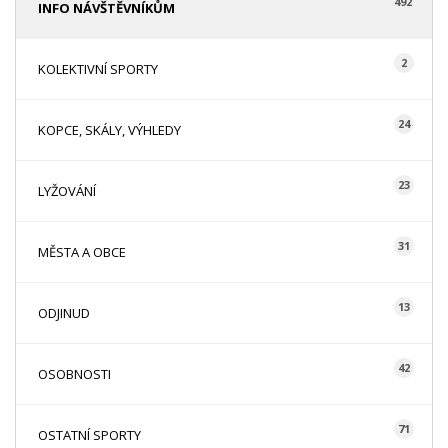
492
INFO NÁVŠTĚVNÍKŮM
2
KOLEKTIVNÍ SPORTY
24
KOPCE, SKÁLY, VÝHLEDY
23
LYŽOVÁNÍ
31
MĚSTA A OBCE
13
ODJINUD
42
OSOBNOSTI
71
OSTATNÍ SPORTY