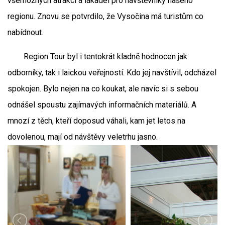
všemožných atrakcí a lákadel pro návštěvníky našeho
regionu. Znovu se potvrdilo, že Vysočina má turistům co
nabídnout.
Region Tour byl i tentokrát kladně hodnocen jak
odborníky, tak i laickou veřejností. Kdo jej navštívil, odcházel
spokojen. Bylo nejen na co koukat, ale navíc si s sebou
odnášel spoustu zajímavých informačních materiálů. A
mnozí z těch, kteří doposud váhali, kam jet letos na
dovolenou, mají od návštěvy veletrhu jasno.