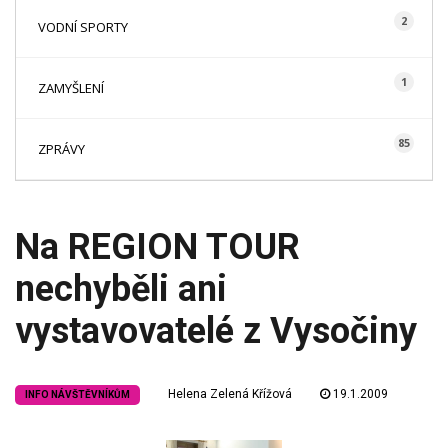
2
VODNÍ SPORTY
1
ZAMYŠLENÍ
85
ZPRÁVY
Na REGION TOUR
nechyběli ani
vystavovatelé z Vysočiny
Helena Zelená Křížová
19.1.2009
INFO NÁVŠTĚVNÍKŮM