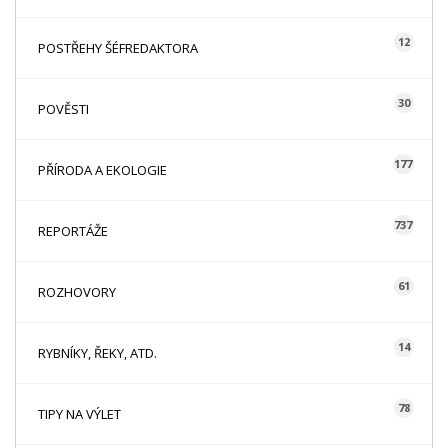
12
POSTŘEHY ŠÉFREDAKTORA
30
POVĚSTI
177
PŘÍRODA A EKOLOGIE
737
REPORTÁŽE
61
ROZHOVORY
14
RYBNÍKY, ŘEKY, ATD.
78
TIPY NA VÝLET