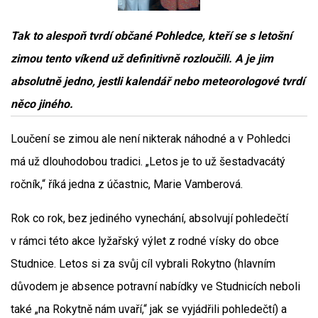
Tak to alespoň tvrdí občané Pohledce, kteří se s letošní
zimou tento víkend už definitivně rozloučili. A je jim
absolutně jedno, jestli kalendář nebo meteorologové tvrdí
něco jiného.
Loučení se zimou ale není nikterak náhodné a v Pohledci
má už dlouhodobou tradici. „Letos je to už šestadvacátý
ročník,“ říká jedna z účastnic, Marie Vamberová.
Rok co rok, bez jediného vynechání, absolvují pohledečtí
v rámci této akce lyžařský výlet z rodné vísky do obce
Studnice. Letos si za svůj cíl vybrali Rokytno (hlavním
důvodem je absence potravní nabídky ve Studnicích neboli
také „na Rokytně nám uvaří,“ jak se vyjádřili pohledečtí) a