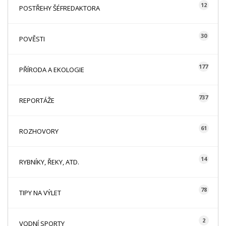
12
POSTŘEHY ŠÉFREDAKTORA
30
POVĚSTI
177
PŘÍRODA A EKOLOGIE
737
REPORTÁŽE
61
ROZHOVORY
14
RYBNÍKY, ŘEKY, ATD.
78
TIPY NA VÝLET
2
VODNÍ SPORTY