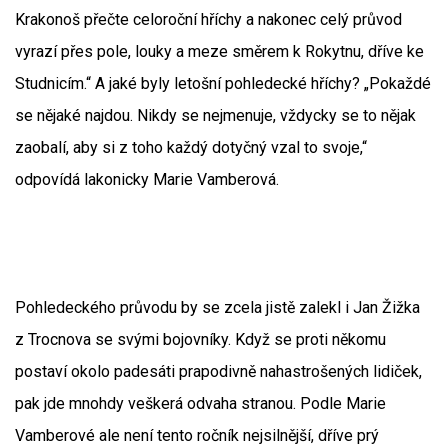
Krakonoš přečte celoroční hříchy a nakonec celý průvod
vyrazí přes pole, louky a meze směrem k Rokytnu, dříve ke
Studnicím.“ A jaké byly letošní pohledecké hříchy? „Pokaždé
se nějaké najdou. Nikdy se nejmenuje, vždycky se to nějak
zaobalí, aby si z toho každý dotyčný vzal to svoje,“
odpovídá lakonicky Marie Vamberová.
Pohledeckého průvodu by se zcela jistě zalekl i Jan Žižka
z Trocnova se svými bojovníky. Když se proti někomu
postaví okolo padesáti prapodivně nahastrošených lidiček,
pak jde mnohdy veškerá odvaha stranou. Podle Marie
Vamberové ale není tento ročník nejsilnější, dříve prý