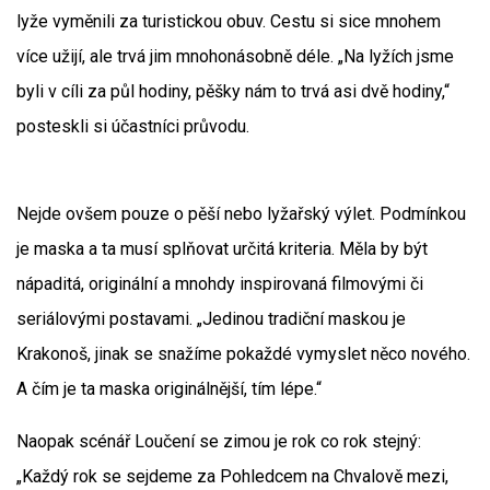
lyže vyměnili za turistickou obuv. Cestu si sice mnohem
více užijí, ale trvá jim mnohonásobně déle. „Na lyžích jsme
byli v cíli za půl hodiny, pěšky nám to trvá asi dvě hodiny,“
posteskli si účastníci průvodu.
Nejde ovšem pouze o pěší nebo lyžařský výlet. Podmínkou
je maska a ta musí splňovat určitá kriteria. Měla by být
nápaditá, originální a mnohdy inspirovaná filmovými či
seriálovými postavami. „Jedinou tradiční maskou je
Krakonoš, jinak se snažíme pokaždé vymyslet něco nového.
A čím je ta maska originálnější, tím lépe.“
Naopak scénář Loučení se zimou je rok co rok stejný:
„Každý rok se sejdeme za Pohledcem na Chvalově mezi,