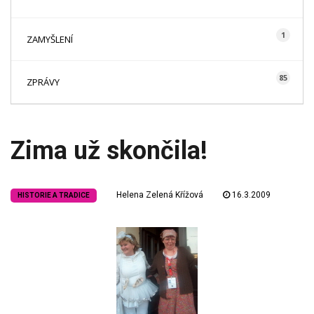
1
ZAMYŠLENÍ
85
ZPRÁVY
Zima už skončila!
Helena Zelená Křížová
16.3.2009
HISTORIE A TRADICE