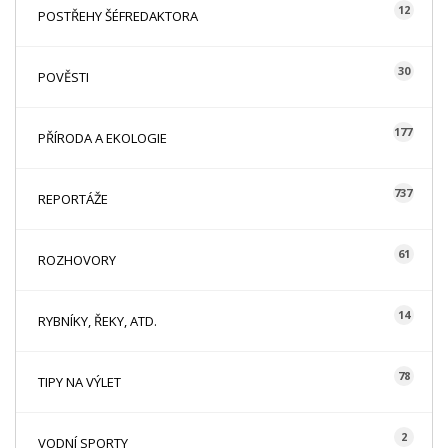
12
POSTŘEHY ŠÉFREDAKTORA
30
POVĚSTI
177
PŘÍRODA A EKOLOGIE
737
REPORTÁŽE
61
ROZHOVORY
14
RYBNÍKY, ŘEKY, ATD.
78
TIPY NA VÝLET
2
VODNÍ SPORTY