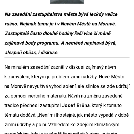
Na zasedání zastupitelstva města bývá leckdy velice
rušno. Nejinak tomu je i v Novém Městě na Moravě.
Zastupitelé často dlouhé hodiny řeší více či méně
zajímavé body programu. A neméně napínavá bývá,
alespoň občas, i diskuse.
Na minulém zasedání zazněl v diskusi zajímavý návrh
k zamyšlení, kterým je problém zimní údržby. Nové Město
na Moravě nevyužívá výhod solení, ale silnice se zde udržují
za pomoci inertního materiálu. Návrh na změnu zavedené
tradice přednesl zastupitel
Josef Brůna
, který k tomuto
tématu dodává: „Není mi lhostejné, jak město vypadá v době
zimní údržby a po ní. Vzhledem ke zdejším klimatickým