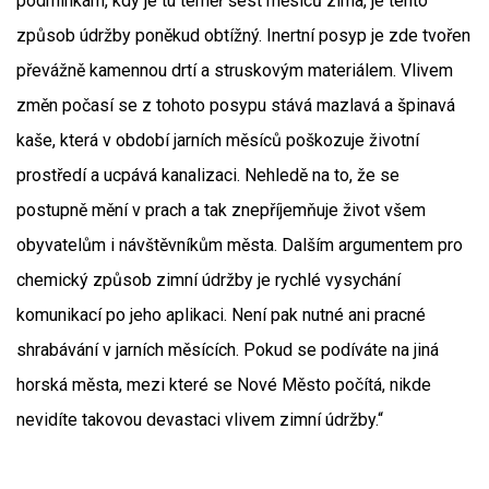
podmínkám, kdy je tu téměř šest měsíců zima, je tento
způsob údržby poněkud obtížný. Inertní posyp je zde tvořen
převážně kamennou drtí a struskovým materiálem. Vlivem
změn počasí se z tohoto posypu stává mazlavá a špinavá
kaše, která v období jarních měsíců poškozuje životní
prostředí a ucpává kanalizaci. Nehledě na to, že se
postupně mění v prach a tak znepříjemňuje život všem
obyvatelům i návštěvníkům města. Dalším argumentem pro
chemický způsob zimní údržby je rychlé vysychání
komunikací po jeho aplikaci. Není pak nutné ani pracné
shrabávání v jarních měsících. Pokud se podíváte na jiná
horská města, mezi které se Nové Město počítá, nikde
nevidíte takovou devastaci vlivem zimní údržby.“