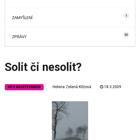
1
ZAMYŠLENÍ
85
ZPRÁVY
Solit či nesolit?
Helena Zelená Křížová
18.3.2009
INFO NÁVŠTĚVNÍKŮM