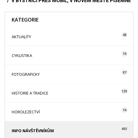
V BYSTŘICI PŘES MOBIL, V NOVÉM MĚSTĚ PÍSEMNĚ
KATEGORIE
48
AKTUALITY
16
CYKLISTIKA
87
FOTOGRAFICKY
128
HISTORIE A TRADICE
16
HOROLEZECTVÍ
492
INFO NÁVŠTĚVNÍKŮM