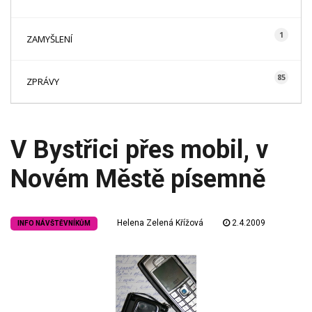
1
ZAMYŠLENÍ
85
ZPRÁVY
V Bystřici přes mobil, v
Novém Městě písemně
Helena Zelená Křížová
2.4.2009
INFO NÁVŠTĚVNÍKŮM