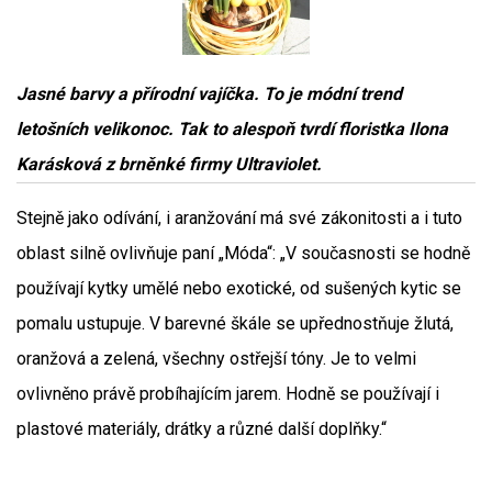
Jasné barvy a přírodní vajíčka. To je módní trend
letošních velikonoc. Tak to alespoň tvrdí floristka Ilona
Karásková z brněnké firmy Ultraviolet.
Stejně jako odívání, i aranžování má své zákonitosti a i tuto
oblast silně ovlivňuje paní „Móda“: „V současnosti se hodně
používají kytky umělé nebo exotické, od sušených kytic se
pomalu ustupuje. V barevné škále se upřednostňuje žlutá,
oranžová a zelená, všechny ostřejší tóny. Je to velmi
ovlivněno právě probíhajícím jarem. Hodně se používají i
plastové materiály, drátky a různé další doplňky.“