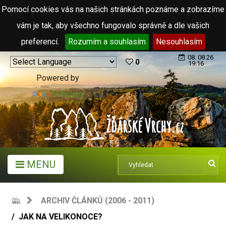
Pomocí cookies vás na našich stránkách poznáme a zobrazíme
vám je tak, aby všechno fungovalo správně a dle vašich
preferencí.
Rozumím a souhlasím
Nesouhlasím
08. 08.26
0
19:16
Powered by
Translate
MENU
ARCHIV ČLÁNKŮ (2006 - 2011)
JAK NA VELIKONOCE?