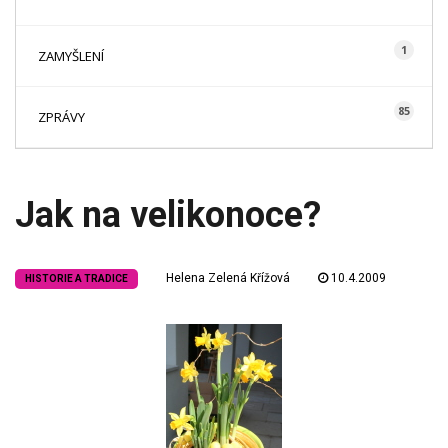
1
ZAMYŠLENÍ
85
ZPRÁVY
Jak na velikonoce?
Helena Zelená Křížová
10.4.2009
HISTORIE A TRADICE