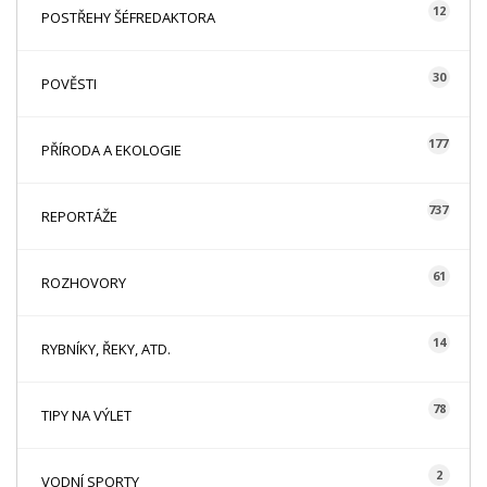
12
POSTŘEHY ŠÉFREDAKTORA
30
POVĚSTI
177
PŘÍRODA A EKOLOGIE
737
REPORTÁŽE
61
ROZHOVORY
14
RYBNÍKY, ŘEKY, ATD.
78
TIPY NA VÝLET
2
VODNÍ SPORTY