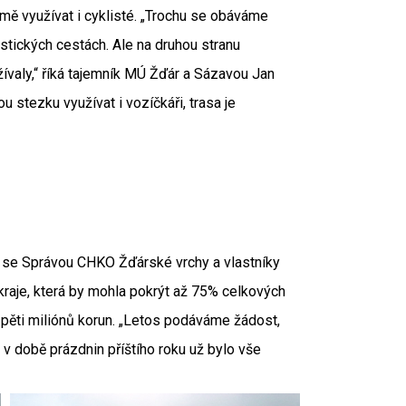
ejmě využívat i cyklisté. „Trochu se obáváme
istických cestách. Ale na druhou stranu
valy,“ říká tajemník MÚ Žďár a Sázavou Jan
 stezku využívat i vozíčkáři, trasa je
i se Správou CHKO Žďárské vrchy a vlastníky
kraje, která by mohla pokrýt až 75% celkových
 pěti miliónů korun. „Letos podáváme žádost,
 v době prázdnin příštího roku už bylo vše