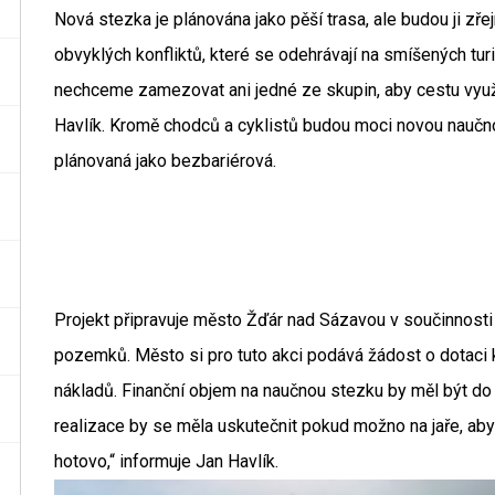
Nová stezka je plánována jako pěší trasa, ale budou ji zř
obvyklých konfliktů, které se odehrávají na smíšených tur
nechceme zamezovat ani jedné ze skupin, aby cestu využí
Havlík. Kromě chodců a cyklistů budou moci novou naučnou
plánovaná jako bezbariérová.
Projekt připravuje město Žďár nad Sázavou v součinnost
pozemků. Město si pro tuto akci podává žádost o dotaci 
nákladů. Finanční objem na naučnou stezku by měl být do
realizace by se měla uskutečnit pokud možno na jaře, aby
hotovo,“ informuje Jan Havlík.