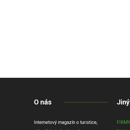
O nás
Jiný
Internetový magazín o turistice,
FIRM