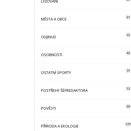
LYŽOVÁNÍ
31
MĚSTA A OBCE
13
ODJINUD
42
OSOBNOSTI
71
OSTATNÍ SPORTY
12
POSTŘEHY ŠÉFREDAKTORA
30
POVĚSTI
177
PŘÍRODA A EKOLOGIE