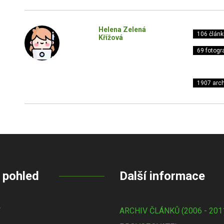
Helena Zelená
106 článk
Křížová
69 fotogra
1907 arch
 pohled
Další informace
Y
ARCHIV ČLÁNKŮ (2006 - 201