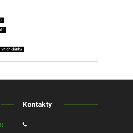
ů
fií
ivních článků
Kontakty
1)