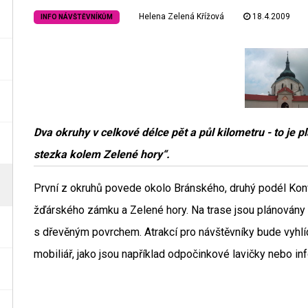
Helena Zelená Křížová
18.4.2009
INFO NÁVŠTĚVNÍKŮM
Dva okruhy v celkové délce pět a půl kilometru - to je
stezka kolem Zelené hory“.
První z okruhů povede okolo Bránského, druhý podél Kon
žďárského zámku a Zelené hory. Na trase jsou plánovány
s dřevěným povrchem. Atrakcí pro návštěvníky bude vyhl
mobiliář, jako jsou například odpočinkové lavičky nebo in