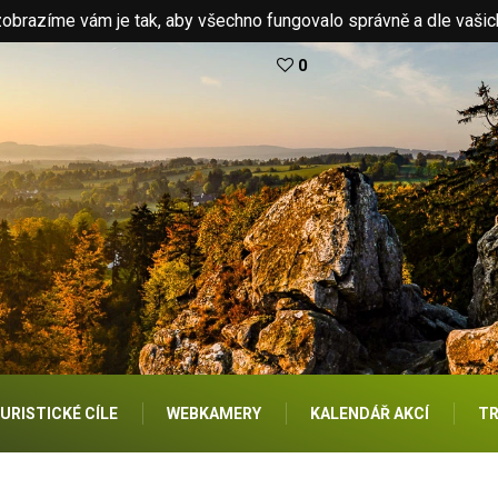
brazíme vám je tak, aby všechno fungovalo správně a dle vašic
0
URISTICKÉ CÍLE
WEBKAMERY
KALENDÁŘ AKCÍ
TR