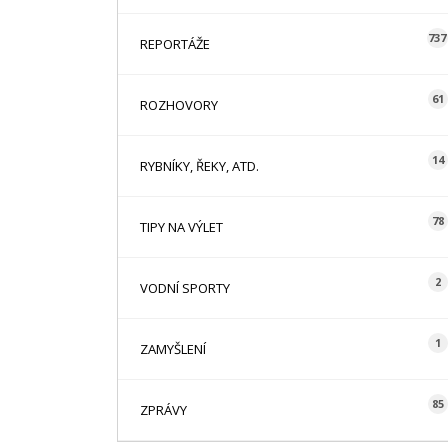
737
REPORTÁŽE
61
ROZHOVORY
14
RYBNÍKY, ŘEKY, ATD.
78
TIPY NA VÝLET
2
VODNÍ SPORTY
1
ZAMYŠLENÍ
85
ZPRÁVY