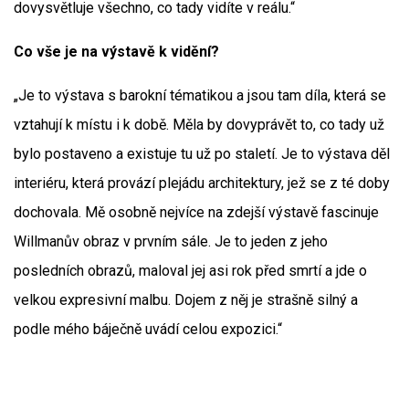
dovysvětluje všechno, co tady vidíte v reálu.“
Co vše je na výstavě k vidění?
„Je to výstava s barokní tématikou a jsou tam díla, která se
vztahují k místu i k době. Měla by dovyprávět to, co tady už
bylo postaveno a existuje tu už po staletí. Je to výstava děl
interiéru, která provází plejádu architektury, jež se z té doby
dochovala. Mě osobně nejvíce na zdejší výstavě fascinuje
Willmanův obraz v prvním sále. Je to jeden z jeho
posledních obrazů, maloval jej asi rok před smrtí a jde o
velkou expresivní malbu. Dojem z něj je strašně silný a
podle mého báječně uvádí celou expozici.“