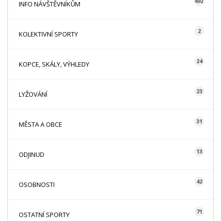
492
INFO NÁVŠTĚVNÍKŮM
2
KOLEKTIVNÍ SPORTY
24
KOPCE, SKÁLY, VÝHLEDY
23
LYŽOVÁNÍ
31
MĚSTA A OBCE
13
ODJINUD
42
OSOBNOSTI
71
OSTATNÍ SPORTY