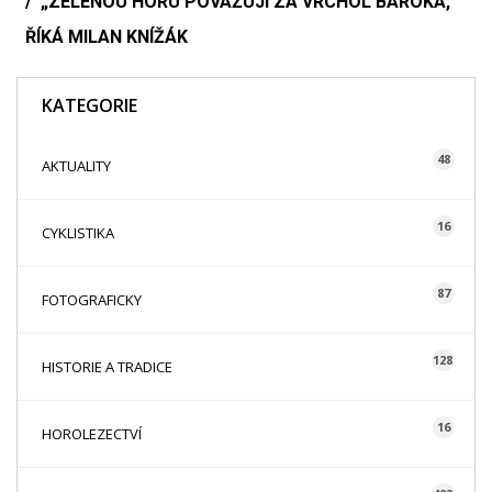
„ZELENOU HORU POVAŽUJI ZA VRCHOL BAROKA,“
ŘÍKÁ MILAN KNÍŽÁK
KATEGORIE
48
AKTUALITY
16
CYKLISTIKA
87
FOTOGRAFICKY
128
HISTORIE A TRADICE
16
HOROLEZECTVÍ