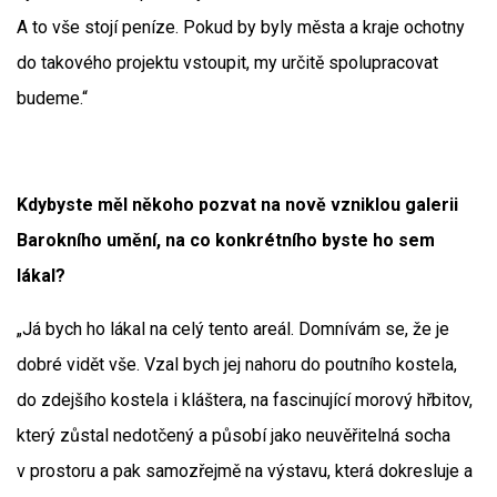
A to vše stojí peníze. Pokud by byly města a kraje ochotny
do takového projektu vstoupit, my určitě spolupracovat
budeme.“
Kdybyste měl někoho pozvat na nově vzniklou galerii
Barokního umění, na co konkrétního byste ho sem
lákal?
„Já bych ho lákal na celý tento areál. Domnívám se, že je
dobré vidět vše. Vzal bych jej nahoru do poutního kostela,
do zdejšího kostela i kláštera, na fascinující morový hřbitov,
který zůstal nedotčený a působí jako neuvěřitelná socha
v prostoru a pak samozřejmě na výstavu, která dokresluje a