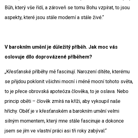
Bůh, který vše řídí, a zároveň se tomu Bohu vzpírat, to jsou
aspekty, které jsou stále moderní a stále živé.“
V barokním umění je důležitý příběh. Jak moc vás
oslovuje dílo doprovázené příběhem?
„Křesťanské příběhy mě fascinují. Narození dítěte, kterému
se přijdou poklonit všichni mocní i méně mocní tohoto světa,
to je přece obrovská apoteóza člověka, to je oslava. Nebo
princip oběti – člověk zmírá na kříži, aby vykoupil naše
hříchy. Oběť je v křesťanském a barokním umění velmi
silným momentem, který mne stále fascinuje a dokonce
jsem se jím ve vlastní práci asi tři roky zabýval.“