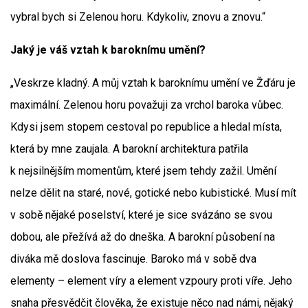
vybral bych si Zelenou horu. Kdykoliv, znovu a znovu.“
Jaký je váš vztah k baroknímu umění?
„Veskrze kladný. A můj vztah k baroknímu umění ve Žďáru je
maximální. Zelenou horu považuji za vrchol baroka vůbec.
Kdysi jsem stopem cestoval po republice a hledal místa,
která by mne zaujala. A barokní architektura patřila
k nejsilnějším momentům, které jsem tehdy zažil. Umění
nelze dělit na staré, nové, gotické nebo kubistické. Musí mít
v sobě nějaké poselství, které je sice svázáno se svou
dobou, ale přežívá až do dneška. A barokní působení na
diváka mě doslova fascinuje. Baroko má v sobě dva
elementy – element víry a element vzpoury proti víře. Jeho
snaha přesvědčit člověka, že existuje něco nad námi, nějaký