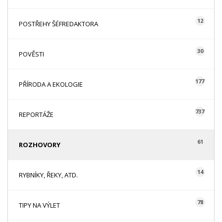
12
POSTŘEHY ŠÉFREDAKTORA
30
POVĚSTI
177
PŘÍRODA A EKOLOGIE
737
REPORTÁŽE
61
ROZHOVORY
14
RYBNÍKY, ŘEKY, ATD.
78
TIPY NA VÝLET