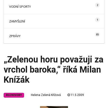
2
VODNÍ SPORTY
1
ZAMYŠLENÍ
85
ZPRÁVY
„Zelenou horu považuji za
vrchol baroka,“ říká Milan
Knížák
Helena Zelená Křížová
11.5.2009
ROZHOVORY