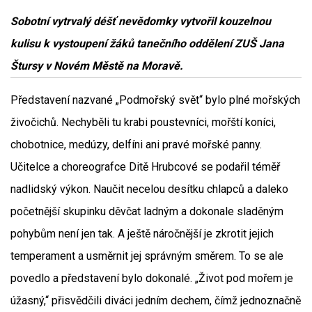
Sobotní vytrvalý déšť nevědomky vytvořil kouzelnou
kulisu k vystoupení žáků tanečního oddělení ZUŠ Jana
Štursy v Novém Městě na Moravě.
Představení nazvané „Podmořský svět“ bylo plné mořských
živočichů. Nechyběli tu krabi poustevníci, mořští koníci,
chobotnice, medúzy, delfíni ani pravé mořské panny.
Učitelce a choreografce Ditě Hrubcové se podařil téměř
nadlidský výkon. Naučit necelou desítku chlapců a daleko
početnější skupinku děvčat ladným a dokonale sladěným
pohybům není jen tak. A ještě náročnější je zkrotit jejich
temperament a usměrnit jej správným směrem. To se ale
povedlo a představení bylo dokonalé. „Život pod mořem je
úžasný,“ přisvědčili diváci jedním dechem, čímž jednoznačně