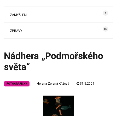
1
ZAMYŠLENÍ
85
ZPRÁVY
Nádhera „Podmořského
světa“
Helena Zelená Křížová
31.5.2009
FOTOGRAFICKY