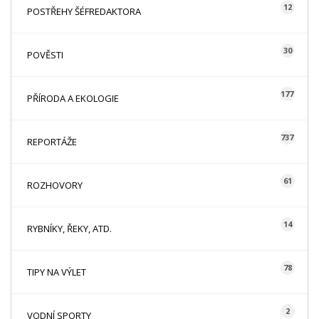
12
POSTŘEHY ŠÉFREDAKTORA
30
POVĚSTI
177
PŘÍRODA A EKOLOGIE
737
REPORTÁŽE
61
ROZHOVORY
14
RYBNÍKY, ŘEKY, ATD.
78
TIPY NA VÝLET
2
VODNÍ SPORTY