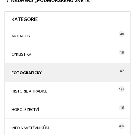
NÁDHERA „PODMOŘSKÉHO SVĚTA“
KATEGORIE
48
AKTUALITY
16
CYKLISTIKA
87
FOTOGRAFICKY
128
HISTORIE A TRADICE
16
HOROLEZECTVÍ
492
INFO NÁVŠTĚVNÍKŮM