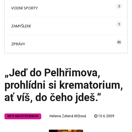
2
VODNÍ SPORTY
1
ZAMYŠLENÍ
85
ZPRÁVY
„Jeď do Pelhřimova,
prohlídni si krematorium,
ať víš, do čeho jdeš.“
Helena Zelená Křížová
10.6.2009
INFO NÁVŠTĚVNÍKŮM