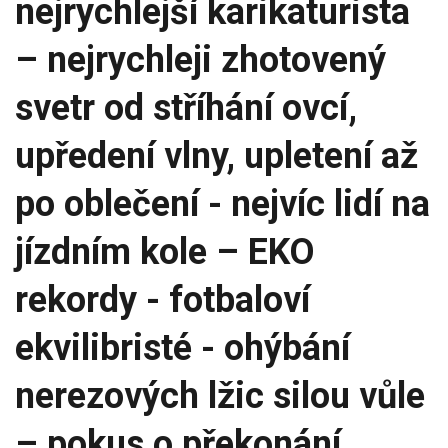
nejrychlejší karikaturista
– nejrychleji zhotovený
svetr od stříhání ovcí,
upředení vlny, upletení až
po oblečení - nejvíc lidí na
jízdním kole – EKO
rekordy - fotbaloví
ekvilibristé - ohýbání
nerezových lžic silou vůle
– pokus o překonání