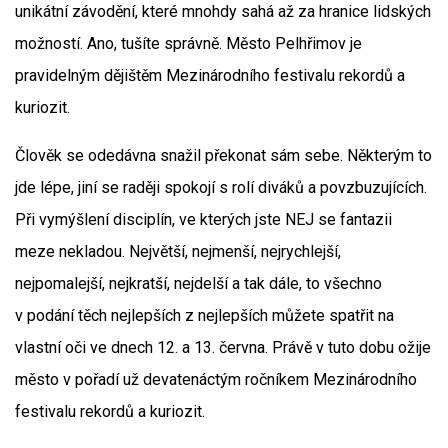
unikátní závodění, které mnohdy sahá až za hranice lidských
možností. Ano, tušíte správně. Město Pelhřimov je
pravidelným dějištěm Mezinárodního festivalu rekordů a
kuriozit.
Člověk se odedávna snažil překonat sám sebe. Některým to
jde lépe, jiní se raději spokojí s rolí diváků a povzbuzujících.
Při vymýšlení disciplín, ve kterých jste NEJ se fantazii
meze nekladou. Největší, nejmenší, nejrychlejší,
nejpomalejší, nejkratší, nejdelší a tak dále, to všechno
v podání těch nejlepších z nejlepších můžete spatřit na
vlastní oči ve dnech 12. a 13. června. Právě v tuto dobu ožije
město v pořadí už devatenáctým ročníkem Mezinárodního
festivalu rekordů a kuriozit.