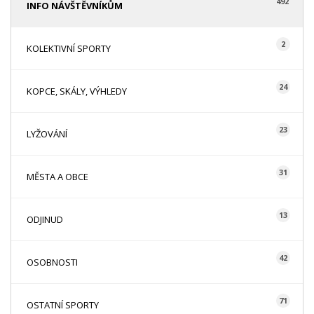
492
INFO NÁVŠTĚVNÍKŮM
2
KOLEKTIVNÍ SPORTY
24
KOPCE, SKÁLY, VÝHLEDY
23
LYŽOVÁNÍ
31
MĚSTA A OBCE
13
ODJINUD
42
OSOBNOSTI
71
OSTATNÍ SPORTY