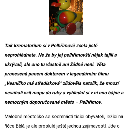
Tak krematorium si v Pelhřimově zcela jistě
neprohlédnete. Ne že by jej pelhřimovští nějak tajili a
ukrývali, ale ono tu vlastně ani žádné není. Věta
pronesená panem doktorem v legendárním filmu
„Vesničko má středisková“ zlidověla natolik, že mnozí
neváhali vzít mapu do ruky a vyhledat si v ní ono bájné a
nemocným doporučované město – Pelhřimov.
Malebné městečko se sedmnácti tisíci obyvateli, ležící na
říčce Bělá, je ale proslulé ještě jednou zajímavostí. Jde o