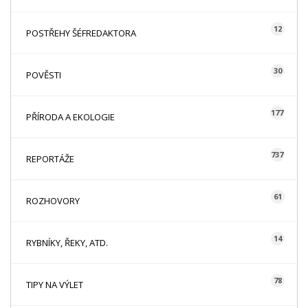
12
POSTŘEHY ŠÉFREDAKTORA
30
POVĚSTI
177
PŘÍRODA A EKOLOGIE
737
REPORTÁŽE
61
ROZHOVORY
14
RYBNÍKY, ŘEKY, ATD.
78
TIPY NA VÝLET