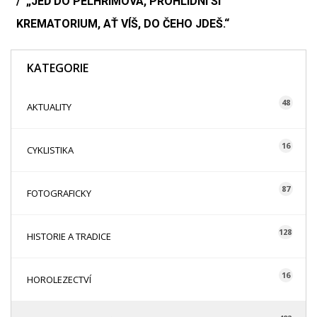
„JEĎ DO PELHŘIMOVA, PROHLÍDNI SI
KREMATORIUM, AŤ VÍŠ, DO ČEHO JDEŠ.“
KATEGORIE
48
AKTUALITY
16
CYKLISTIKA
87
FOTOGRAFICKY
128
HISTORIE A TRADICE
16
HOROLEZECTVÍ