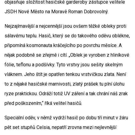
objasňuje složitost hasičské garderoby zástupce velitele
JSDH Nové Město na Moravě Roman Dobrovolný.
Nejzajímavější a nejcennější jsou ovšem těžké obleky proti
sálavému teplu. Hasič, který se do takového oděvu oblékne,
připomíná kosmonauta kráčejícího po povrchu měsíce. A
nějak podobně se zřejmě i cítí. „Oblek je vyroben z hliníkové
fólie, teflonu a podšívky. Tyto vrstvy jsou sešity skelným
vláknem. Jeho štít je opatřen tenkou vrstvičkou zlata. Není
to z nějaké hasičské marnivosti, zlatý prášek tu plní úlohu
ryze praktickou. Odráží totiž UV záření a tak chrání náš zrak
před poškozením,“ říká velitel hasičů.
Speciální oděv, v němž vydrží hasič po dobu tří minut v žáru
pět set stupňů Celsia, nepatří zrovna mezi nejlevnější