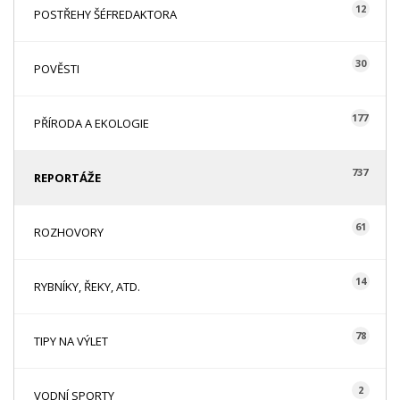
12
POSTŘEHY ŠÉFREDAKTORA
30
POVĚSTI
177
PŘÍRODA A EKOLOGIE
737
REPORTÁŽE
61
ROZHOVORY
14
RYBNÍKY, ŘEKY, ATD.
78
TIPY NA VÝLET
2
VODNÍ SPORTY