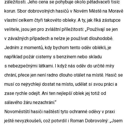
záležitosti. Jeho cena se pohybuje okolo pětadvaceti tisíc
korun. Sbor dobrovolných hasičů v Novém Městě na Moravě
vlastní celkem čtyři takovéto obleky. A ty, jak říká zástupce
velitele, jsou jen pro zvláštní příležitosti: „Používají se jen
v závažných případech a nelze je používat dlouhodobě.
Jedním z momentů, kdy bychom tento oděv oblékli, je
například požár cisterny s benzínem nebo skladu
s nebezpečnými látkami. I když nás oděv do určité míry
chrání, přece jen není radno dlouho otálet na místě. Hasič se
musí co nejrychleji dostat na místo, udělat si svou práci a
zase rychle odejít. Ani ten nejlepší oblek jej totiž od
sálavého žáru nezachrání.“
Novoměstští hasiči naštěstí tyto ochranné oděvy v praxi
ještě nevyzkoušeli, což potvrdil i Roman Dobrovolný: „Jsem