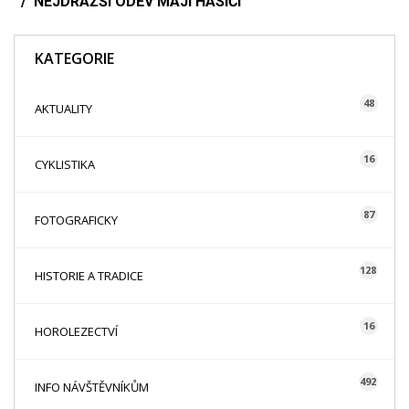
NEJDRAŽŠÍ ODĚV MAJÍ HASIČI
KATEGORIE
48
AKTUALITY
16
CYKLISTIKA
87
FOTOGRAFICKY
128
HISTORIE A TRADICE
16
HOROLEZECTVÍ
492
INFO NÁVŠTĚVNÍKŮM