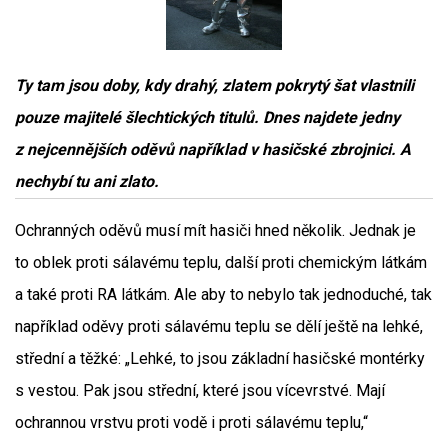
Ty tam jsou doby, kdy drahý, zlatem pokrytý šat vlastnili
pouze majitelé šlechtických titulů. Dnes najdete jedny
z nejcennějších oděvů například v hasičské zbrojnici. A
nechybí tu ani zlato.
Ochranných oděvů musí mít hasiči hned několik. Jednak je
to oblek proti sálavému teplu, další proti chemickým látkám
a také proti RA látkám. Ale aby to nebylo tak jednoduché, tak
například oděvy proti sálavému teplu se dělí ještě na lehké,
střední a těžké: „Lehké, to jsou základní hasičské montérky
s vestou. Pak jsou střední, které jsou vícevrstvé. Mají
ochrannou vrstvu proti vodě i proti sálavému teplu,“