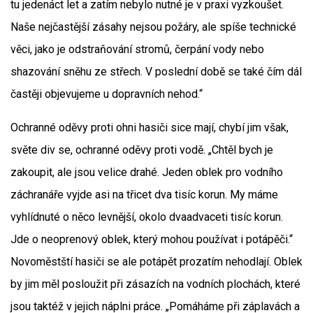
tu jedenáct let a zatím nebylo nutné je v praxi vyzkoušet.
Naše nejčastější zásahy nejsou požáry, ale spíše technické
věci, jako je odstraňování stromů, čerpání vody nebo
shazování sněhu ze střech. V poslední době se také čím dál
častěji objevujeme u dopravních nehod.“
Ochranné oděvy proti ohni hasiči sice mají, chybí jim však,
světe div se, ochranné oděvy proti vodě. „Chtěl bych je
zakoupit, ale jsou velice drahé. Jeden oblek pro vodního
záchranáře vyjde asi na třicet dva tisíc korun. My máme
vyhlídnuté o něco levnější, okolo dvaadvaceti tisíc korun.
Jde o neoprenový oblek, který mohou používat i potápěči.“
Novoměstští hasiči se ale potápět prozatím nehodlají. Oblek
by jim měl posloužit při zásazích na vodních plochách, které
jsou taktéž v jejich náplni práce. „Pomáháme při záplavách a