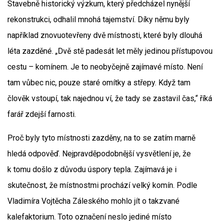
Stavebně historický výzkum, který předcházel nynější
rekonstrukci, odhalil mnohá tajemství. Díky němu byly
například znovuotevřeny dvě místnosti, které byly dlouhá
léta zazděné. „Dvě stě padesát let měly jedinou přístupovou
cestu – komínem. Je to neobyčejně zajímavé místo. Není
tam vůbec nic, pouze staré omítky a střepy. Když tam
člověk vstoupí, tak najednou ví, že tady se zastavil čas,“ říká
farář zdejší farnosti.
Proč byly tyto místnosti zazděny, na to se zatím marně
hledá odpověď. Nejpravděpodobnější vysvětlení je, že
k tomu došlo z důvodu úspory tepla. Zajímavá je i
skutečnost, že místnostmi prochází velký komín. Podle
Vladimíra Vojtěcha Záleského mohlo jít o takzvané
kalefaktorium. Toto označení neslo jediné místo