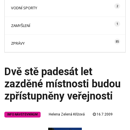
2
VODNÍ SPORTY
1
ZAMYŠLENÍ
85
ZPRÁVY
Dvě stě padesát let
zazděné místnosti budou
zpřístupněny veřejnosti
Helena Zelená Křížová
16.7.2009
INFO NÁVŠTĚVNÍKŮM