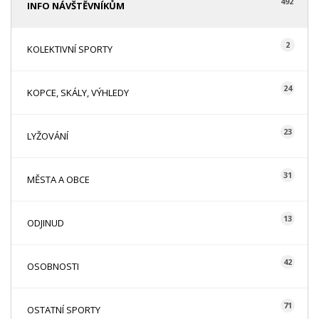
492
INFO NÁVŠTĚVNÍKŮM
2
KOLEKTIVNÍ SPORTY
24
KOPCE, SKÁLY, VÝHLEDY
23
LYŽOVÁNÍ
31
MĚSTA A OBCE
13
ODJINUD
42
OSOBNOSTI
71
OSTATNÍ SPORTY