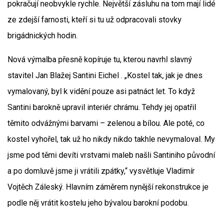
pokračují neobvykle rychle. Největší zásluhu na tom mají lidé
ze zdejší farnosti, kteří si tu už odpracovali stovky
brigádnických hodin.
Nová výmalba přesně kopíruje tu, kterou navrhl slavný
stavitel Jan Blažej Santini Eichel . „Kostel tak, jak je dnes
vymalovaný, byl k vidění pouze asi patnáct let. To když
Santini barokně upravil interiér chrámu. Tehdy jej opatřil
těmito odvážnými barvami – zelenou a bílou. Ale poté, co
kostel vyhořel, tak už ho nikdy nikdo takhle nevymaloval. My
jsme pod těmi devíti vrstvami maleb našli Santiniho původní
a po domluvě jsme ji vrátili zpátky,“ vysvětluje Vladimír
Vojtěch Záleský. Hlavním záměrem nynější rekonstrukce je
podle něj vrátit kostelu jeho bývalou barokní podobu.