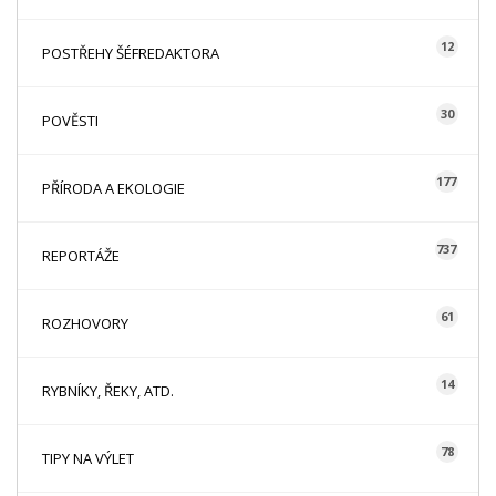
12
POSTŘEHY ŠÉFREDAKTORA
30
POVĚSTI
177
PŘÍRODA A EKOLOGIE
737
REPORTÁŽE
61
ROZHOVORY
14
RYBNÍKY, ŘEKY, ATD.
78
TIPY NA VÝLET