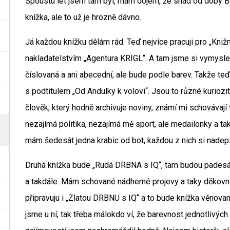
Spoustu let jsem tam byl, mám dojem, že snad od doby Bíl
knížka, ale to už je hrozně dávno.
Já každou knížku dělám rád. Teď nejvíce pracuji pro „Knižn
nakladatelstvím „Agentura KRIGL“. A tam jsme si vymysle
číslovaná a ani abecední, ale bude podle barev. Takže te
s podtitulem „Od Andulky k volovi“. Jsou to různé kuriozitk
člověk, který hodně archivuje noviny, známí mi schovávají
nezajímá politika, nezajímá mě sport, ale medailonky a t
mám šedesát jedna krabic od bot, každou z nich si nadepí
Druhá knížka bude „Rudá DRBNA s IQ“, tam budou padesátá
a takdále. Mám schované nádherné projevy a taky děkovné
připravuju i „Zlatou DRBNU s IQ“ a to bude knížka věnovan
jsme u ní, tak třeba málokdo ví, že barevnost jednotlivých