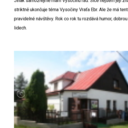
Jinak samozřejmě mám Vysočinu rád. Sice nejsem její znal
striktně ukončuje téma Vysočiny Vraťa Ebr. Ale že má tento
pravidelné návštěvy. Rok co rok tu rozdává humor, dobrou
lidech.