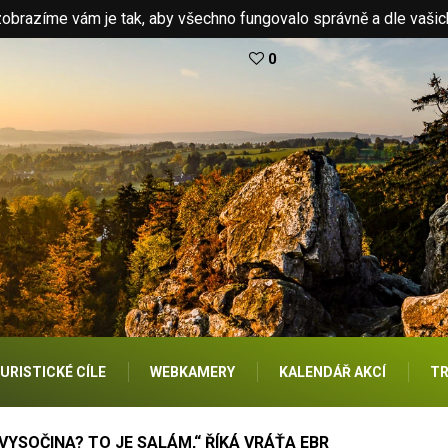
brazíme vám je tak, aby všechno fungovalo správně a dle vašic
0
URISTICKÉ CÍLE
WEBKAMERY
KALENDÁŘ AKCÍ
TR
VYSOČINA? TO JE SALÁM,“ ŘÍKÁ VRÁŤA EBR