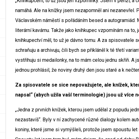
„Knihkupcem, to už jsou jen vzpomínky. Jsem v penzi, a 
namáhá. Ale na knížky jsem nezapomněl ani nezanevřel. 
Václavském náměstí s pořádáním besed a autogramiád. Mi
literární kavárnu. Takže jako knihkupec vzpomínám na to,
knihkupectví měl, to už je dávno tomu. A za spisovatele 
schraňuju a archivuju, čili bych se přikláněl k té třetí var
vystřihuju si medailonky, na to mám celou jednu skříň. A j
jednou prohlásil, že noviny druhý den jsou staré a k nečte
Za spisovatele se sice nepovažujete, ale knížek, které
napsal“ (abych užila vaší terminologie) jsou už více 
„Jedna z prvních knížek, kterou jsem udělal z popudu jed
nezastavíš“. Byly v ní zachycené různé dialogy kolem auto
koniny, které jsme si vymýšleli, protože jsem spoustu le