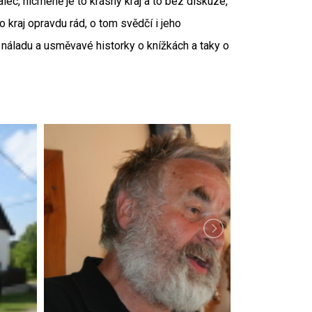
ec, nicméně je to krásný kraj a to bez diskuze,“
 kraj opravdu rád, o tom svědčí i jeho
 náladu a usměvavé historky o knížkách a taky o