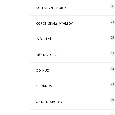
2
KOLEKTIVNÍ SPORTY
24
KOPCE, SKÁLY, VÝHLEDY
23
LYŽOVÁNÍ
31
MĚSTA A OBCE
13
ODJINUD
42
OSOBNOSTI
71
OSTATNÍ SPORTY