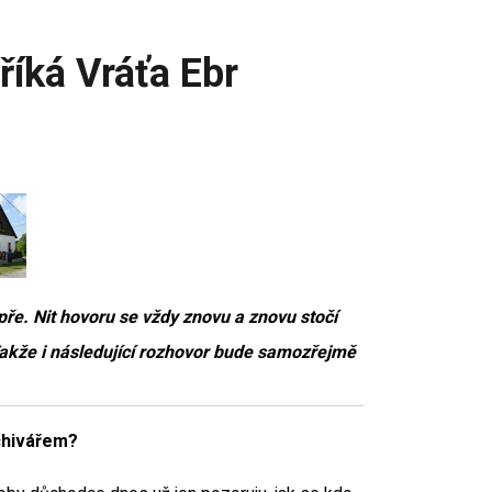
říká Vráťa Ebr
ře. Nit hovoru se vždy znovu a znovu stočí
Takže i následující rozhovor bude samozřejmě
chivářem?