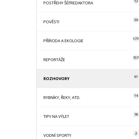
12
POSTŘEHY ŠÉFREDAKTORA
30
POVĚSTI
177
PŘÍRODA A EKOLOGIE
737
REPORTÁŽE
61
ROZHOVORY
14
RYBNÍKY, ŘEKY, ATD.
78
TIPY NA VÝLET
2
VODNÍ SPORTY