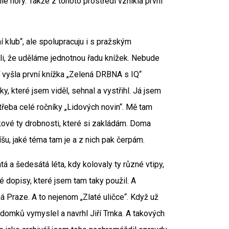
é hory. Takže z tohoto prostředí vznikla první
í klub“, ale spolupracuju i s pražským
li, že uděláme jednotnou řadu knížek. Nebude
ď vyšla první knížka „Zelená DRBNA s IQ“
y, které jsem viděl, sehnal a vystřihl. Já jsem
 třeba celé ročníky „Lidových novin“. Mě tam
akové ty drobnosti, které si zakládám. Doma
šu, jaké téma tam je a z nich pak čerpám.
 a šedesátá léta, kdy kolovaly ty různé vtipy,
 dopisy, které jsem tam taky použil. A
á Praze. A to nejenom „Zlaté uličce“. Když už
 domků vymyslel a navrhl Jiří Trnka. A takových