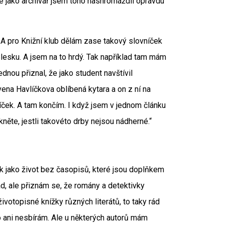
e jako archivář jsem toho nashromáždil opravdu
 A pro Knižní klub dělám zase takový slovníček
 Blesku. A jsem na to hrdý. Tak například tam mám
jednou přiznal, že jako student navštívil
ena Havlíčkova oblíbená kytara a on z ní na
líček. A tam končím. I když jsem v jednom článku
ekněte, jestli takovéto drby nejsou nádherné.“
ak jako život bez časopisů, které jsou doplňkem
d, ale přiznám se, že romány a detektivky
ivotopisné knížky různých literátů, to taky rád
o ani nesbírám. Ale u některých autorů mám