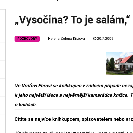
„Vysočina? To je salám,“ 
Helena Zelená Křížová
20.7.2009
ROZHOVORY
Ve Vráťovi Ebrovi se knihkupec v žádném případě nezap
k jeho největší lásce a nejvěrnější kamarádce knížce. 
o knihách.
Cítíte se nejvíce knihkupcem, spisovatelem nebo ar