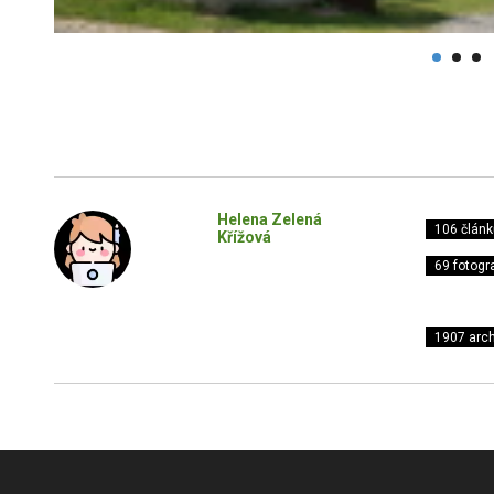
Helena Zelená
106 článk
Křížová
69 fotogra
1907 arch