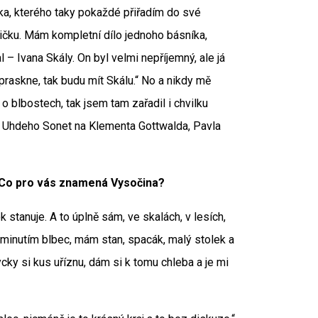
čka, kterého taky pokaždé přiřadím do své
ičku. Mám kompletní dílo jednoho básníka,
 – Ivana Skály. On byl velmi nepříjemný, ale já
 praskne, tak budu mít Skálu.“ No a nikdy mě
 o blbostech, tak jsem tam zařadil i chvilku
i Uhdeho Sonet na Klementa Gottwalda, Pavla
. Co pro vás znamená Vysočina?
 stanuje. A to úplně sám, ve skalách, v lesích,
ominutím blbec, mám stan, spacák, malý stolek a
ky si kus uříznu, dám si k tomu chleba a je mi