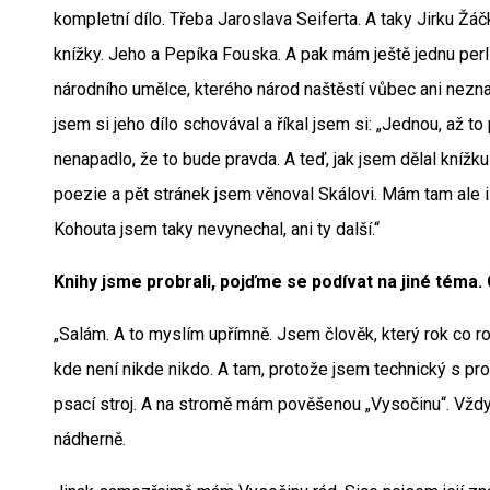
kompletní dílo. Třeba Jaroslava Seiferta. A taky Jirku Žá
knížky. Jeho a Pepíka Fouska. A pak mám ještě jednu perl
národního umělce, kterého národ naštěstí vůbec ani neznal
jsem si jeho dílo schovával a říkal jsem si: „Jednou, až to
nenapadlo, že to bude pravda. A teď, jak jsem dělal knížku
poezie a pět stránek jsem věnoval Skálovi. Mám tam ale 
Kohouta jsem taky nevynechal, ani ty další.“
Knihy jsme probrali, pojďme se podívat na jiné téma
„Salám. A to myslím upřímně. Jsem člověk, který rok co rok
kde není nikde nikdo. A tam, protože jsem technický s pr
psací stroj. A na stromě mám pověšenou „Vysočinu“. Vždyc
nádherně.