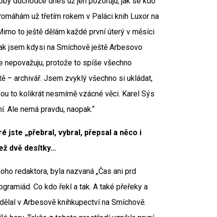
coby důchodce dnes už jen pozoruju, jak se kdo
Pomáhám už třetím rokem v Paláci knih Luxor na
mo to ještě dělám každé první úterý v měsíci
 jak jsem kdysi na Smíchově ještě Arbesovo
se nepovažuju, protože to spíše všechno
iantě – archivář. Jsem zvyklý všechno si ukládat,
sou to kolikrát nesmírně vzácné věci. Karel Sýs
ní. Ale nemá pravdu, naopak.“
 jste „přebral, vybral, přepsal a něco i
než dvě desítky…
noho redaktora, byla nazvaná „Čas ani prd
gramiád. Co kdo řekl a tak. A také přeřeky a
t dělal v Arbesově knihkupectví na Smíchově.