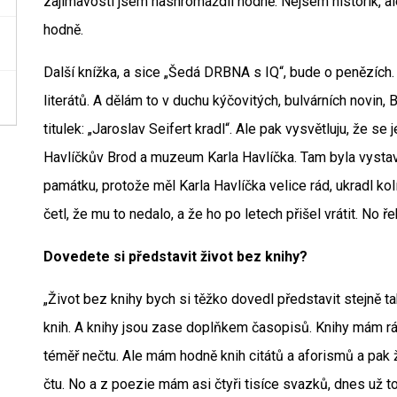
zajímavostí jsem nashromáždil hodně. Nejsem historik, al
hodně.
Další knížka, a sice „Šedá DRBNA s IQ“, bude o penězích.
literátů. A dělám to v duchu kýčovitých, bulvárních novin,
titulek: „Jaroslav Seifert kradl“. Ale pak vysvětluju, že se 
Havlíčkův Brod a muzeum Karla Havlíčka. Tam byla vystav
památku, protože měl Karla Havlíčka velice rád, ukradl ko
četl, že mu to nedalo, a že ho po letech přišel vrátit. No ř
Dovedete si představit život bez knihy?
„Život bez knihy bych si těžko dovedl představit stejně t
knih. A knihy jsou zase doplňkem časopisů. Knihy mám rá
téměř nečtu. Ale mám hodně knih citátů a aforismů a pak ž
čtu. No a z poezie mám asi čtyři tisíce svazků, dnes už t