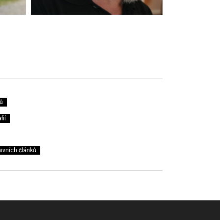
ů
fií
ivních článků