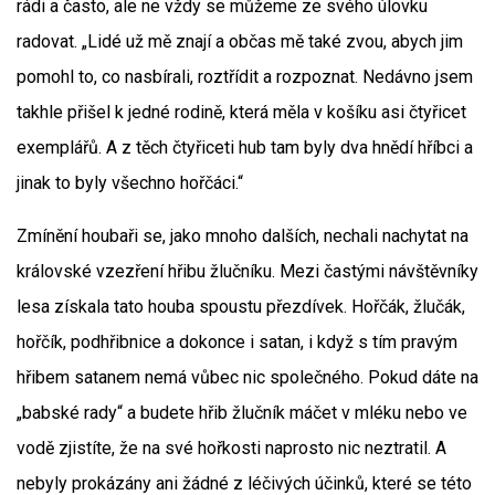
rádi a často, ale ne vždy se můžeme ze svého úlovku
radovat. „Lidé už mě znají a občas mě také zvou, abych jim
pomohl to, co nasbírali, roztřídit a rozpoznat. Nedávno jsem
takhle přišel k jedné rodině, která měla v košíku asi čtyřicet
exemplářů. A z těch čtyřiceti hub tam byly dva hnědí hříbci a
jinak to byly všechno hořčáci.“
Zmínění houbaři se, jako mnoho dalších, nechali nachytat na
královské vzezření hřibu žlučníku. Mezi častými návštěvníky
lesa získala tato houba spoustu přezdívek. Hořčák, žlučák,
hořčík, podhřibnice a dokonce i satan, i když s tím pravým
hřibem satanem nemá vůbec nic společného. Pokud dáte na
„babské rady“ a budete hřib žlučník máčet v mléku nebo ve
vodě zjistíte, že na své hořkosti naprosto nic neztratil. A
nebyly prokázány ani žádné z léčivých účinků, které se této