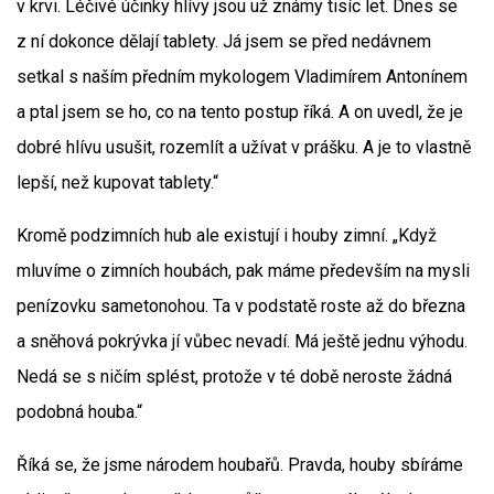
v krvi. Léčivé účinky hlívy jsou už známy tisíc let. Dnes se
z ní dokonce dělají tablety. Já jsem se před nedávnem
setkal s naším předním mykologem Vladimírem Antonínem
a ptal jsem se ho, co na tento postup říká. A on uvedl, že je
dobré hlívu usušit, rozemlít a užívat v prášku. A je to vlastně
lepší, než kupovat tablety.“
Kromě podzimních hub ale existují i houby zimní. „Když
mluvíme o zimních houbách, pak máme především na mysli
penízovku sametonohou. Ta v podstatě roste až do března
a sněhová pokrývka jí vůbec nevadí. Má ještě jednu výhodu.
Nedá se s ničím splést, protože v té době neroste žádná
podobná houba.“
Říká se, že jsme národem houbařů. Pravda, houby sbíráme