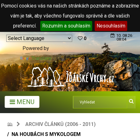
Pomocí cookies vás na našich stránkách poznáme a zobrazíme
vám je tak, aby všechno fungovalo správně a dle vašich
preferencí.
Rozumím a souhlasím
Nesouhlasím
10. 08.26
0
08:04
Powered by
Translate
MENU
ARCHIV ČLÁNKŮ (2006 - 2011)
NA HOUBÁCH S MYKOLOGEM