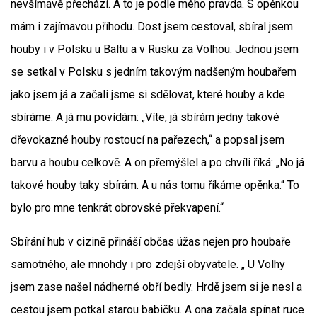
nevšímavě přechází. A to je podle mého pravda. S opěnkou
mám i zajímavou příhodu. Dost jsem cestoval, sbíral jsem
houby i v Polsku u Baltu a v Rusku za Volhou. Jednou jsem
se setkal v Polsku s jedním takovým nadšeným houbařem
jako jsem já a začali jsme si sdělovat, které houby a kde
sbíráme. A já mu povídám: „Víte, já sbírám jedny takové
dřevokazné houby rostoucí na pařezech,“ a popsal jsem
barvu a houbu celkově. A on přemýšlel a po chvíli říká: „No já
takové houby taky sbírám. A u nás tomu říkáme opěnka.“ To
bylo pro mne tenkrát obrovské překvapení.“
Sbírání hub v cizině přináší občas úžas nejen pro houbaře
samotného, ale mnohdy i pro zdejší obyvatele. „ U Volhy
jsem zase našel nádherné obří bedly. Hrdě jsem si je nesl a
cestou jsem potkal starou babičku. A ona začala spínat ruce