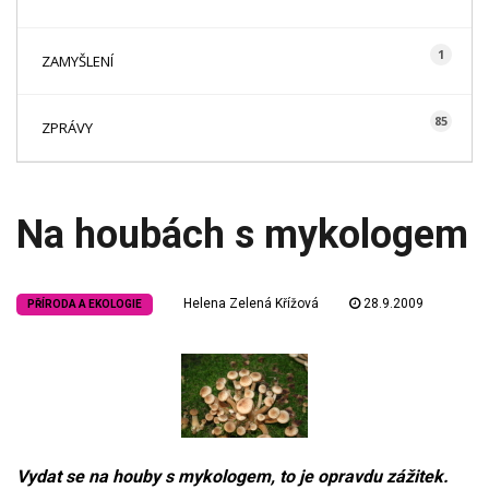
1
ZAMYŠLENÍ
85
ZPRÁVY
Na houbách s mykologem
Helena Zelená Křížová
28.9.2009
PŘÍRODA A EKOLOGIE
Vydat se na houby s mykologem, to je opravdu zážitek.