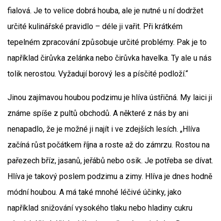
fialová. Je to velice dobrá houba, ale je nutné u ní dodržet
určité kulinářské pravidlo – déle ji vařit. Při krátkém
tepelném zpracování způsobuje určité problémy. Pak je to
například čirůvka zelánka nebo čirůvka havelka. Ty ale u nás
tolik nerostou. Vyžadují borový les a písčité podloží.“
Jinou zajímavou houbou podzimu je hlíva ústřičná. My laici ji
známe spíše z pultů obchodů. A některé z nás by ani
nenapadlo, že je možné ji najít i ve zdejších lesích. „Hlíva
začíná růst počátkem října a roste až do zámrzu. Rostou na
pařezech bříz, jasanů, jeřábů nebo osik. Je potřeba se dívat.
Hlíva je takový poslem podzimu a zimy. Hlíva je dnes hodně
módní houbou. A má také mnohé léčivé účinky, jako
například snižování vysokého tlaku nebo hladiny cukru