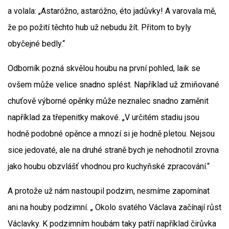
a volala: „Astaróžno, astaróžno, éto jadůvky! A varovala mě,
že po požití těchto hub už nebudu žít. Přitom to byly
obyčejné bedly.“
Odborník pozná skvělou houbu na první pohled, laik se
ovšem může velice snadno splést. Například už zmiňované
chuťově výborné opěnky může neznalec snadno zaměnit
například za třepenitky makové. „V určitém stadiu jsou
hodně podobné opěnce a mnozí si je hodně pletou. Nejsou
sice jedovaté, ale na druhé straně bych je nehodnotil zrovna
jako houbu obzvlášť vhodnou pro kuchyňské zpracování.“
A protože už nám nastoupil podzim, nesmíme zapomínat
ani na houby podzimní. „ Okolo svatého Václava začínají růst
Václavky. K podzimním houbám taky patří například čirůvka