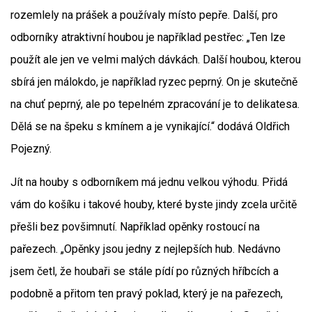
rozemlely na prášek a používaly místo pepře. Další, pro
odborníky atraktivní houbou je například pestřec: „Ten lze
použít ale jen ve velmi malých dávkách. Další houbou, kterou
sbírá jen málokdo, je například ryzec peprný. On je skutečně
na chuť peprný, ale po tepelném zpracování je to delikatesa.
Dělá se na špeku s kmínem a je vynikající.“ dodává Oldřich
Pojezný.
Jít na houby s odborníkem má jednu velkou výhodu. Přidá
vám do košíku i takové houby, které byste jindy zcela určitě
přešli bez povšimnutí. Například opěnky rostoucí na
pařezech. „Opěnky jsou jedny z nejlepších hub. Nedávno
jsem četl, že houbaři se stále pídí po různých hříbcích a
podobně a přitom ten pravý poklad, který je na pařezech,