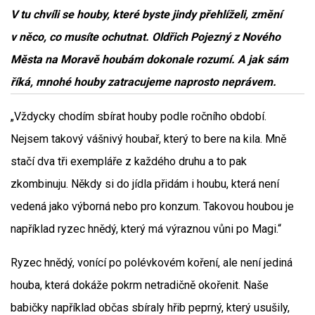
V tu chvíli se houby, které byste jindy přehlíželi, změní
v něco, co musíte ochutnat. Oldřich Pojezný z Nového
Města na Moravě houbám dokonale rozumí. A jak sám
říká, mnohé houby zatracujeme naprosto neprávem.
„Vždycky chodím sbírat houby podle ročního období.
Nejsem takový vášnivý houbař, který to bere na kila. Mně
stačí dva tři exempláře z každého druhu a to pak
zkombinuju. Někdy si do jídla přidám i houbu, která není
vedená jako výborná nebo pro konzum. Takovou houbou je
například ryzec hnědý, který má výraznou vůni po Magi.“
Ryzec hnědý, vonící po polévkovém koření, ale není jediná
houba, která dokáže pokrm netradičně okořenit. Naše
babičky například občas sbíraly hřib peprný, který usušily,