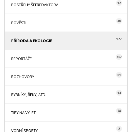
12
POSTŘEHY ŠÉFREDAKTORA
30
POVĚSTI
177
PŘÍRODA A EKOLOGIE
737
REPORTÁŽE
61
ROZHOVORY
14
RYBNÍKY, ŘEKY, ATD.
78
TIPY NA VÝLET
2
VODNÍ SPORTY