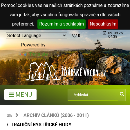
Pomocí cookies vás na našich stránkách poznáme a zobrazíme
vám je tak, aby všechno fungovalo správně a dle vašich
preferencí.
Rozumím a souhlasím
Nesouhlasím
09. 08.26
0
04:38
Powered by
Translate
MENU
ARCHIV ČLÁNKŮ (2006 - 2011)
TRADIČNÍ BYSTŘICKÉ HODY