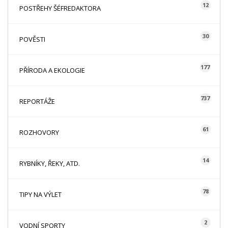
12
POSTŘEHY ŠÉFREDAKTORA
30
POVĚSTI
177
PŘÍRODA A EKOLOGIE
737
REPORTÁŽE
61
ROZHOVORY
14
RYBNÍKY, ŘEKY, ATD.
78
TIPY NA VÝLET
2
VODNÍ SPORTY