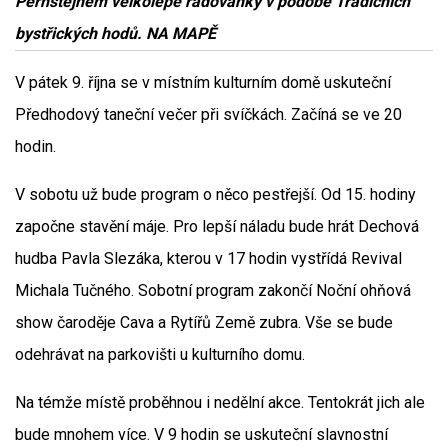
Pernštejnem velkolepé radovánky v podobě Tradičních
bystřických hodů. NA MAPĚ
V pátek 9. října se v místním kulturním domě uskuteční
Předhodový taneční večer při svíčkách. Začíná se ve 20
hodin.
V sobotu už bude program o něco pestřejší. Od 15. hodiny
započne stavění máje. Pro lepší náladu bude hrát Dechová
hudba Pavla Slezáka, kterou v 17 hodin vystřídá Revival
Michala Tučného. Sobotní program zakončí Noční ohňová
show čaroděje Cava a Rytířů Země zubra. Vše se bude
odehrávat na parkovišti u kulturního domu.
Na témže místě proběhnou i nedělní akce. Tentokrát jich ale
bude mnohem více. V 9 hodin se uskuteční slavnostní