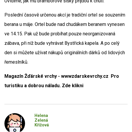
Uvidíme, jak mu bramborové šišky přijdou k chuti.
Poslední časově určenou akcí je tradiční ortel se souzením
berana u máje. Ortel bude nad chudákem beranem vynesen
ve 14.15. Pak už bude probíhat pouze neorganizovaná
zábava, při níž bude vyhrávat Bystřická kapela. A po celý
den si můžete užívat nákupů originálních dárků od lidových
řemeslníků.
Magazín Žďárské vrchy - wwwzdarskevrchy.cz Pro
turistiku a dobrou náladu. Zde klikni
Helena
Zelená
Křížová