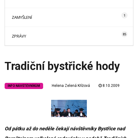
1
ZAMYŠLENÍ
85
ZPRÁVY
Tradiční bystřické hody
Helena Zelená Křížová
8.10.2009
INFO NÁVŠTĚVNÍKŮM
Od pátku až do neděle čekají návštěvníky Bystřice nad