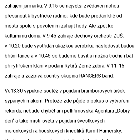
zahájení jarmarku. V 9.15 se největší zvědavci mohou
přesunout k bystřické radnici, kde bude předán klíč od
města spolu s povolením zahájit hody. Ale zpět ke
kulturnímu domu. V 9.45 zahraje dechový orchestr ZUŠ,
v 10.20 bude vystřídán ukázkou aerobiku, následovat budou
břišní tance a v 10.45 se budeme bavit a možná trochu i bát
při rytířském klání v podání Rytířů Země zubra. V 11. 15
zahraje a zazpívá country skupina RANGERS band.
Ve13.30 vypukne soutěž v pojídání bramborových šišek
sypaných mákem. Protože zde půjde o pokus o vytvoření
rekordu, nebude chybět ani pelhřimovská Agentura „Dobrý
den“ a také mistr světa v pojídání švestkových,
meruňkových a houskových knedlíků Kamil Hamerský.