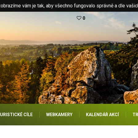
brazíme vám je tak, aby všechno fungovalo správně a dle vašic
0
URISTICKÉ CÍLE
WEBKAMERY
KALENDÁŘ AKCÍ
TR