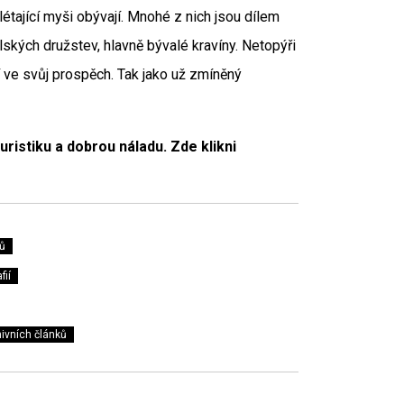
létající myši obývají. Mnohé z nich jsou dílem
lských družstev, hlavně bývalé kravíny. Netopýři
í ve svůj prospěch. Tak jako už zmíněný
istiku a dobrou náladu. Zde klikni
ů
fií
ivních článků