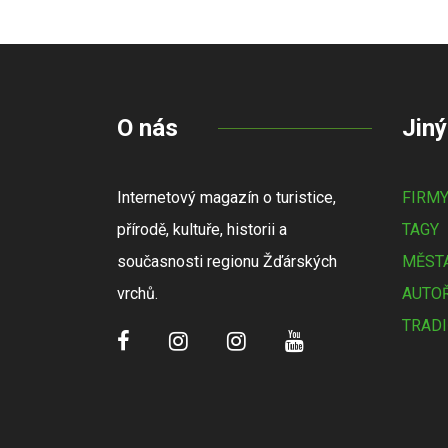
O nás
Jiný
Internetový magazín o turistice,
FIRM
přírodě, kultuře, historii a
TAGY
současnosti regionu Žďárských
MĚSTA
vrchů.
AUTOŘ
TRADI