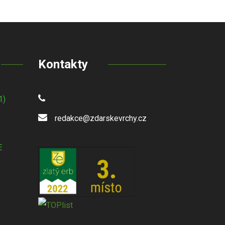
Kontakty
1)
redakce@zdarskevrchy.cz
E