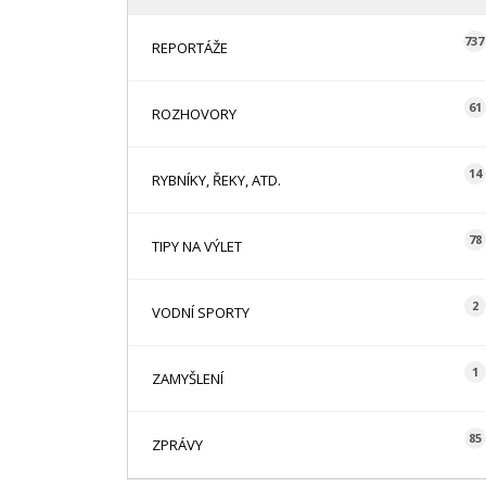
737
REPORTÁŽE
61
ROZHOVORY
14
RYBNÍKY, ŘEKY, ATD.
78
TIPY NA VÝLET
2
VODNÍ SPORTY
1
ZAMYŠLENÍ
85
ZPRÁVY