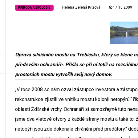
Helena Zelená Křížová
17.10.2009
PŘÍRODA A EKOLOGIE
Oprava silničního mostu na Třebíčsku, který se klene 
především ochranáře. Přišlo se při ní totiž na rozsáhlou 
prostorách mostu vytvořili svůj nový domov.
„V roce 2008 se nám ozval zástupce investora a zástupce
rekonstrukce zjistili ve vnitřku mostu kolonii netopýrů,“ 
oblasti Žďárské vrchy. Ochranáři si samozřejmě tuto nenadál
jsme dva vletové otvory z každé strany mostu a také to, že
netopýři jsou zde dokonale chráněni před predátory,“ dodá