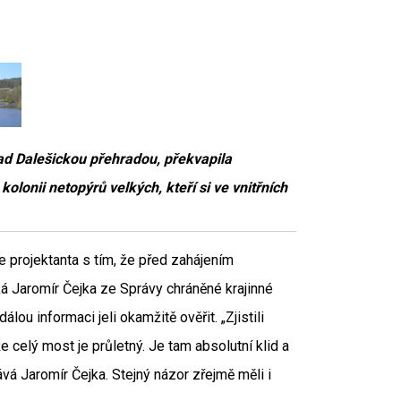
nad Dalešickou přehradou, překvapila
kolonii netopýrů velkých, kteří si ve vnitřních
 projektanta s tím, že před zahájením
říká Jaromír Čejka ze Správy chráněné krajinné
ou informaci jeli okamžitě ověřit. „Zjistili
 celý most je průletný. Je tam absolutní klid a
vá Jaromír Čejka. Stejný názor zřejmě měli i