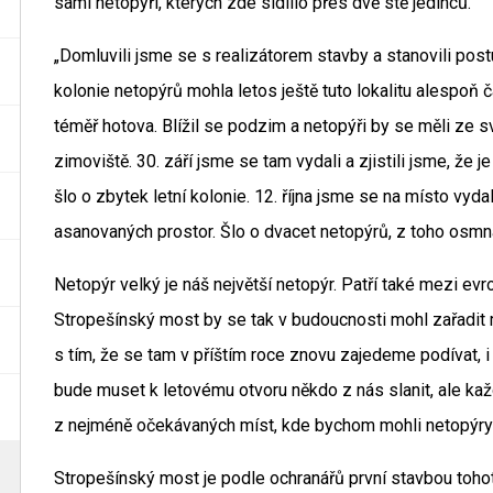
sami netopýři, kterých zde sídlilo přes dvě stě jedinců.
„Domluvili jsme se s realizátorem stavby a stanovili postu
kolonie netopýrů mohla letos ještě tuto lokalitu alespoň 
téměř hotova. Blížil se podzim a netopýři by se měli ze 
zimoviště. 30. září jsme se tam vydali a zjistili jsme, že
šlo o zbytek letní kolonie. 12. října jsme se na místo vyda
asanovaných prostor. Šlo o dvacet netopýrů, z toho osmn
Netopýr velký je náš největší netopýr. Patří také mezi e
Stropešínský most by se tak v budoucnosti mohl zařadit
s tím, že se tam v příštím roce znovu zajedeme podívat, 
bude muset k letovému otvoru někdo z nás slanit, ale kaž
z nejméně očekávaných míst, kde bychom mohli netopýry 
Stropešínský most je podle ochranářů první stavbou tohoto