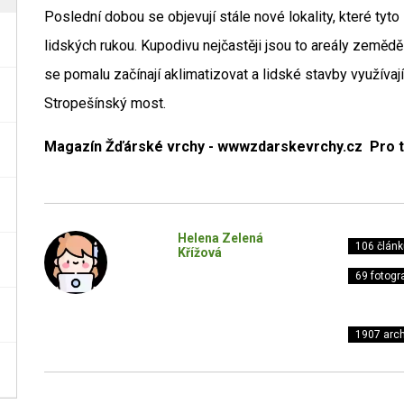
Poslední dobou se objevují stále nové lokality, které tyto 
lidských rukou. Kupodivu nejčastěji jsou to areály zemědě
se pomalu začínají aklimatizovat a lidské stavby využívaj
Stropešínský most.
Magazín Žďárské vrchy - wwwzdarskevrchy.cz Pro tur
Helena Zelená
106 článk
Křížová
69 fotogra
1907 arch