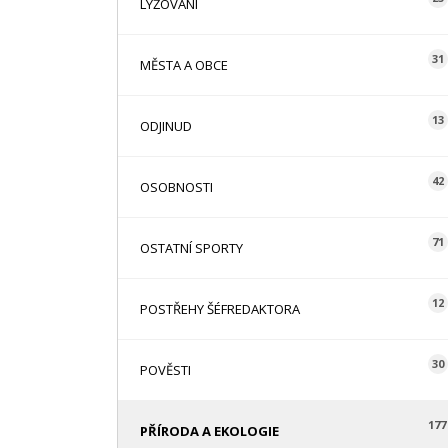
LYŽOVÁNÍ
31
MĚSTA A OBCE
13
ODJINUD
42
OSOBNOSTI
71
OSTATNÍ SPORTY
12
POSTŘEHY ŠÉFREDAKTORA
30
POVĚSTI
177
PŘÍRODA A EKOLOGIE