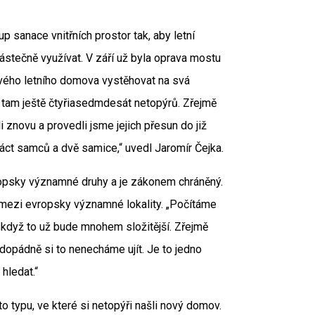
p sanace vnitřních prostor tak, aby letní
částečně využívat. V září už byla oprava mostu
svého letního domova vystěhovat na svá
 je tam ještě čtyřiasedmdesát netopýrů. Zřejmě
li znovu a provedli jsme jejich přesun do již
áct samců a dvě samice,“ uvedl Jaromír Čejka.
vropsky významné druhy a je zákonem chráněný.
 mezi evropsky významné lokality. „Počítáme
i když to už bude mnohem složitější. Zřejmě
dopádně si to nenecháme ujít. Je to jedno
hledat.“
 typu, ve které si netopýři našli nový domov.