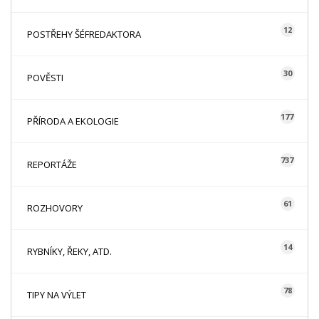
12
POSTŘEHY ŠÉFREDAKTORA
30
POVĚSTI
177
PŘÍRODA A EKOLOGIE
737
REPORTÁŽE
61
ROZHOVORY
14
RYBNÍKY, ŘEKY, ATD.
78
TIPY NA VÝLET