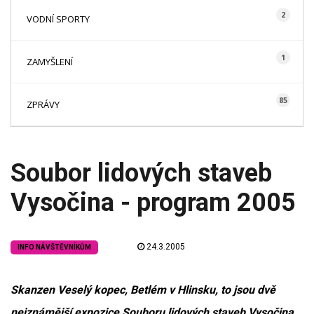
2
VODNÍ SPORTY
1
ZAMYŠLENÍ
85
ZPRÁVY
Soubor lidových staveb
Vysočina - program 2005
24.3.2005
INFO NÁVŠTĚVNÍKŮM
Skanzen Veselý kopec, Betlém v Hlinsku, to jsou dvě
nejznámější expozice Souboru lidových staveb Vysočina,