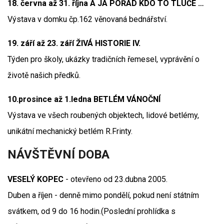
18. června až 31. října A JÁ POŘÁD KDO TO TLUČE …
Výstava v domku čp.162 věnovaná bednářství.
19. září až 23. září ŽIVÁ HISTORIE IV.
Týden pro školy, ukázky tradičních řemesel, vyprávění o
životě našich předků.
10.prosince až 1.ledna BETLÉM VÁNOČNÍ
Výstava ve všech roubených objektech, lidové betlémy,
unikátní mechanický betlém R.Frinty.
NÁVŠTĚVNÍ DOBA
VESELÝ KOPEC
- otevřeno od 23.dubna 2005.
Duben a říjen - denně mimo pondělí, pokud není státním
svátkem, od 9 do 16 hodin.(Poslední prohlídka s