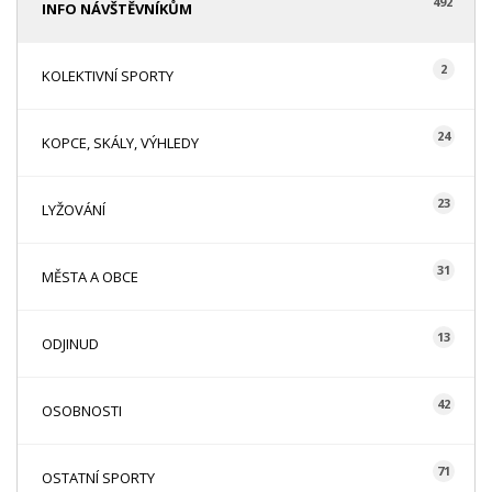
492
INFO NÁVŠTĚVNÍKŮM
2
KOLEKTIVNÍ SPORTY
24
KOPCE, SKÁLY, VÝHLEDY
23
LYŽOVÁNÍ
31
MĚSTA A OBCE
13
ODJINUD
42
OSOBNOSTI
71
OSTATNÍ SPORTY