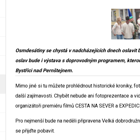
Osmdesátiny se chystá v nadcházejících dnech oslavit b
oslav bude i výstava s doprovodným programem, kterou
Bystřici nad Pernštejnem.
Mimo jiné si tu můžete prohlédnout historické kroniky, fo
další zajímavosti. Chybět nebude ani fotoprezentace a v
organizátoři premiéru filmů CESTA NA SEVER a EXPED
Pro nejmenší bude na neděli připravena Velká dobrodružná
se přijďte pobavit.