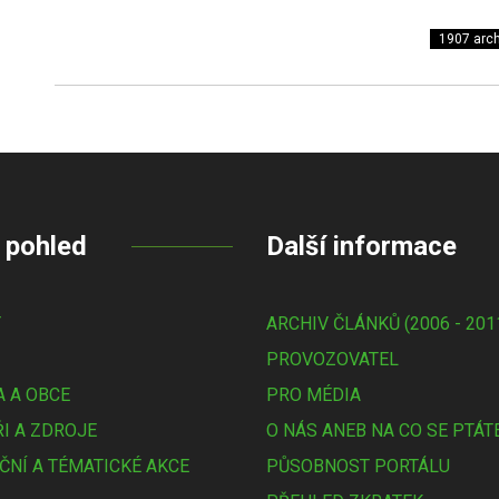
1907 arch
 pohled
Další informace
Y
ARCHIV ČLÁNKŮ (2006 - 201
PROVOZOVATEL
 A OBCE
PRO MÉDIA
I A ZDROJE
O NÁS ANEB NA CO SE PTÁT
ČNÍ A TÉMATICKÉ AKCE
PŮSOBNOST PORTÁLU