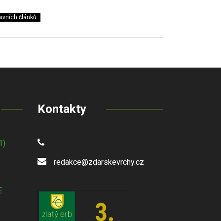
ivních článků
Kontakty
1)
redakce@zdarskevrchy.cz
E