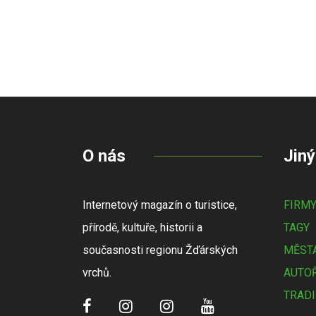
O nás
Jiný
Internetový magazín o turistice,
FIRM
přírodě, kultuře, historii a
TAGY
současnosti regionu Žďárských
MĚSTA
vrchů.
AUTOŘ
TRADI