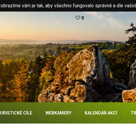
brazíme vám je tak, aby všechno fungovalo správně a dle vašic
0
URISTICKÉ CÍLE
WEBKAMERY
KALENDÁŘ AKCÍ
TR