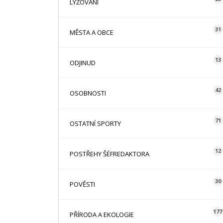
LYŽOVÁNÍ
31
MĚSTA A OBCE
13
ODJINUD
42
OSOBNOSTI
71
OSTATNÍ SPORTY
12
POSTŘEHY ŠÉFREDAKTORA
30
POVĚSTI
177
PŘÍRODA A EKOLOGIE