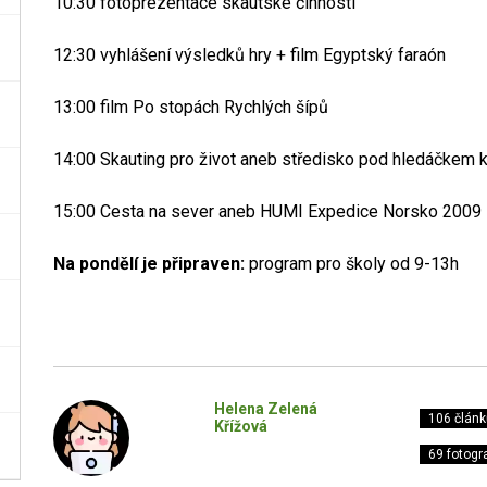
10:30 fotoprezentace skautské činnosti
12:30 vyhlášení výsledků hry + film Egyptský faraón
13:00 film Po stopách Rychlých šípů
14:00 Skauting pro život aneb středisko pod hledáčkem 
15:00 Cesta na sever aneb HUMI Expedice Norsko 2009
Na pondělí je připraven:
program pro školy od 9-13h
Helena Zelená
106 článk
Křížová
69 fotogra