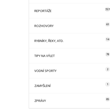
737
REPORTÁŽE
61
ROZHOVORY
14
RYBNÍKY, ŘEKY, ATD.
78
TIPY NA VÝLET
2
VODNÍ SPORTY
1
ZAMYŠLENÍ
85
ZPRÁVY