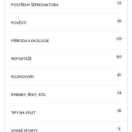
12
POSTŘEHY ŠÉFREDAKTORA
30
POVĚSTI
177
PŘÍRODA A EKOLOGIE
737
REPORTÁŽE
61
ROZHOVORY
14
RYBNÍKY, ŘEKY, ATD.
78
TIPY NA VÝLET
2
VODNÍ SPORTY