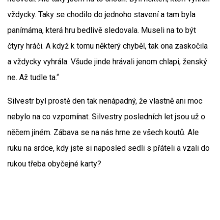
vždycky. Taky se chodilo do jednoho stavení a tam byla
panímáma, která hru bedlivě sledovala. Museli na to být
čtyry hráči. A když k tomu některý chyběl, tak ona zaskočila
a vždycky vyhrála. Všude jinde hrávali jenom chlapi, ženský
ne. Až tudle ta.“
Silvestr byl prostě den tak nenápadný, že vlastně ani moc
nebylo na co vzpomínat. Silvestry posledních let jsou už o
něčem jiném. Zábava se na nás hrne ze všech koutů. Ale
ruku na srdce, kdy jste si naposled sedli s přáteli a vzali do
rukou třeba obyčejné karty?