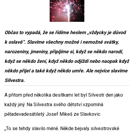
Občas to vypadá, že se řídíme heslem „vždycky je důvod
k oslavě“. Slavíme všechny možné i nemožné svátky,
narozeniny, jmeniny, připíjíme si, když se někdo narodí,
když se někdo žení, když někdo odjíždí nebo naopak když
někdo přijel a také když někdo umře. Ale nejvíce slavíme
Silvestra.
A přitom před několika desítkami let byl Silvestr den jako
každý jiný. Na Silvestra svého dětství vzpomíná
pětadevadesátiletý Josef Mikeš ze Slavkovic.
„To se tehdy slavilo méně. Někde bejvaly silvestrovské