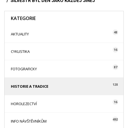
SILVESTR BYL DEN JAKO KAŽDEJ JINEJ
KATEGORIE
48
AKTUALITY
16
CYKLISTIKA
87
FOTOGRAFICKY
128
HISTORIE A TRADICE
16
HOROLEZECTVÍ
492
INFO NÁVŠTĚVNÍKŮM