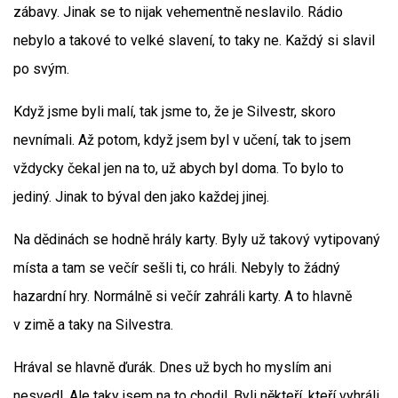
zábavy. Jinak se to nijak vehementně neslavilo. Rádio
nebylo a takové to velké slavení, to taky ne. Každý si slavil
po svým.
Když jsme byli malí, tak jsme to, že je Silvestr, skoro
nevnímali. Až potom, když jsem byl v učení, tak to jsem
vždycky čekal jen na to, už abych byl doma. To bylo to
jediný. Jinak to býval den jako každej jinej.
Na dědinách se hodně hrály karty. Byly už takový vytipovaný
místa a tam se večír sešli ti, co hráli. Nebyly to žádný
hazardní hry. Normálně si večír zahráli karty. A to hlavně
v zimě a taky na Silvestra.
Hrával se hlavně ďurák. Dnes už bych ho myslím ani
nesvedl. Ale taky jsem na to chodil. Byli někteří, kteří vyhráli