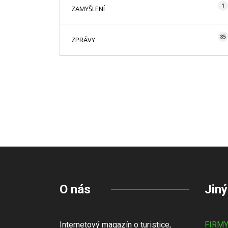
1
ZAMYŠLENÍ
85
ZPRÁVY
O nás
Jiný
Internetový magazín o turistice,
FIRM