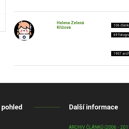
Helena Zelená
106 článk
Křížová
69 fotogra
1907 arch
 pohled
Další informace
Y
ARCHIV ČLÁNKŮ (2006 - 201