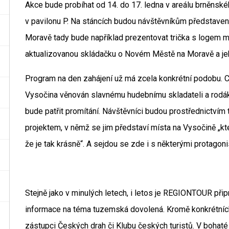
Akce bude probíhat od 14. do 17. ledna v areálu brněnské
v pavilonu P. Na stáncích budou návštěvníkům představen
Moravě tady bude například prezentovat trička s logem mě
aktualizovanou skládačku o Novém Městě na Moravě a jeho
Program na den zahájení už má zcela konkrétní podobu. Ce
Vysočina věnován slavnému hudebnímu skladateli a rodá
bude patřit promítání. Návštěvníci budou prostřednictvím
projektem, v němž se jim představí místa na Vysočině „kte
že je tak krásně“. A sejdou se zde i s některými protagon
Stejně jako v minulých letech, i letos je REGIONTOUR při
informace na téma tuzemská dovolená. Kromě konkrétních 
zástupci Českých drah či Klubu českých turistů. V bohaté