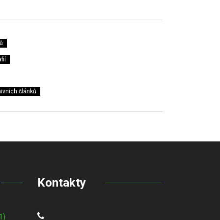
ů
fií
ivních článků
Kontakty
1)