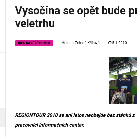
Vysočina se opět bude p
veletrhu
Helena Zelená Křížová
5.1.2010
INFO NÁVŠTĚVNÍKŮM
REGIONTOUR 2010 se ani letos neobejde bez stánků z V
pracovníci informačních center.