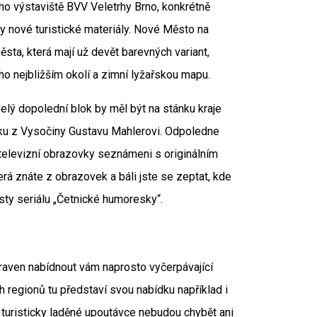
ho výstaviště BVV Veletrhy Brno, konkrétně
y nové turistické materiály. Nové Město na
sta, která mají už devět barevných variant,
 nejbližším okolí a zimní lyžařskou mapu.
lý dopolední blok by měl být na stánku kraje
ku z Vysočiny Gustavu Mahlerovi. Odpoledne
 televizní obrazovky seznámeni s originálním
rá znáte z obrazovek a báli jste se zeptat, kde
isty seriálu „Četnické humoresky“.
praven nabídnout vám naprosto vyčerpávající
regionů tu představí svou nabídku například i
 turisticky laděné upoutávce nebudou chybět ani