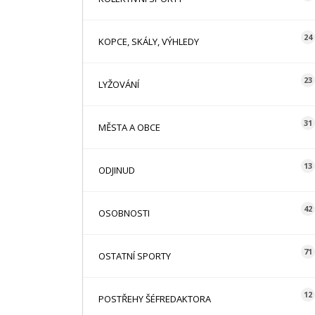
24
KOPCE, SKÁLY, VÝHLEDY
23
LYŽOVÁNÍ
31
MĚSTA A OBCE
13
ODJINUD
42
OSOBNOSTI
71
OSTATNÍ SPORTY
12
POSTŘEHY ŠÉFREDAKTORA