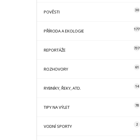
30
POVĚSTI
177
PŘÍRODA A EKOLOGIE
737
REPORTÁŽE
61
ROZHOVORY
14
RYBNÍKY, ŘEKY, ATD.
78
TIPY NA VÝLET
2
VODNÍ SPORTY