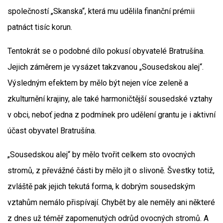
společností „Skanska“, která mu udělila finanční prémii
patnáct tisíc korun.
Tentokrát se o podobné dílo pokusí obyvatelé Bratrušína.
Jejich záměrem je vysázet takzvanou „Sousedskou alej“.
Výsledným efektem by mělo být nejen více zeleně a
zkulturnění krajiny, ale také harmoničtější sousedské vztahy
v obci, neboť jedna z podmínek pro udělení grantu je i aktivní
účast obyvatel Bratrušína.
„Sousedskou alej“ by mělo tvořit celkem sto ovocných
stromů, z převážné části by mělo jít o slivoně. Švestky totiž,
zvláště pak jejich tekutá forma, k dobrým sousedským
vztahům nemálo přispívají. Chybět by ale neměly ani některé
z dnes už téměř zapomenutých odrůd ovocných stromů. A