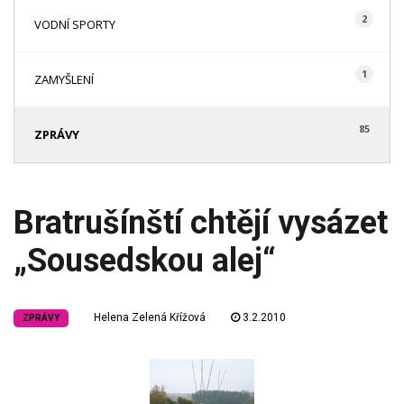
2
VODNÍ SPORTY
1
ZAMYŠLENÍ
85
ZPRÁVY
Bratrušínští chtějí vysázet
„Sousedskou alej“
Helena Zelená Křížová
3.2.2010
ZPRÁVY