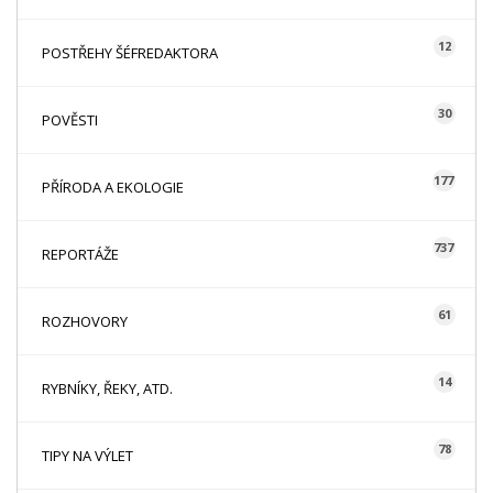
12
POSTŘEHY ŠÉFREDAKTORA
30
POVĚSTI
177
PŘÍRODA A EKOLOGIE
737
REPORTÁŽE
61
ROZHOVORY
14
RYBNÍKY, ŘEKY, ATD.
78
TIPY NA VÝLET