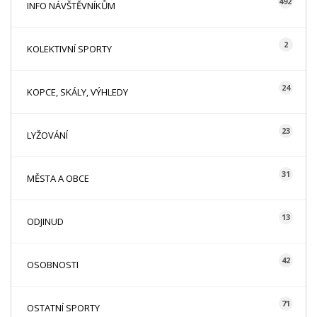
492
INFO NÁVŠTĚVNÍKŮM
2
KOLEKTIVNÍ SPORTY
24
KOPCE, SKÁLY, VÝHLEDY
23
LYŽOVÁNÍ
31
MĚSTA A OBCE
13
ODJINUD
42
OSOBNOSTI
71
OSTATNÍ SPORTY