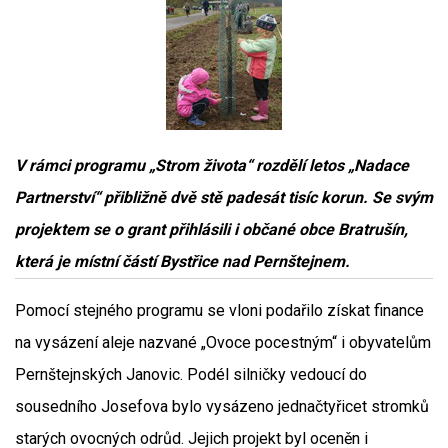
V rámci programu „Strom života“ rozdělí letos „Nadace
Partnerství“ přibližně dvě stě padesát tisíc korun. Se svým
projektem se o grant přihlásili i občané obce Bratrušín,
která je místní částí Bystřice nad Pernštejnem.
Pomocí stejného programu se vloni podařilo získat finance
na vysázení aleje nazvané „Ovoce pocestným“ i obyvatelům
Pernštejnských Janovic. Podél silničky vedoucí do
sousedního Josefova bylo vysázeno jednačtyřicet stromků
starých ovocných odrůd. Jejich projekt byl oceněn i