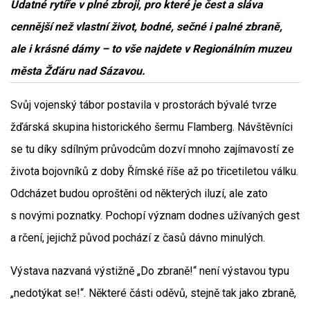
Udatné rytíře v plné zbroji, pro které je čest a sláva
cennější než vlastní život, bodné, sečné i palné zbraně,
ale i krásné dámy – to vše najdete v Regionálním muzeu
města Žďáru nad Sázavou.
Svůj vojenský tábor postavila v prostorách bývalé tvrze
žďárská skupina historického šermu Flamberg. Návštěvníci
se tu díky sdílným průvodcům dozví mnoho zajímavostí ze
života bojovníků z doby Římské říše až po třicetiletou válku.
Odcházet budou oproštěni od některých iluzí, ale zato
s novými poznatky. Pochopí význam dodnes užívaných gest
a rčení, jejichž původ pochází z časů dávno minulých.
Výstava nazvaná výstižně „Do zbraně!“ není výstavou typu
„nedotýkat se!“. Některé části oděvů, stejně tak jako zbraně,