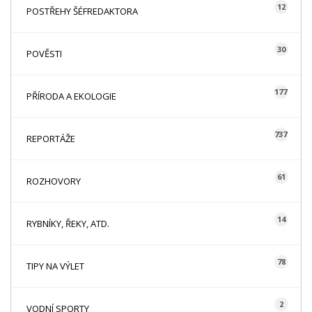
12
POSTŘEHY ŠÉFREDAKTORA
30
POVĚSTI
177
PŘÍRODA A EKOLOGIE
737
REPORTÁŽE
61
ROZHOVORY
14
RYBNÍKY, ŘEKY, ATD.
78
TIPY NA VÝLET
2
VODNÍ SPORTY