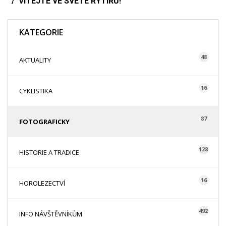
VÍTEJTE VE SVĚTĚ RYTÍŘŮ!
KATEGORIE
48
AKTUALITY
16
CYKLISTIKA
87
FOTOGRAFICKY
128
HISTORIE A TRADICE
16
HOROLEZECTVÍ
492
INFO NÁVŠTĚVNÍKŮM