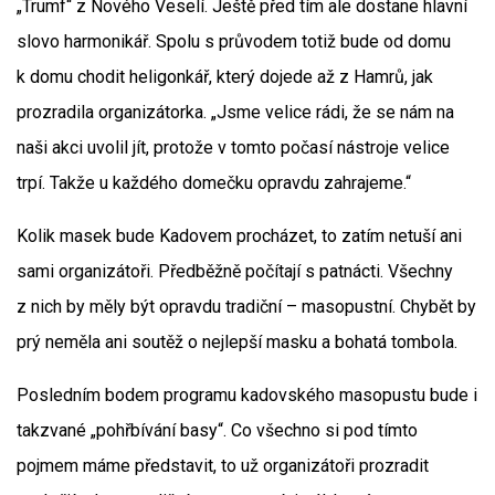
„Trumf“ z Nového Veselí. Ještě před tím ale dostane hlavní
slovo harmonikář. Spolu s průvodem totiž bude od domu
k domu chodit heligonkář, který dojede až z Hamrů, jak
prozradila organizátorka. „Jsme velice rádi, že se nám na
naši akci uvolil jít, protože v tomto počasí nástroje velice
trpí. Takže u každého domečku opravdu zahrajeme.“
Kolik masek bude Kadovem procházet, to zatím netuší ani
sami organizátoři. Předběžně počítají s patnácti. Všechny
z nich by měly být opravdu tradiční – masopustní. Chybět by
prý neměla ani soutěž o nejlepší masku a bohatá tombola.
Posledním bodem programu kadovského masopustu bude i
takzvané „pohřbívání basy“. Co všechno si pod tímto
pojmem máme představit, to už organizátoři prozradit