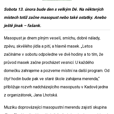
Sobota 13. února bude den s velkým Dé. Na některých
místech totiž začne masopust nebo také ostatky. Anebo
ještě jinak – fašank.
Masopust je dnem plným veselí, smíchu, dobré nálady,
zpěvu, skvělého jídla a pití, a hlavně masek. „Letos
začínáme v sobotu odpoledne ve dvě hodiny a to tím, že
průvod masek začne procházet vesnicí. U každého
domečku zahrajeme a pozveme místní na další program. Od
čtyř hodin bude pak ve staré škole zahájena merenda,“
přibližuje rozvrh nadcházejícího masopustu v Kadově jedna
z organizátorek, Jana Lhotská.
Muziku doprovázející masopustní merendu zajistí skupina