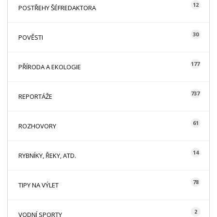
12
POSTŘEHY ŠÉFREDAKTORA
30
POVĚSTI
177
PŘÍRODA A EKOLOGIE
737
REPORTÁŽE
61
ROZHOVORY
14
RYBNÍKY, ŘEKY, ATD.
78
TIPY NA VÝLET
2
VODNÍ SPORTY