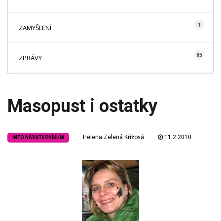
1
ZAMYŠLENÍ
85
ZPRÁVY
Masopust i ostatky
Helena Zelená Křížová
11.2.2010
INFO NÁVŠTĚVNÍKŮM