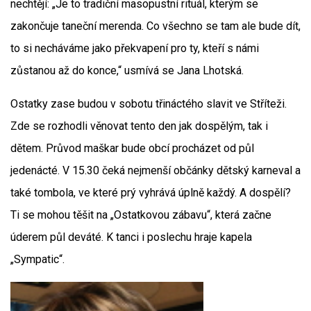
nechtějí: „Je to tradiční masopustní rituál, kterým se
zakončuje taneční merenda. Co všechno se tam ale bude dít,
to si necháváme jako překvapení pro ty, kteří s námi
zůstanou až do konce,“ usmívá se Jana Lhotská.
Ostatky zase budou v sobotu třináctého slavit ve Stříteži.
Zde se rozhodli věnovat tento den jak dospělým, tak i
dětem. Průvod maškar bude obcí procházet od půl
jedenácté. V 15.30 čeká nejmenší občánky dětský karneval a
také tombola, ve které prý vyhrává úplně každý. A dospělí?
Ti se mohou těšit na „Ostatkovou zábavu“, která začne
úderem půl deváté. K tanci i poslechu hraje kapela
„Sympatic“.