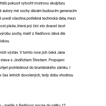
těli pokusit vytvořit mistrovu skulpturu
adné autory mé sochy dávám budoucím generacím
ně uvedl všechna potřebná technická data, mezi
ost pleše, která prý činí sto dvacet šest
 výrobu sochy, malíř z Radňovic dává dle
ískou.
ních výstav. V tomto roce jich čeká Jana
stava s Jindřichem Štreitem. Propojení
řijet prohlédnout do bruntálského zámku. I
uje čas letních dovolených, tedy dobu vhodnou
- malíře z Radňovic pouze do pátku 12.