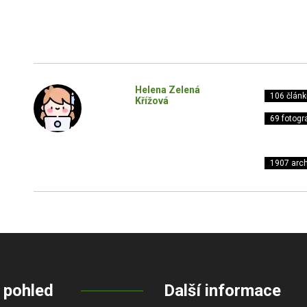
Helena Zelená
106 článk
Křížová
69 fotogra
1907 arch
 pohled
Další informace