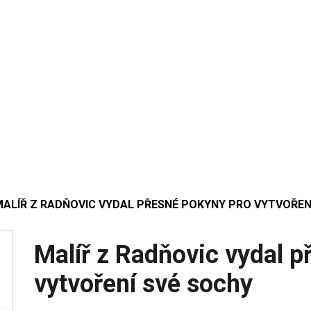
MALÍŘ Z RADŇOVIC VYDAL PŘESNÉ POKYNY PRO VYTVOŘEN
Malíř z Radňovic vydal p
vytvoření své sochy