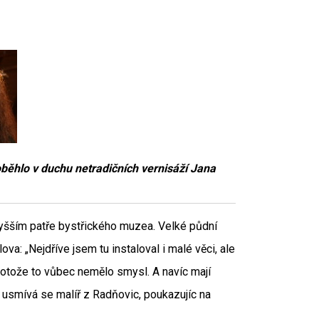
oběhlo v duchu netradičních vernisáží Jana
vyšším patře bystřického muzea. Velké půdní
va: „Nejdříve jsem tu instaloval i malé věci, ale
otože to vůbec nemělo smysl. A navíc mají
“ usmívá se malíř z Radňovic, poukazujíc na