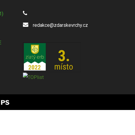
1)
redakce@zdarskevrchy.cz
E