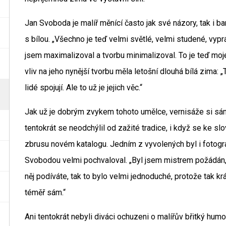
Jan Svoboda je malíř měnící často jak své názory, tak i b
s bílou. „Všechno je teď velmi světlé, velmi studené, vypr
jsem maximalizoval a tvorbu minimalizoval. To je teď moje 
vliv na jeho nynější tvorbu měla letošní dlouhá bílá zima: „
lidé spojují. Ale to už je jejich věc.“
Jak už je dobrým zvykem tohoto umělce, vernisáže si sám 
tentokrát se neodchýlil od zažité tradice, i když se ke slov
zbrusu novém katalogu. Jedním z vyvolených byl i fotograf
Svobodou velmi pochvaloval. „Byl jsem mistrem požádán, 
něj podíváte, tak to bylo velmi jednoduché, protože tak kr
téměř sám.“
Ani tentokrát nebyli diváci ochuzeni o malířův břitký hu