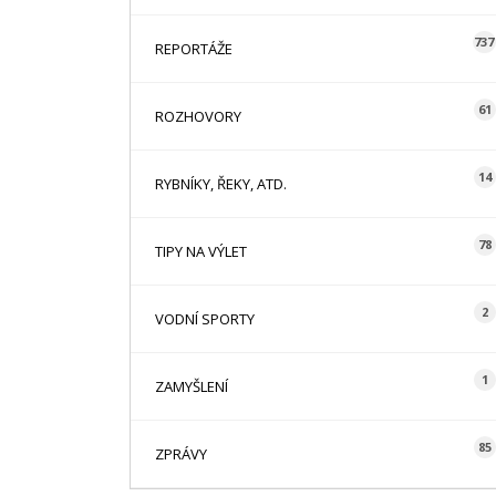
737
REPORTÁŽE
61
ROZHOVORY
14
RYBNÍKY, ŘEKY, ATD.
78
TIPY NA VÝLET
2
VODNÍ SPORTY
1
ZAMYŠLENÍ
85
ZPRÁVY