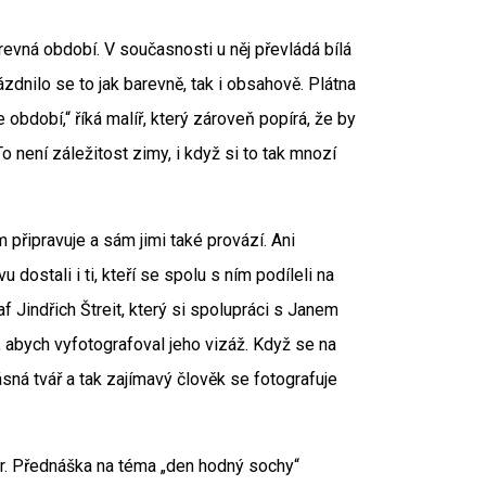
arevná období. V současnosti u něj převládá bílá
ázdnilo se to jak barevně, tak i obsahově. Plátna
období,“ říká malíř, který zároveň popírá, že by
To není záležitost zimy, i když si to tak mnozí
připravuje a sám jimi také provází. Ani
u dostali i ti, kteří se spolu s ním podíleli na
 Jindřich Štreit, který si spolupráci s Janem
abych vyfotografoval jeho vizáž. Když se na
ásná tvář a tak zajímavý člověk se fotografuje
mor. Přednáška na téma „den hodný sochy“