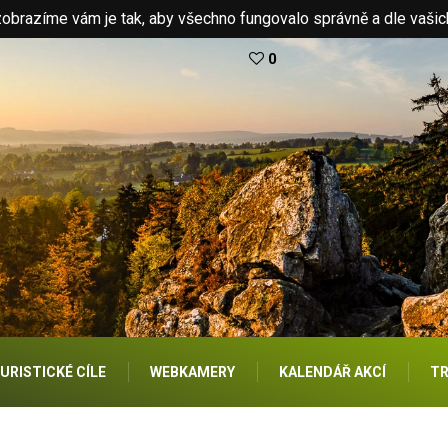
brazíme vám je tak, aby všechno fungovalo správně a dle vašic
0
URISTICKÉ CÍLE
WEBKAMERY
KALENDÁŘ AKCÍ
TR