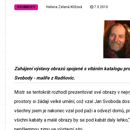
Helena Zelená Křížová
7.3.2010
OSOBNOSTI
Zahájení výstavy obrazů spojené s vítáním katalogu pr
Svobody - malíře z Radňovic.
Mistr se tentokrát rozhodl prezentovat své obrazy v nej
prostory si žádají velké umění, což vzal Jan Svoboda doslo
všechny jsem je nakonec vzal pod paži a odvezl domů, pr
všichni kabáty a malé obrazy by se pod kabát daly lehko,
nepříjemnou zimu ve výstavní síni.