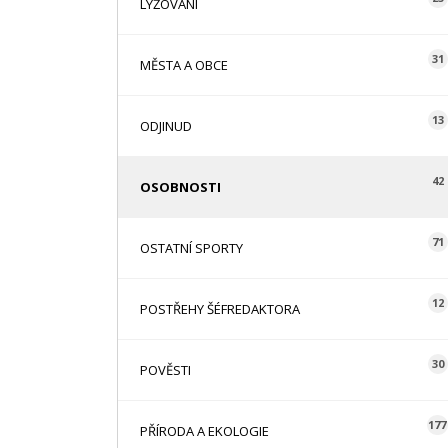
LYŽOVÁNÍ
31
MĚSTA A OBCE
13
ODJINUD
42
OSOBNOSTI
71
OSTATNÍ SPORTY
12
POSTŘEHY ŠÉFREDAKTORA
30
POVĚSTI
177
PŘÍRODA A EKOLOGIE