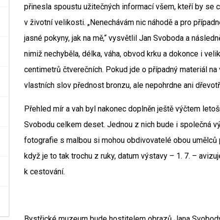
přinesla spoustu užitečných informací všem, kteří by se ch
v životní velikosti. „Nenechávám nic náhodě a pro příp
jasné pokyny, jak na mě,“ vysvětlil Jan Svoboda a násled
nimiž nechyběla, délka, váha, obvod krku a dokonce i velik
centimetrů čtverečních. Pokud jde o případný materiál na
vlastních slov přednost bronzu, ale nepohrdne ani dřevotř
Přehled mír a vah byl nakonec doplněn ještě výčtem letoš
Svobodu celkem deset. Jednou z nich bude i společná vý
fotografie s malbou si mohou obdivovatelé obou umělců p
když je to tak trochu z ruky, datum výstavy – 1. 7. – aviz
k cestování.
Bystřické muzeum bude hostitelem obrazů Jana Svobody 