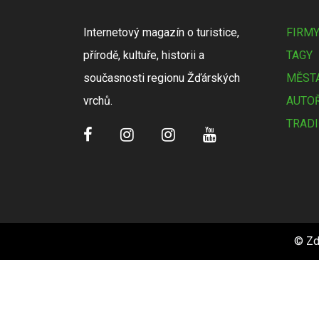
Internetový magazín o turistice,
FIRM
přírodě, kultuře, historii a
TAGY
současnosti regionu Žďárských
MĚSTA
vrchů.
AUTOŘ
TRADI
© Zd