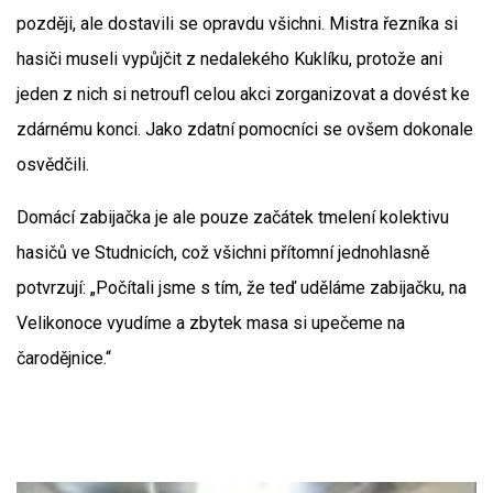
později, ale dostavili se opravdu všichni. Mistra řezníka si
hasiči museli vypůjčit z nedalekého Kuklíku, protože ani
jeden z nich si netroufl celou akci zorganizovat a dovést ke
zdárnému konci. Jako zdatní pomocníci se ovšem dokonale
osvědčili.
Domácí zabijačka je ale pouze začátek tmelení kolektivu
hasičů ve Studnicích, což všichni přítomní jednohlasně
potvrzují: „Počítali jsme s tím, že teď uděláme zabijačku, na
Velikonoce vyudíme a zbytek masa si upečeme na
čarodějnice.“