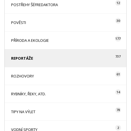
12
POSTŘEHY ŠÉFREDAKTORA
30
POVĚSTI
177
PŘÍRODA A EKOLOGIE
737
REPORTÁŽE
61
ROZHOVORY
14
RYBNÍKY, ŘEKY, ATD.
78
TIPY NA VÝLET
2
VODNÍ SPORTY