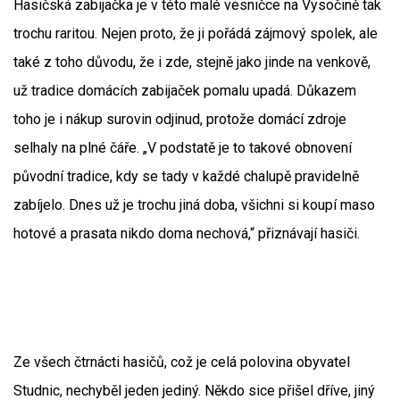
Hasičská zabijačka je v této malé vesničce na Vysočině tak
trochu raritou. Nejen proto, že ji pořádá zájmový spolek, ale
také z toho důvodu, že i zde, stejně jako jinde na venkově,
už tradice domácích zabijaček pomalu upadá. Důkazem
toho je i nákup surovin odjinud, protože domácí zdroje
selhaly na plné čáře. „V podstatě je to takové obnovení
původní tradice, kdy se tady v každé chalupě pravidelně
zabíjelo. Dnes už je trochu jiná doba, všichni si koupí maso
hotové a prasata nikdo doma nechová,“ přiznávají hasiči.
Ze všech čtrnácti hasičů, což je celá polovina obyvatel
Studnic, nechyběl jeden jediný. Někdo sice přišel dříve, jiný