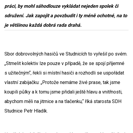
práci, by mohl sáhodlouze vykládat nejeden spolek či
sdružení. Jak zapojit a povzbudit i ty méně ochotné, na to
je většinou každá dobrá rada drahá.
Sbor dobrovolných hasičů ve Studnicích to vyřešil po svém.
„Stmelit kolektiv lze pouze v případě, že se spojí příjemné
s užitečným“, řekli si místní hasiči a rozhodli se uspořádat
vlastní zabijačku: „Protože nemáme živé prase, tak jsme
koupili půlky a k tomu jsme přidali ještě hlavu a vnitřnosti,
abychom měli na jitrnice a na tlačenku,“ říká starosta SDH
Studnice Petr Hladík.