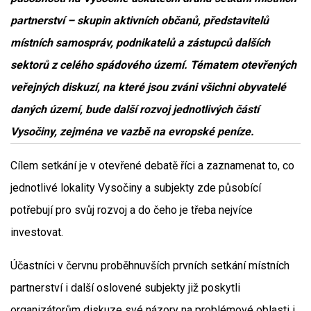
partnerství – skupin aktivních občanů, představitelů
místních samospráv, podnikatelů a zástupců dalších
sektorů z celého spádového území. Tématem otevřených
veřejných diskuzí, na které jsou zváni všichni obyvatelé
daných území, bude další rozvoj jednotlivých částí
Vysočiny, zejména ve vazbě na evropské peníze.
Cílem setkání je v otevřené debatě říci a zaznamenat to, co
jednotlivé lokality Vysočiny a subjekty zde působící
potřebují pro svůj rozvoj a do čeho je třeba nejvíce
investovat.
Účastníci v červnu proběhnuvších prvních setkání místních
partnerství i další oslovené subjekty již poskytli
organizátorům diskuze své názory na problémové oblasti i