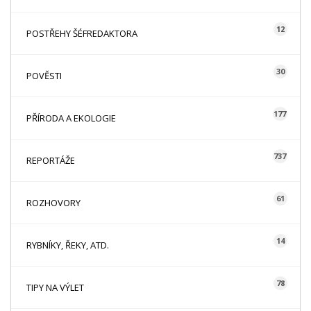
12
POSTŘEHY ŠÉFREDAKTORA
30
POVĚSTI
177
PŘÍRODA A EKOLOGIE
737
REPORTÁŽE
61
ROZHOVORY
14
RYBNÍKY, ŘEKY, ATD.
78
TIPY NA VÝLET