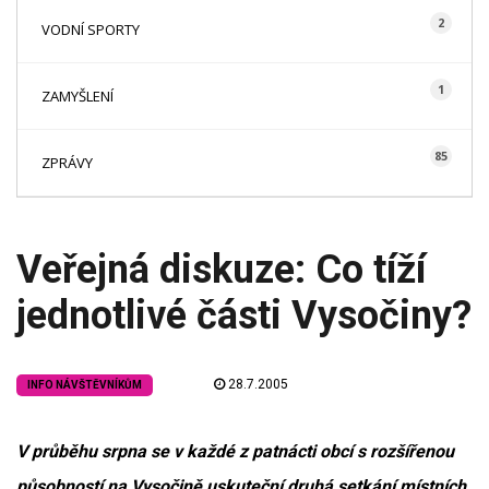
2
VODNÍ SPORTY
1
ZAMYŠLENÍ
85
ZPRÁVY
Veřejná diskuze: Co tíží
jednotlivé části Vysočiny?
28.7.2005
INFO NÁVŠTĚVNÍKŮM
V průběhu srpna se v každé z patnácti obcí s rozšířenou
působností na Vysočině uskuteční druhá setkání místních