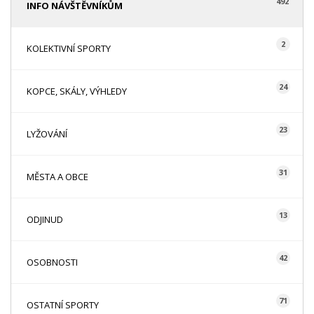
492
INFO NÁVŠTĚVNÍKŮM
2
KOLEKTIVNÍ SPORTY
24
KOPCE, SKÁLY, VÝHLEDY
23
LYŽOVÁNÍ
31
MĚSTA A OBCE
13
ODJINUD
42
OSOBNOSTI
71
OSTATNÍ SPORTY