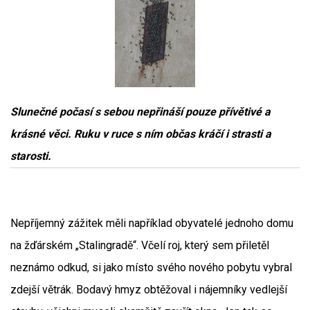
Slunečné počasí s sebou nepřináší pouze přívětivé a
krásné věci. Ruku v ruce s ním občas kráčí i strasti a
starosti.
Nepříjemný zážitek měli například obyvatelé jednoho domu
na žďárském „Stalingradě“. Včelí roj, který sem přiletěl
neznámo odkud, si jako místo svého nového pobytu vybral
zdejší větrák. Bodavý hmyz obtěžoval i nájemníky vedlejší