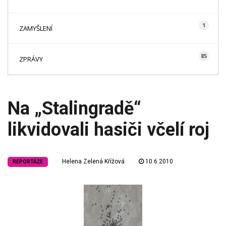
1
ZAMYŠLENÍ
85
ZPRÁVY
Na „Stalingradě“
likvidovali hasiči včelí roj
Helena Zelená Křížová
10.6.2010
REPORTÁŽE