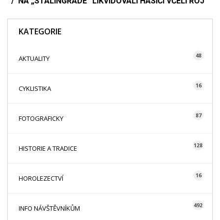
NA „STALINGRADĚ“ LIKVIDOVALI HASIČI VČELÍ ROJ
KATEGORIE
48
AKTUALITY
16
CYKLISTIKA
87
FOTOGRAFICKY
128
HISTORIE A TRADICE
16
HOROLEZECTVÍ
492
INFO NÁVŠTĚVNÍKŮM