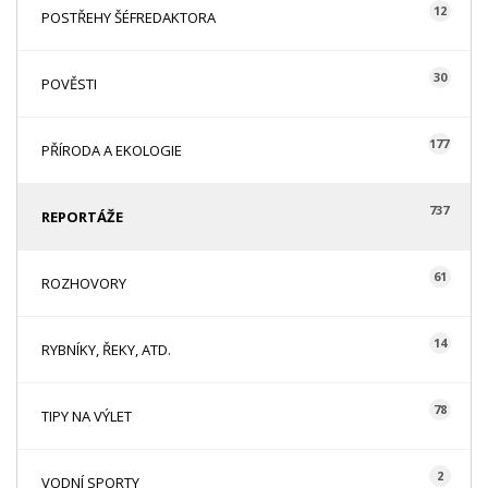
12
POSTŘEHY ŠÉFREDAKTORA
30
POVĚSTI
177
PŘÍRODA A EKOLOGIE
737
REPORTÁŽE
61
ROZHOVORY
14
RYBNÍKY, ŘEKY, ATD.
78
TIPY NA VÝLET
2
VODNÍ SPORTY