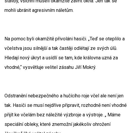
stavby, všichni museli okamžitě zavřít okna. Jen tak se
mohli ubránit agresivním náletům.
Na pomoc byli okamžitě přivoláni hasiči. „Teď se oteplilo a
včelstva jsou silnější a tak častěji odlétají ze svých úlů.
Hledají nový úkryt a usídlí se tam, kde královna uzná za
vhodné,“ vysvětluje velitel zásahu Jiří Mokrý.
Odstranění nebezpečného a hučícího roje včel ale není jen
tak. Hasiči se musí nejdříve připravit, rozhodně není vhodné
přijít ke včelám bez náležité výzbroje a výstroje. „ Máme
speciální obleky, které znemožní jakékoliv ohrožení