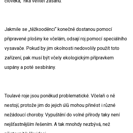
člověka,“ říká velitel zásahu.
Jakmile se „těžkooděnci“ konečně dostanou pomocí
připravené plošiny ke včelám, odsají roj pomocí speciálního
vysavače. Pokud by jim okolnosti nedovolily použít toto
zařízení, pak musí být včely ekologickým přípravkem
uspány a poté sesbírány.
Toulavé roje jsou poněkud problematické. Včelaři o ně
nestojí, protože jim do jejich úlů mohou přinést i různé
nežádoucí choroby. Vypuštění do volné přírody taky není
nejšťastnějším řešením. A tak mnohdy nezbývá, než