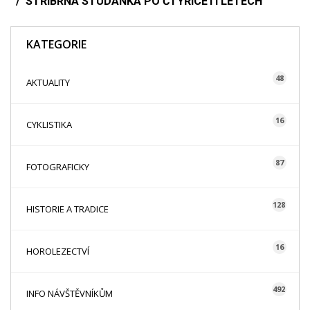
STŘÍBRNÁ STUDÁNKA PO ČTYŘICETI LETECH
KATEGORIE
48
AKTUALITY
16
CYKLISTIKA
87
FOTOGRAFICKY
128
HISTORIE A TRADICE
16
HOROLEZECTVÍ
492
INFO NÁVŠTĚVNÍKŮM