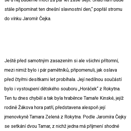
stále připomínat ten dnešní slavnostní den,“ popřál stromu
do vínku Jaromír Čejka.
Ještě před samotným zasazením si ale všichni přítomní,
mezi nimiž bylo i pár pamětníků, připomenuli, jak oslava
před čtyřmi desítkami let probíhala. Její nedílnou součástí
bylo i vystoupení dětského souboru „Horáček“ z Rokytna.
Ten tu dnes chyběl a tak byla hraběnce Tamaře Kinské, jejíž
rodině Žákova hora patří, představena alespoň její
jmenovkyně Tamara Zelená z Rokytna. Podle Jaromíra Čejky
se setkání dvou Tamar, z nichž jedna má příjmení shodné