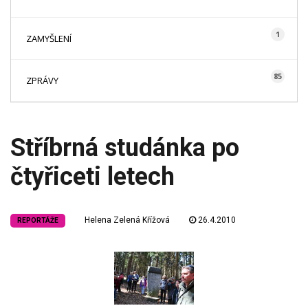
1
ZAMYŠLENÍ
85
ZPRÁVY
Stříbrná studánka po
čtyřiceti letech
Helena Zelená Křížová
26.4.2010
REPORTÁŽE