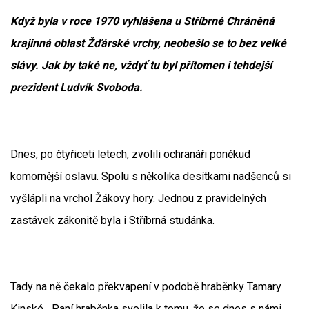
Když byla v roce 1970 vyhlášena u Stříbrné Chráněná
krajinná oblast Žďárské vrchy, neobešlo se to bez velké
slávy. Jak by také ne, vždyť tu byl přítomen i tehdejší
prezident Ludvík Svoboda.
Dnes, po čtyřiceti letech, zvolili ochranáři poněkud
komornější oslavu. Spolu s několika desítkami nadšenců si
vyšlápli na vrchol Žákovy hory. Jednou z pravidelných
zastávek zákonitě byla i Stříbrná studánka.
Tady na ně čekalo překvapení v podobě hraběnky Tamary
Kinské. „Paní hraběnka svolila k tomu, že se dnes s námi