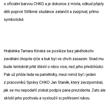
s oficiální barvou CHKO a je dokonce z místa, odkud přijely
děti poprvé Stříbrné studánce zatančit a zazpívat, přímo
symbolické.
Hraběnka Tamara Kinská se posléze bez jakéhokoliv
zaváhání chopila rýče a buk byl ve chvíli zasazen. Snad mu
bude tentokrát přát štěstí o něco více, než jeho předchůdci.
Pak už přišla řada na pamětníky, mezi nimiž byl i jeden
z pracovníků Správy CHKO Jan Staněk, který zavzpomínal,
jak se mu nepodařil získat podpis pana prezidenta. Zato ale
sklidil jeho pochvalu a vysloužil si potřesení rukou.