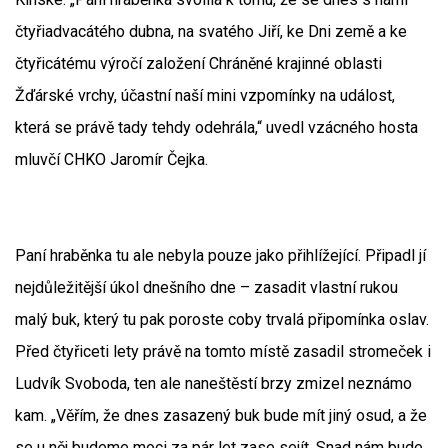
čtyřiadvacátého dubna, na svatého Jiří, ke Dni země a ke
čtyřicátému výročí založení Chráněné krajinné oblasti
Žďárské vrchy, účastní naší mini vzpomínky na událost,
která se právě tady tehdy odehrála,“ uvedl vzácného hosta
mluvčí CHKO Jaromír Čejka.
Paní hraběnka tu ale nebyla pouze jako přihlížející. Připadl jí
nejdůležitější úkol dnešního dne – zasadit vlastní rukou
malý buk, který tu pak poroste coby trvalá připomínka oslav.
Před čtyřiceti lety právě na tomto místě zasadil stromeček i
Ludvík Svoboda, ten ale naneštěstí brzy zmizel neznámo
kam. „Věřím, že dnes zasazený buk bude mít jiný osud, a že
se u něj budeme moci za pár let zase sejít. Snad nám bude