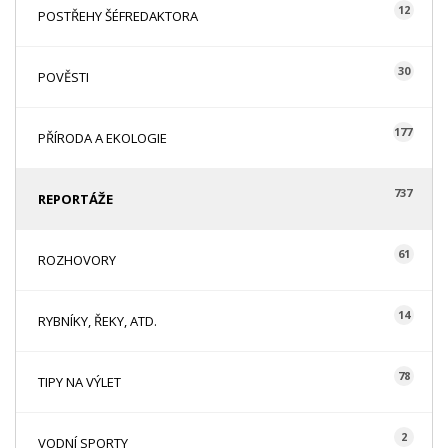
12
POSTŘEHY ŠÉFREDAKTORA
30
POVĚSTI
177
PŘÍRODA A EKOLOGIE
737
REPORTÁŽE
61
ROZHOVORY
14
RYBNÍKY, ŘEKY, ATD.
78
TIPY NA VÝLET
2
VODNÍ SPORTY