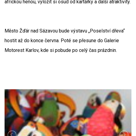
africkou henou, vyložit si osud od kartářky a další atraktivity.
Město Žďár nad Sázavou bude výstavu „Poselství dřeva“
hostit až do konce června. Poté se přesune do Galerie
Motorest Karlov, kde si pobude po celý čas prázdnin.