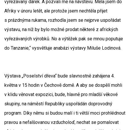
vyřezávaný dárek. A pozvali mě na návštěvu. Měla jsem do
Afriky v únoru letět, ale protože jsem nechtěla přijet
s prázdnýma rukama, rozhodla jsem se nejprve uspořádat
výstavu, na níž by bylo možné prodat některé z afrických
vyřezávaných výrobků. No a výtěžek pak se mnou poputuje
do Tanzanie,“ vysvětluje anabázi výstavy Miluše Lodinová.
Výstava „Poselství dřeva“ bude slavnostně zahájena 4.
května v 15 hodin v Čechově domě. A aby se dospělí mohli
v klidu věnovat expozici, bude, hlavně pro mladší věkové
skupiny, na náměstí Republiky uspořádán doprovodný
program. Díky němu si budou malí i ti větší moci prohlédnout
pravou a nefalšovanou vzducholoď, nechat se pomalovat