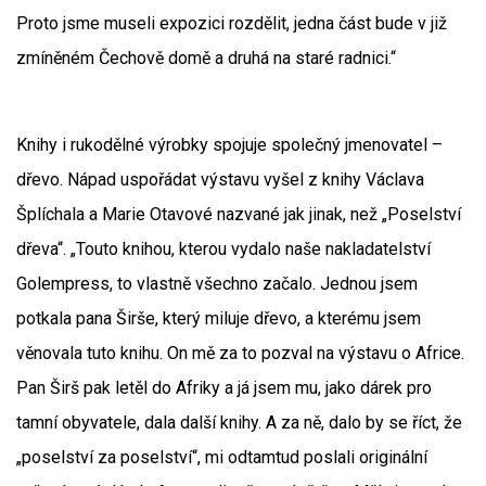
Proto jsme museli expozici rozdělit, jedna část bude v již
zmíněném Čechově domě a druhá na staré radnici.“
Knihy i rukodělné výrobky spojuje společný jmenovatel –
dřevo. Nápad uspořádat výstavu vyšel z knihy Václava
Šplíchala a Marie Otavové nazvané jak jinak, než „Poselství
dřeva“. „Touto knihou, kterou vydalo naše nakladatelství
Golempress, to vlastně všechno začalo. Jednou jsem
potkala pana Širše, který miluje dřevo, a kterému jsem
věnovala tuto knihu. On mě za to pozval na výstavu o Africe.
Pan Širš pak letěl do Afriky a já jsem mu, jako dárek pro
tamní obyvatele, dala další knihy. A za ně, dalo by se říct, že
„poselství za poselství“, mi odtamtud poslali originální