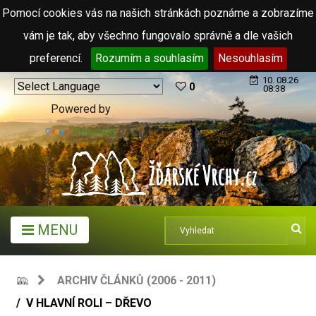
Pomocí cookies vás na našich stránkách poznáme a zobrazíme
vám je tak, aby všechno fungovalo správně a dle vašich
preferencí.
Rozumím a souhlasím
Nesouhlasím
10. 08.26
0
08:38
Powered by
Translate
MENU
ARCHIV ČLÁNKŮ (2006 - 2011)
V HLAVNÍ ROLI – DŘEVO