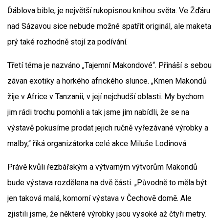
Ďáblova bible, je největší rukopisnou knihou světa. Ve Žďáru
nad Sázavou sice nebude možné spatřit originál, ale maketa
prý také rozhodně stojí za podívání.
Třetí téma je nazváno „Tajemní Makondové“. Přináší s sebou
závan exotiky a horkého afrického slunce. „Kmen Makondů
žije v Africe v Tanzanii, v její nejchudší oblasti. My bychom
jim rádi trochu pomohli a tak jsme jim nabídli, že se na
výstavě pokusíme prodat jejich ručně vyřezávané výrobky a
malby,“ říká organizátorka celé akce Miluše Lodinová.
Právě kvůli řezbářským a výtvarným výtvorům Makondů
bude výstava rozdělena na dvě části. „Původně to měla být
jen taková malá, komorní výstava v Čechově domě. Ale
zjistili jsme, že některé výrobky jsou vysoké až čtyři metry.