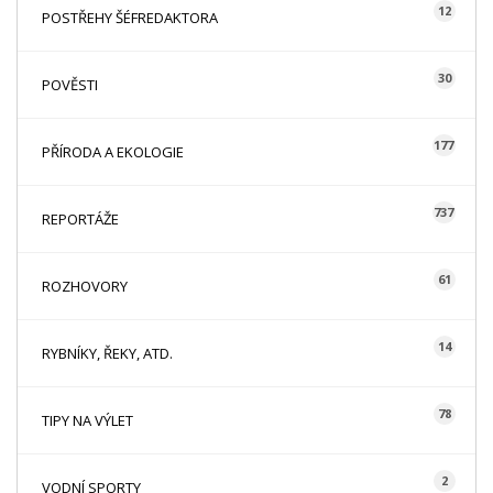
12
POSTŘEHY ŠÉFREDAKTORA
30
POVĚSTI
177
PŘÍRODA A EKOLOGIE
737
REPORTÁŽE
61
ROZHOVORY
14
RYBNÍKY, ŘEKY, ATD.
78
TIPY NA VÝLET
2
VODNÍ SPORTY