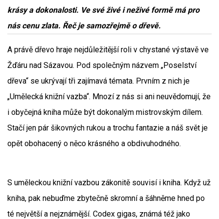
krásy a dokonalosti. Ve své živé i neživé formě má pro
nás cenu zlata. Řeč je samozřejmě o dřevě.
A právě dřevo hraje nejdůležitější roli v chystané výstavě ve
Žďáru nad Sázavou. Pod společným názvem „Poselství
dřeva“ se ukrývají tři zajímavá témata. Prvním z nich je
„Umělecká knižní vazba“. Mnozí z nás si ani neuvědomují, že
i obyčejná kniha může být dokonalým mistrovským dílem.
Stačí jen pár šikovných rukou a trochu fantazie a náš svět je
opět obohacený o něco krásného a obdivuhodného.
S uměleckou knižní vazbou zákonitě souvisí i kniha. Když už
kniha, pak nebuďme zbytečně skromní a šáhněme hned po
té největší a nejznámější. Codex gigas, známá též jako