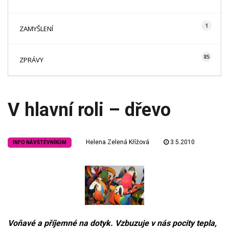
1
ZAMYŠLENÍ
85
ZPRÁVY
V hlavní roli – dřevo
Helena Zelená Křížová
3.5.2010
INFO NÁVŠTĚVNÍKŮM
Voňavé a příjemné na dotyk. Vzbuzuje v nás pocity tepla,