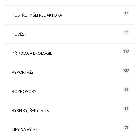
12
POSTŘEHY ŠÉFREDAKTORA
30
POVĚSTI
177
PŘÍRODA A EKOLOGIE
737
REPORTÁŽE
61
ROZHOVORY
14
RYBNÍKY, ŘEKY, ATD.
78
TIPY NA VÝLET