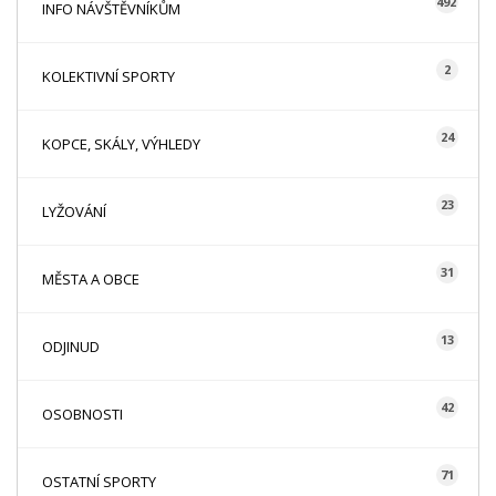
492
INFO NÁVŠTĚVNÍKŮM
2
KOLEKTIVNÍ SPORTY
24
KOPCE, SKÁLY, VÝHLEDY
23
LYŽOVÁNÍ
31
MĚSTA A OBCE
13
ODJINUD
42
OSOBNOSTI
71
OSTATNÍ SPORTY