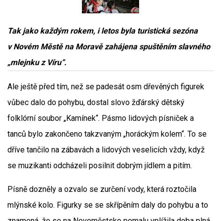
Tak jako každým rokem, i letos byla turistická sezóna
v Novém Městě na Moravě zahájena spuštěním slavného
„mlejnku z Víru“.
Ale ještě před tím, než se padesát osm dřevěných figurek
vůbec dalo do pohybu, dostal slovo žďárský dětský
folklórní soubor „Kamínek“. Pásmo lidových písniček a
tanců bylo zakončeno takzvaným „horáckým kolem“. To se
dříve tančilo na zábavách a lidových veselicích vždy, když
se muzikanti odcházeli posilnit dobrým jídlem a pitím.
Písně dozněly a ozvalo se zurčení vody, která roztočila
mlýnské kolo. Figurky se se skřípěním daly do pohybu a to
znamená, že se na Novoměstsko pomalu vplížila doba plná