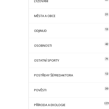
LYŽOVÁNÍ
31
MĚSTA A OBCE
13
ODJINUD
42
OSOBNOSTI
71
OSTATNÍ SPORTY
12
POSTŘEHY ŠÉFREDAKTORA
30
POVĚSTI
177
PŘÍRODA A EKOLOGIE