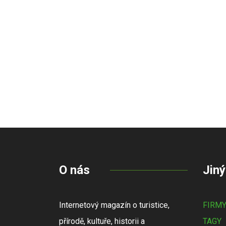
O nás
Jiný
Internetový magazín o turistice,
FIRM
přírodě, kultuře, historii a
TAGY