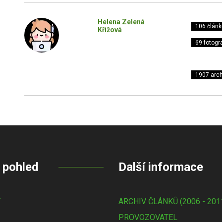
Helena Zelená
106 článk
Křížová
69 fotogra
1907 arch
 pohled
Další informace
Y
ARCHIV ČLÁNKŮ (2006 - 201
PROVOZOVATEL