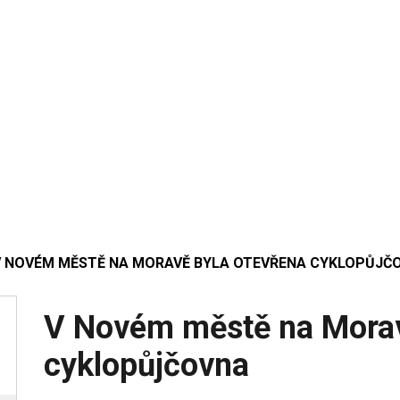
V NOVÉM MĚSTĚ NA MORAVĚ BYLA OTEVŘENA CYKLOPŮJČ
V Novém městě na Morav
cyklopůjčovna