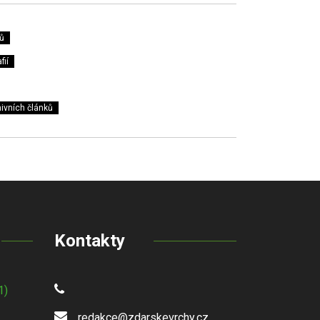
ů
fií
ivních článků
Kontakty
1)
redakce@zdarskevrchy.cz