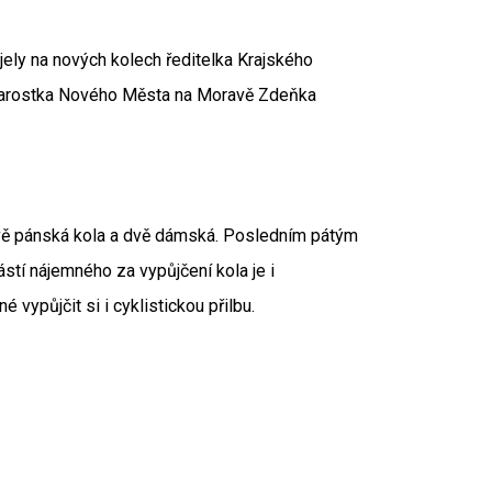
jely na nových kolech ředitelka Krajského
starostka Nového Města na Moravě Zdeňka
vě pánská kola a dvě dámská. Posledním pátým
stí nájemného za vypůjčení kola je i
vypůjčit si i cyklistickou přilbu.