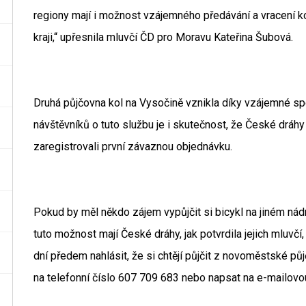
regiony mají i možnost vzájemného předávání a vracení 
kraji,“ upřesnila mluvčí ČD pro Moravu Kateřina Šubová.
Druhá půjčovna kol na Vysočině vznikla díky vzájemné s
návštěvníků o tuto službu je i skutečnost, že České dráh
zaregistrovali první závaznou objednávku.
Pokud by měl někdo zájem vypůjčit si bicykl na jiném nád
tuto možnost mají České dráhy, jak potvrdila jejich mluvčí,
dní předem nahlásit, že si chtějí půjčit z novoměstské pů
na telefonní číslo 607 709 683 nebo napsat na e-mailo