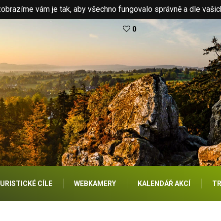
brazíme vám je tak, aby všechno fungovalo správně a dle vašic
0
URISTICKÉ CÍLE
WEBKAMERY
KALENDÁŘ AKCÍ
TR