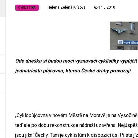
Helena Zelená Křížová
14.5.2010
CYKLISTIKA
Ode dneška si budou moci vyznavači cyklistiky vypůjčit
jednatřicátá půjčovna, kterou České dráhy provozují.
„Cyklopůjčovna v novém Městě na Moravě je na Vysočině tep
teď ale po dobu rekonstrukce nádraží uzavřena. Nejúspěš
jsou jižní Čechy. Tam je cyklistům k dispozici asi tři sta j