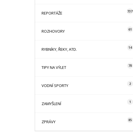
737
REPORTÁŽE
61
ROZHOVORY
14
RYBNÍKY, ŘEKY, ATD.
78
TIPY NA VÝLET
2
VODNÍ SPORTY
1
ZAMYŠLENÍ
85
ZPRÁVY