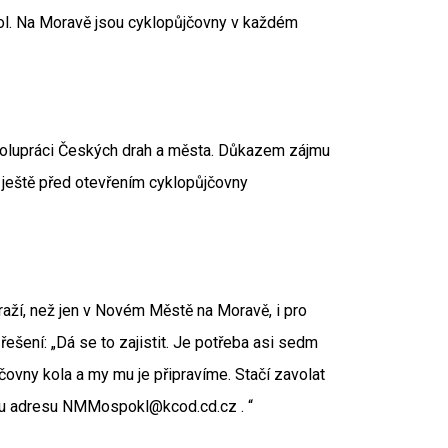
kol. Na Moravě jsou cyklopůjčovny v každém
polupráci Českých drah a města. Důkazem zájmu
y ještě před otevřením cyklopůjčovny
raží, než jen v Novém Městě na Moravě, i pro
 řešení: „Dá se to zajistit. Je potřeba asi sedm
jčovny kola a my mu je připravíme. Stačí zavolat
vou adresu NMMospokl@kcod.cd.cz . “