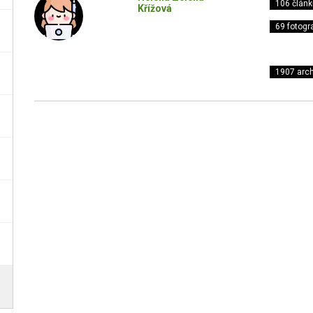
106 článk
Křížová
69 fotogra
1907 arch