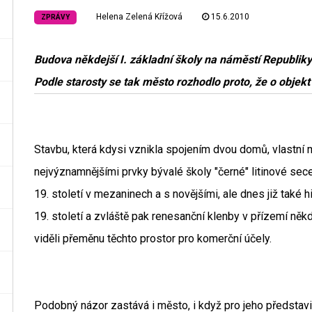
Helena Zelená Křížová
15.6.2010
ZPRÁVY
Budova někdejší I. základní školy na náměstí Republiky
Podle starosty se tak město rozhodlo proto, že o objekt 
Stavbu, která kdysi vznikla spojením dvou domů, vlastní mě
nejvýznamnějšími prvky bývalé školy "černé" litinové sec
19. století v mezaninech a s novějšími, ale dnes již také 
19. století a zvláště pak renesanční klenby v přízemí něk
viděli přeměnu těchto prostor pro komerční účely.
Podobný názor zastává i město, i když pro jeho představi