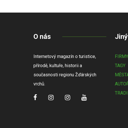
O nás
Jiný
Internetový magazín o turistice,
FIRM
přírodě, kultuře, historii a
TAGY
současnosti regionu Žďárských
MĚSTA
vrchů.
AUTOŘ
TRADI