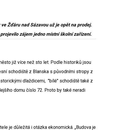
 ve Žďáru nad Sázavou už je opět na prodej.
projevilo zájem jedno místní školní zařízení.
sto již více než sto let. Podle historiků jsou
esní schodiště z Blanska s původními stropy z
historickými dlaždicemi, "bílé" schodiště také z
dejšího domu číslo 72. Proto by také neradi
tele je důležitá i otázka ekonomická. „Budova je