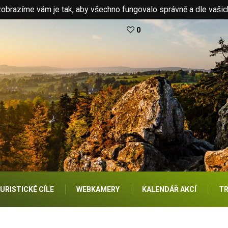
brazíme vám je tak, aby všechno fungovalo správně a dle vašic
0
URISTICKÉ CÍLE
WEBKAMERY
KALENDÁŘ AKCÍ
TR