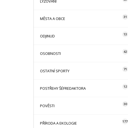
LYŽOVÁNÍ
31
MĚSTA A OBCE
13
ODJINUD
42
OSOBNOSTI
71
OSTATNÍ SPORTY
12
POSTŘEHY ŠÉFREDAKTORA
30
POVĚSTI
177
PŘÍRODA A EKOLOGIE