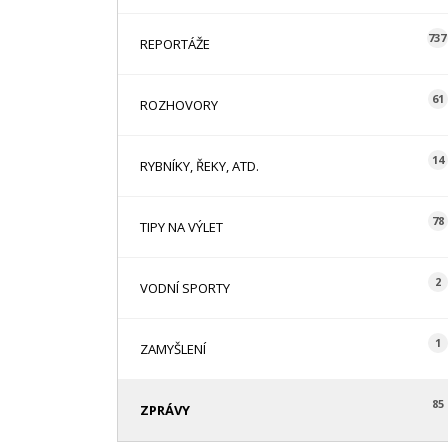
737
REPORTÁŽE
61
ROZHOVORY
14
RYBNÍKY, ŘEKY, ATD.
78
TIPY NA VÝLET
2
VODNÍ SPORTY
1
ZAMYŠLENÍ
85
ZPRÁVY