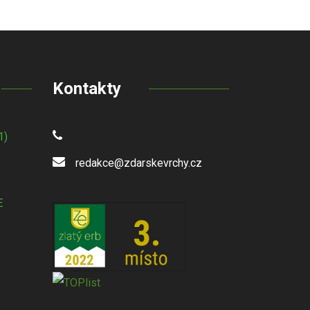
Kontakty
1)
redakce@zdarskevrchy.cz
E