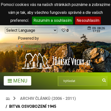
Pomocí cookies vás na našich stránkách poznáme a zobrazíme
vám je tak, aby všechno fungovalo správně a dle vašich
preferencí.
Rozumím a souhlasím
Nesouhlasím
09. 08.26
0
17:33
Powered by
Translate
MENU
ARCHIV ČLÁNKŮ (2006 - 2011)
BITVA OSVOBOZENÍ 1945