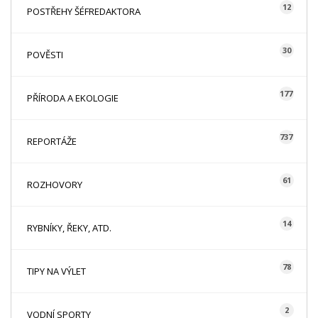
12
POSTŘEHY ŠÉFREDAKTORA
30
POVĚSTI
177
PŘÍRODA A EKOLOGIE
737
REPORTÁŽE
61
ROZHOVORY
14
RYBNÍKY, ŘEKY, ATD.
78
TIPY NA VÝLET
2
VODNÍ SPORTY