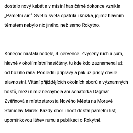
dostalo nový kabát a v místní hasičárně dokonce vznikla
„Pamětní síň“. Světlo světa spatřila i knížka, jejímž hlavním
tématem nebylo nic jiného, než samo Rokytno.
Konečně nastala neděle, 4. července. Zvýšený ruch a šum,
hlavně v okolí místní hasičárny, tu kde kdo zaznamenal už
od božího rána. Poslední přípravy a pak už přišly chvíle
slavnostní. Vítání přijíždějících okolních sborů a významných
hostů, mezi nimiž nechyběla ani senátorka Dagmar
Zvěřinová a místostarosta Nového Města na Moravě
Stanislav Marek. Každý sbor i host dostal pamětní list,
upomínkovou láhev rumu a publikaci o Rokytně.