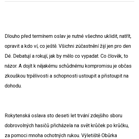
Dlouho před termínem oslav je nutné všechno uklidit, natřít,
opravit a kdo ví, co ještě. Všichni zúčastnění žijí jen pro den
Dé. Debatují a rokují, jak by mělo co vypadat. Co člověk, to
názor. A dojít k nějakému schůdnému kompromisu je občas
zkouškou trpělivosti a schopnosti ustoupit a přistoupit na
dohodu.
Rokytenská oslava sto deseti let trvání zdejšího sboru
dobrovolných hasičů přicházela na svět krůček po krůčku,
za pomoci mnoha ochotných rukou. Výletiště Obůrka