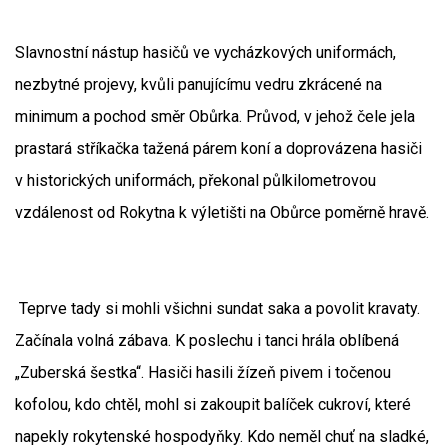
Slavnostní nástup hasičů ve vycházkových uniformách,
nezbytné projevy, kvůli panujícímu vedru zkrácené na
minimum a pochod směr Obůrka. Průvod, v jehož čele jela
prastará stříkačka tažená párem koní a doprovázena hasiči
v historických uniformách, překonal půlkilometrovou
vzdálenost od Rokytna k výletišti na Obůrce poměrně hravě.
Teprve tady si mohli všichni sundat saka a povolit kravaty.
Začínala volná zábava. K poslechu i tanci hrála oblíbená
„Zuberská šestka“. Hasiči hasili žízeň pivem i točenou
kofolou, kdo chtěl, mohl si zakoupit balíček cukroví, které
napekly rokytenské hospodyňky. Kdo neměl chuť na sladké,