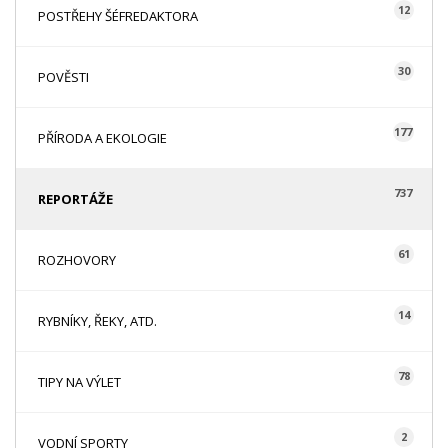
12
POSTŘEHY ŠÉFREDAKTORA
30
POVĚSTI
177
PŘÍRODA A EKOLOGIE
737
REPORTÁŽE
61
ROZHOVORY
14
RYBNÍKY, ŘEKY, ATD.
78
TIPY NA VÝLET
2
VODNÍ SPORTY