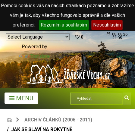
Pomocí cookies vás na našich stránkách poznáme a zobrazíme
vám je tak, aby všechno fungovalo správně a dle vašich
preferencí.
Rozumím a souhlasím
Nesouhlasím
08. 08.26
0
21:05
Powered by
Translate
MENU
ARCHIV ČLÁNKŮ (2006 - 2011)
JAK SE SLAVÍ NA ROKYTNĚ