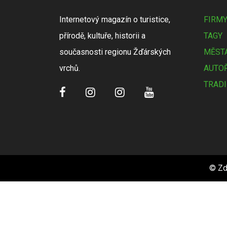
Internetový magazín o turistice,
FIRM
přírodě, kultuře, historii a
TAGY
současnosti regionu Žďárských
MĚSTA
vrchů.
AUTOŘ
TRADI
© Zd