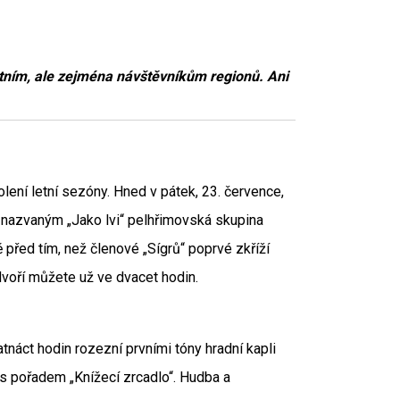
tním, ale zejména návštěvníkům regionů. Ani
lení letní sezóny. Hned v pátek, 23. července,
nazvaným „Jako lvi“ pelhřimovská skupina
 před tím, než členové „Sígrů“ poprvé zkříží
ádvoří můžete už ve dvacet hodin.
tnáct hodin rozezní prvními tóny hradní kapli
s pořadem „Knížecí zrcadlo“. Hudba a