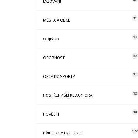
LYŽOVÁNÍ
31
MĚSTA A OBCE
13
ODJINUD
42
OSOBNOSTI
71
OSTATNÍ SPORTY
12
POSTŘEHY ŠÉFREDAKTORA
30
POVĚSTI
177
PŘÍRODA A EKOLOGIE