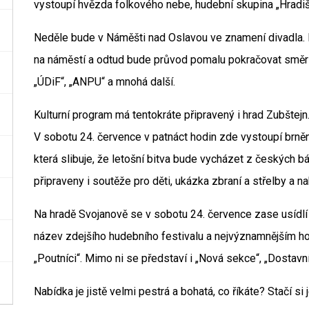
vystoupí hvězda folkového nebe, hudební skupina „Hradišťa
Neděle bude v Náměšti nad Oslavou ve znamení divadla. Mu
na náměstí a odtud bude průvod pomalu pokračovat směr 
„ÚDiF“, „ANPU“ a mnohá další.
Kulturní program má tentokráte připravený i hrad Zubštejn.
V sobotu 24. července v patnáct hodin zde vystoupí brněn
která slibuje, že letošní bitva bude vycházet z českých bá
připraveny i soutěže pro děti, ukázka zbraní a střelby a 
Na hradě Svojanově se v sobotu 24. července zase usídlí „
název zdejšího hudebního festivalu a nejvýznamnějším h
„Poutníci“. Mimo ni se představí i „Nová sekce“, „Dostavník
Nabídka je jistě velmi pestrá a bohatá, co říkáte? Stačí si 