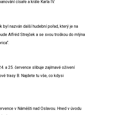
ování císaře a krále Karla IV.
k byl nazván další hudební pořad, který je na
bude Alfréd Strejček a se svou troškou do mlýna
rica“.
. a 25. července slibuje zajímavé oživení
ové trasy B. Najdete tu vše, co kdysi
. července v Náměšti nad Oslavou. Hned v úvodu