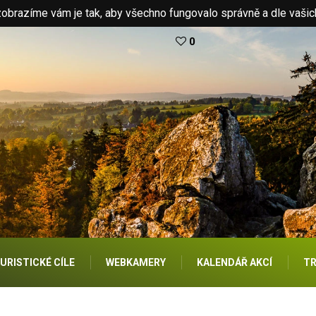
brazíme vám je tak, aby všechno fungovalo správně a dle vašic
0
URISTICKÉ CÍLE
WEBKAMERY
KALENDÁŘ AKCÍ
TR