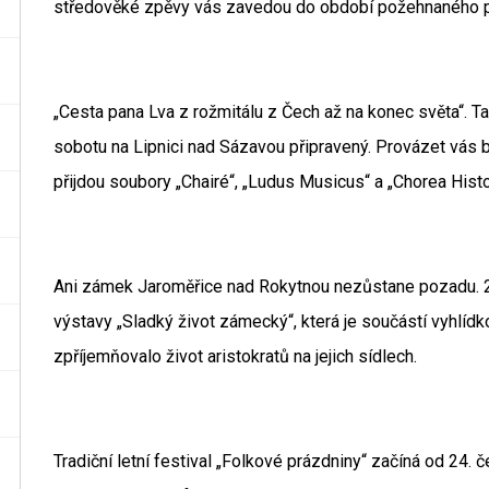
středověké zpěvy vás zavedou do období požehnaného pan
„Cesta pana Lva z rožmitálu z Čech až na konec světa“. Ta
sobotu na Lipnici nad Sázavou připravený. Provázet vás 
přijdou soubory „Chairé“, „Ludus Musicus“ a „Chorea Histo
Ani zámek Jaroměřice nad Rokytnou nezůstane pozadu. 24
výstavy „Sladký život zámecký“, která je součástí vyhlídk
zpříjemňovalo život aristokratů na jejich sídlech.
Tradiční letní festival „Folkové prázdniny“ začíná od 24