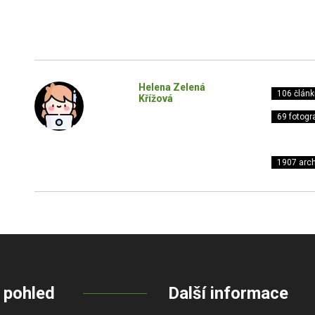
Helena Zelená
106 článk
Křížová
69 fotogra
1907 arch
 pohled
Další informace