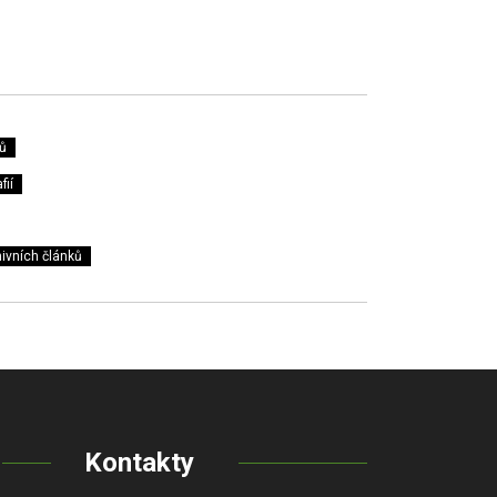
ů
fií
ivních článků
Kontakty