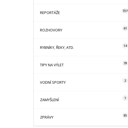
737
REPORTÁŽE
61
ROZHOVORY
14
RYBNÍKY, ŘEKY, ATD.
78
TIPY NA VÝLET
2
VODNÍ SPORTY
1
ZAMYŠLENÍ
85
ZPRÁVY