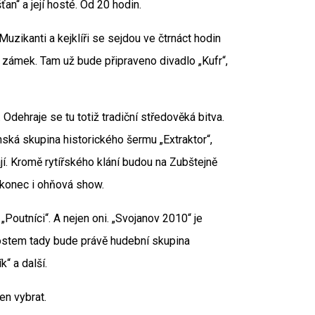
n“ a její hosté. Od 20 hodin.
zikanti a kejklíři se sejdou ve čtrnáct hodin
zámek. Tam už bude připraveno divadlo „Kufr“,
 Odehraje se tu totiž tradiční středověká bitva.
ská skupina historického šermu „Extraktor“,
jí. Kromě rytířského klání budou na Zubštejně
nakonec i ohňová show.
Poutníci“. A nejen oni. „Svojanov 2010“ je
ostem tady bude právě hudební skupina
“ a další.
jen vybrat.