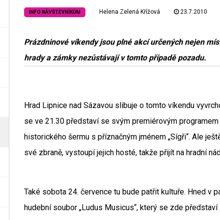
Helena Zelená Křížová
23.7.2010
INFO NÁVŠTĚVNÍKŮM
Prázdninové víkendy jsou plné akcí určených nejen mís
hrady a zámky nezůstávají v tomto případě pozadu.
Hrad Lipnice nad Sázavou slibuje o tomto víkendu vyvrcho
se ve 21.30 představí se svým premiérovým programem 
historického šermu s příznačným jménem „Sígři“. Ale ještě
své zbraně, vystoupí jejich hosté, takže přijít na hradní n
Také sobota 24. července tu bude patřit kultuře. Hned v pa
hudební soubor „Ludus Musicus“, který se zde představí 