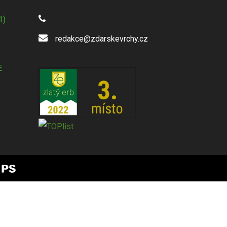
1)
redakce@zdarskevrchy.cz
E