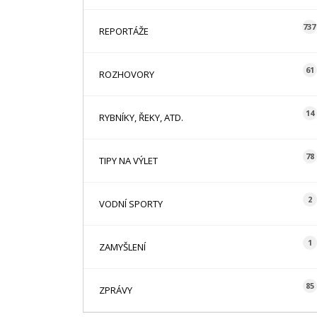
737
REPORTÁŽE
61
ROZHOVORY
14
RYBNÍKY, ŘEKY, ATD.
78
TIPY NA VÝLET
2
VODNÍ SPORTY
1
ZAMYŠLENÍ
85
ZPRÁVY