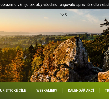
brazíme vám je tak, aby všechno fungovalo správně a dle vašic
0
URISTICKÉ CÍLE
WEBKAMERY
KALENDÁŘ AKCÍ
TR