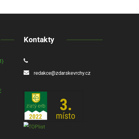
Kontakty
1)
redakce@zdarskevrchy.cz
E