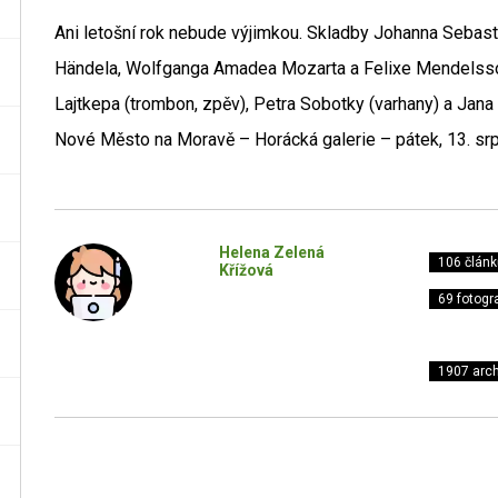
Ani letošní rok nebude výjimkou. Skladby Johanna Sebast
Händela, Wolfganga Amadea Mozarta a Felixe Mendelsso
Lajtkepa (trombon, zpěv), Petra Sobotky (varhany) a Jan
Nové Město na Moravě – Horácká galerie – pátek, 13. srp
Helena Zelená
106 článk
Křížová
69 fotogra
1907 arch