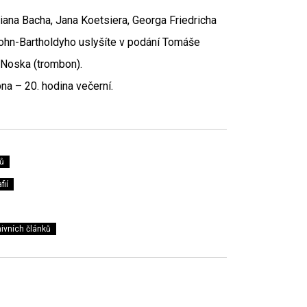
iana Bacha, Jana Koetsiera, Georga Friedricha
hn-Bartholdyho uslyšíte v podání Tomáše
a Noska (trombon).
na – 20. hodina večerní.
ů
fií
ivních článků