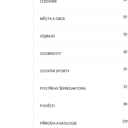
LYŽOVÁNÍ
31
MĚSTA A OBCE
13
ODJINUD
42
OSOBNOSTI
71
OSTATNÍ SPORTY
12
POSTŘEHY ŠÉFREDAKTORA
30
POVĚSTI
177
PŘÍRODA A EKOLOGIE