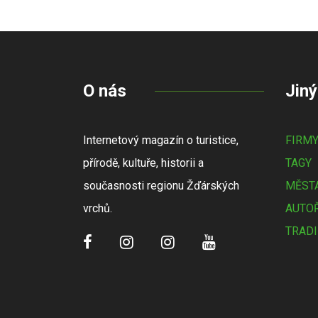
O nás
Jiný
Internetový magazín o turistice,
FIRM
přírodě, kultuře, historii a
TAGY
současnosti regionu Žďárských
MĚSTA
vrchů.
AUTOŘ
TRADI