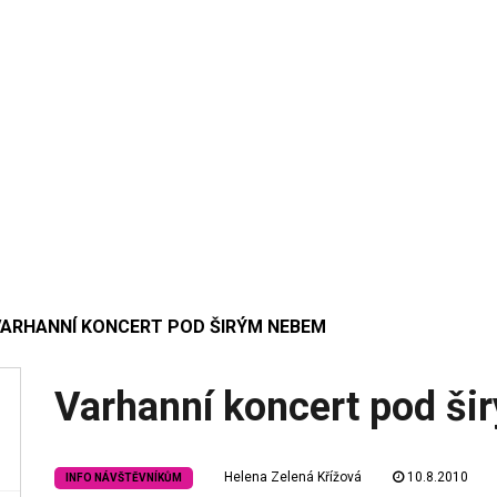
VARHANNÍ KONCERT POD ŠIRÝM NEBEM
Varhanní koncert pod š
Helena Zelená Křížová
10.8.2010
INFO NÁVŠTĚVNÍKŮM