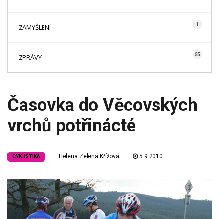
1
ZAMYŠLENÍ
85
ZPRÁVY
Časovka do Věcovských
vrchů potřinácté
Helena Zelená Křížová
5.9.2010
CYKLISTIKA