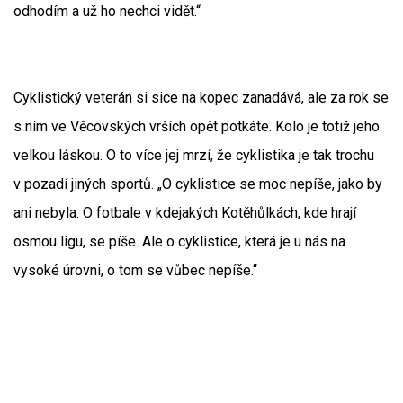
odhodím a už ho nechci vidět.“
Cyklistický veterán si sice na kopec zanadává, ale za rok se
s ním ve Věcovských vrších opět potkáte. Kolo je totiž jeho
velkou láskou. O to více jej mrzí, že cyklistika je tak trochu
v pozadí jiných sportů. „O cyklistice se moc nepíše, jako by
ani nebyla. O fotbale v kdejakých Kotěhůlkách, kde hrají
osmou ligu, se píše. Ale o cyklistice, která je u nás na
vysoké úrovni, o tom se vůbec nepíše.“