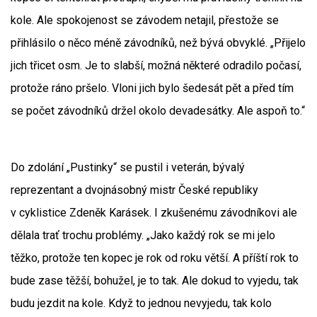
kole. Ale spokojenost se závodem netajil, přestože se
přihlásilo o něco méně závodníků, než bývá obvyklé. „Přijelo
jich třicet osm. Je to slabší, možná některé odradilo počasí,
protože ráno pršelo. Vloni jich bylo šedesát pět a před tím
se počet závodníků držel okolo devadesátky. Ale aspoň to.“
Do zdolání „Pustinky“ se pustil i veterán, bývalý
reprezentant a dvojnásobný mistr České republiky
v cyklistice Zdeněk Karásek. I zkušenému závodníkovi ale
dělala trať trochu problémy. „Jako každý rok se mi jelo
těžko, protože ten kopec je rok od roku větší. A příští rok to
bude zase těžší, bohužel, je to tak. Ale dokud to vyjedu, tak
budu jezdit na kole. Když to jednou nevyjedu, tak kolo