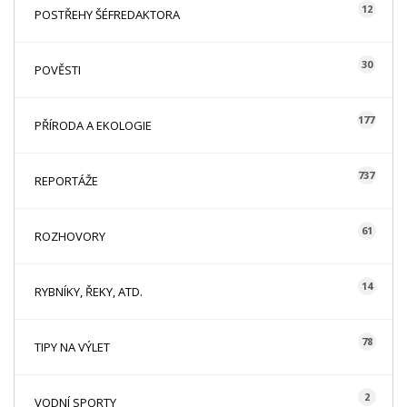
12
POSTŘEHY ŠÉFREDAKTORA
30
POVĚSTI
177
PŘÍRODA A EKOLOGIE
737
REPORTÁŽE
61
ROZHOVORY
14
RYBNÍKY, ŘEKY, ATD.
78
TIPY NA VÝLET
2
VODNÍ SPORTY