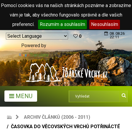
Pomocí cookies vás na našich stránkách poznáme a zobrazíme
vám je tak, aby všechno fungovalo správně a dle vašich
preferencí.
Rozumím a souhlasím
Nesouhlasím
08. 08.26
0
22:11
Powered by
Translate
MENU
ARCHIV ČLÁNKŮ (2006 - 2011)
ČASOVKA DO VĚCOVSKÝCH VRCHŮ POTŘINÁCTÉ