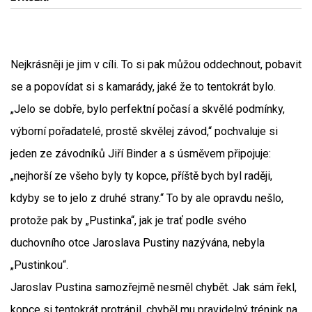
Nejkrásněji je jim v cíli. To si pak můžou oddechnout, pobavit
se a popovídat si s kamarády, jaké že to tentokrát bylo.
„Jelo se dobře, bylo perfektní počasí a skvělé podmínky,
výborní pořadatelé, prostě skvělej závod,“ pochvaluje si
jeden ze závodníků Jiří Binder a s úsměvem připojuje:
„nejhorší ze všeho byly ty kopce, příště bych byl raději,
kdyby se to jelo z druhé strany.“ To by ale opravdu nešlo,
protože pak by „Pustinka“, jak je trať podle svého
duchovního otce Jaroslava Pustiny nazývána, nebyla
„Pustinkou“.
Jaroslav Pustina samozřejmě nesměl chybět. Jak sám řekl,
kopce si tentokrát protrápil, chyběl mu pravidelný trénink na