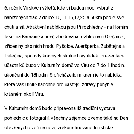
6. ročník Vírských výletů, kde si budou moci vybrat z
nabízených tras v délce 10,11,15,17,25 a 50km podle své
chuti a sil. Atraktivní nabídkou jsou tři rozhledny - na Horním
lese, na Karasíně a nově zbudovaná rozhledna u Olešnice ,
zříceniny okolních hradů Pyšolce, Aueršperka, Zubštejna a
Dalečína, spousty krásných skalních vyhlídek. Prezentace
účastníků bude v Kulturním domě ve Víru od 7 do 11hodin,
ukončení do 18hodin. S přicházejícím jarem je to nabídka,
která Vás určitě nadchne pro častější zdravý pohyb v
krásném okolí Víru.
V Kulturním domě bude připravena již tradiční výstava
pohlednic a fotografií, všechny zájemce zveme také na Den
otevřených dveří na nově zrekonstruované turistické