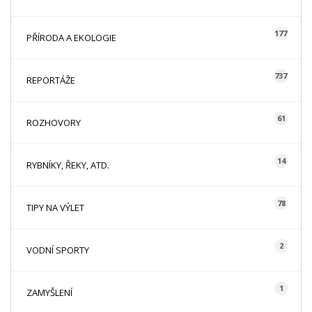
177
PŘÍRODA A EKOLOGIE
737
REPORTÁŽE
61
ROZHOVORY
14
RYBNÍKY, ŘEKY, ATD.
78
TIPY NA VÝLET
2
VODNÍ SPORTY
1
ZAMYŠLENÍ