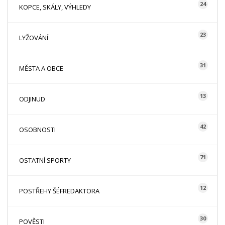
24
KOPCE, SKÁLY, VÝHLEDY
23
LYŽOVÁNÍ
31
MĚSTA A OBCE
13
ODJINUD
42
OSOBNOSTI
71
OSTATNÍ SPORTY
12
POSTŘEHY ŠÉFREDAKTORA
30
POVĚSTI