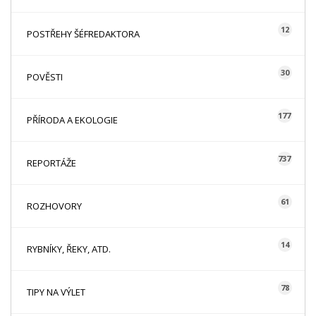
12
POSTŘEHY ŠÉFREDAKTORA
30
POVĚSTI
177
PŘÍRODA A EKOLOGIE
737
REPORTÁŽE
61
ROZHOVORY
14
RYBNÍKY, ŘEKY, ATD.
78
TIPY NA VÝLET