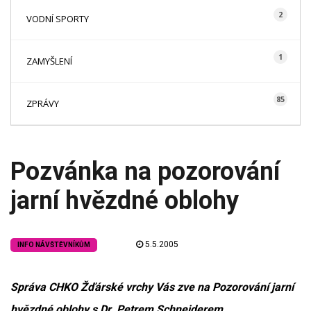
2
VODNÍ SPORTY
1
ZAMYŠLENÍ
85
ZPRÁVY
Pozvánka na pozorování
jarní hvězdné oblohy
5.5.2005
INFO NÁVŠTĚVNÍKŮM
Správa CHKO Žďárské vrchy Vás zve na Pozorování jarní
hvězdné oblohy s Dr. Petrem Schneiderem,