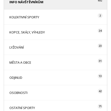
492
INFO NÁVŠTĚVNÍKŮM
2
KOLEKTIVNÍ SPORTY
24
KOPCE, SKÁLY, VÝHLEDY
23
LYŽOVÁNÍ
31
MĚSTA A OBCE
13
ODJINUD
42
OSOBNOSTI
71
OSTATNÍ SPORTY