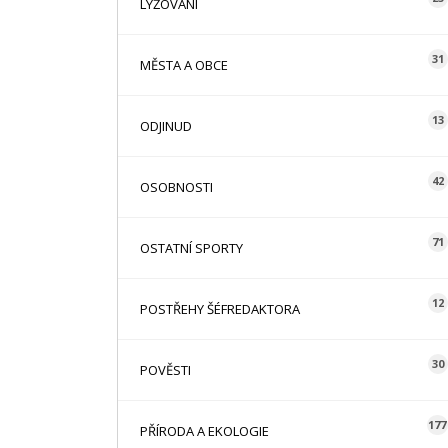
LYŽOVÁNÍ
31
MĚSTA A OBCE
13
ODJINUD
42
OSOBNOSTI
71
OSTATNÍ SPORTY
12
POSTŘEHY ŠÉFREDAKTORA
30
POVĚSTI
177
PŘÍRODA A EKOLOGIE