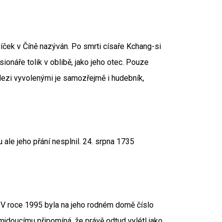
víček v Číně nazýván. Po smrti císaře Kchang-si
ionáře tolik v oblibě, jako jeho otec. Pouze
Mezi vyvolenými je samozřejmě i hudebník,
u ale jeho přání nesplnil. 24. srpna 1735
V roce 1995 byla na jeho rodném domě číslo
jdoucímu připomíná, že právě odtud vylétl jako