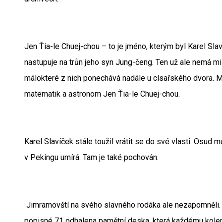
Jen Ťia-le Chuej-chou – to je jméno, kterým byl Karel Sla
nastupuje na trůn jeho syn Jung-čeng. Ten už ale nemá mis
málokteré z nich ponechává nadále u císařského dvora. 
matematik a astronom Jen Ťia-le Chuej-chou.
Karel Slavíček stále toužil vrátit se do své vlasti. Osud m
v Pekingu umírá. Tam je také pochován.
Jimramovští na svého slavného rodáka ale nezapomněli. 
popisné 71 odhalena pamětní deska, která každému kolem