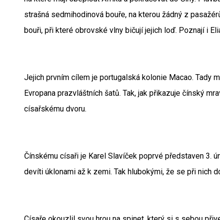
strašná sedmihodinová bouře, na kterou žádný z pasažérů
bouři, při které obrovské vlny bičují jejich loď. Poznají i 
Jejich prvním cílem je portugalská kolonie Macao. Tady mi
Evropana prazvláštních šatů. Tak, jak přikazuje čínský mr
císařskému dvoru.
Čínskému císaři je Karel Slavíček poprvé představen 3. ún
devíti úklonami až k zemi. Tak hlubokými, že se při nich d
Císaře okouzlil svou hrou na spinet, který si s sebou př