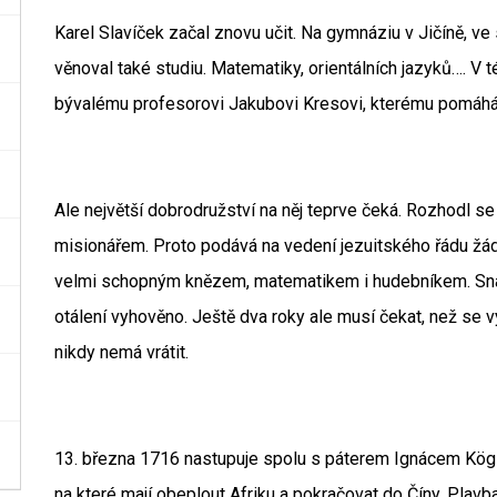
Karel Slavíček začal znovu učit. Na gymnáziu v Jičíně, ve
věnoval také studiu. Matematiky, orientálních jazyků…. V
bývalému profesorovi Jakubovi Kresovi, kterému pomáhá
Ale největší dobrodružství na něj teprve čeká. Rozhodl se 
misionářem. Proto podává na vedení jezuitského řádu žádos
velmi schopným knězem, matematikem i hudebníkem. Snad
otálení vyhověno. Ještě dva roky ale musí čekat, než se 
nikdy nemá vrátit.
13. března 1716 nastupuje spolu s páterem Ignácem Kög
na které mají obeplout Afriku a pokračovat do Číny. Plav