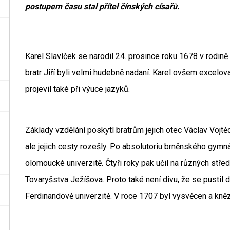
postupem času stal přítel čínských císařů.
Karel Slavíček se narodil 24. prosince roku 1678 v rodině u
bratr Jiří byli velmi hudebně nadaní. Karel ovšem excelova
projevil také při výuce jazyků.
Základy vzdělání poskytl bratrům jejich otec Václav Vojtě
ale jejich cesty rozešly. Po absolutoriu brněnského gymná
olomoucké univerzitě. Čtyři roky pak učil na různých stře
Tovaryšstva Ježíšova. Proto také není divu, že se pustil 
Ferdinandově univerzitě. V roce 1707 byl vysvěcen a kně