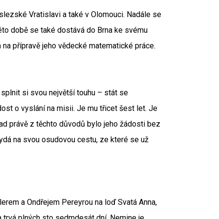
 slezské Vratislavi a také v Olomouci. Nadále se
 této době se také dostává do Brna ke svému
 na přípravě jeho vědecké matematické práce.
splnit si svou největší touhu – stát se
t o vyslání na misii. Je mu třicet šest let. Je
 právě z těchto důvodů bylo jeho žádosti bez
vydá na svou osudovou cestu, ze které se už
lerem a Ondřejem Pereyrou na loď Svatá Anna,
ba trvá plných sto sedmdesát dní. Nemine je