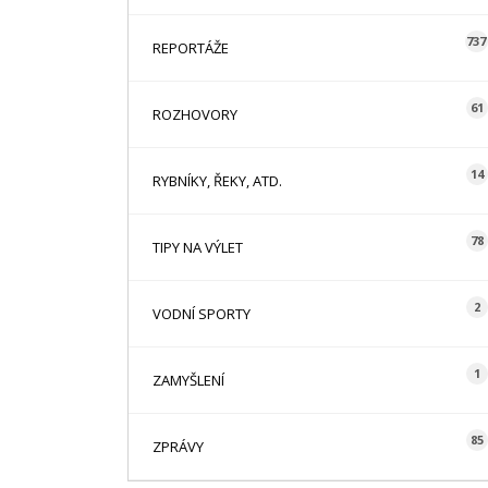
737
REPORTÁŽE
61
ROZHOVORY
14
RYBNÍKY, ŘEKY, ATD.
78
TIPY NA VÝLET
2
VODNÍ SPORTY
1
ZAMYŠLENÍ
85
ZPRÁVY