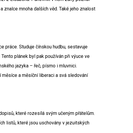
a znalce mnoha dalších věd. Také jeho znalost
uce práce. Studuje čínskou hudbu, sestavuje
ento plánek byl pak používán při výuce ve
nského jazyka – řeč, písmo i mluvnici.
 měsíce a měsíční liberaci a svá sledování
dopisů, které rozesílá svým učeným přátelům.
ch listů, které jsou uschovány v jezuitských