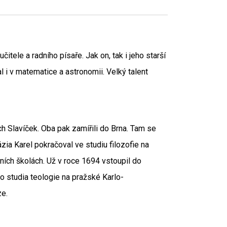
čitele a radního písaře. Jak on, tak i jeho starší
l i v matematice a astronomii. Velký talent
ch Slavíček. Oba pak zamířili do Brna. Tam se
zia Karel pokračoval ve studiu filozofie na
dních školách. Už v roce 1694 vstoupil do
do studia teologie na pražské Karlo-
ze.