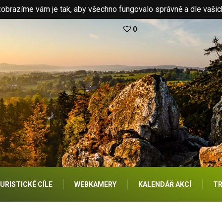
brazíme vám je tak, aby všechno fungovalo správně a dle vašic
0
URISTICKÉ CÍLE
WEBKAMERY
KALENDÁŘ AKCÍ
TR