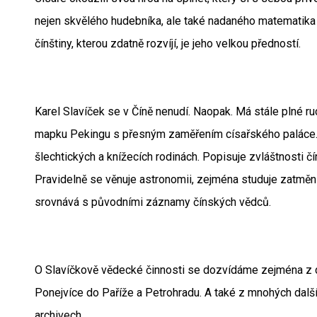
nejen skvělého hudebníka, ale také nadaného matematika 
čínštiny, kterou zdatně rozvíjí, je jeho velkou předností.
Karel Slavíček se v Číně nenudí. Naopak. Má stále plné r
mapku Pekingu s přesným zaměřením císařského paláce. T
šlechtických a knížecích rodinách. Popisuje zvláštnosti čí
Pravidelně se věnuje astronomii, zejména studuje zatmění
srovnává s původními záznamy čínských vědců.
O Slavíčkově vědecké činnosti se dozvídáme zejména z 
Ponejvíce do Paříže a Petrohradu. A také z mnohých další
archivech.