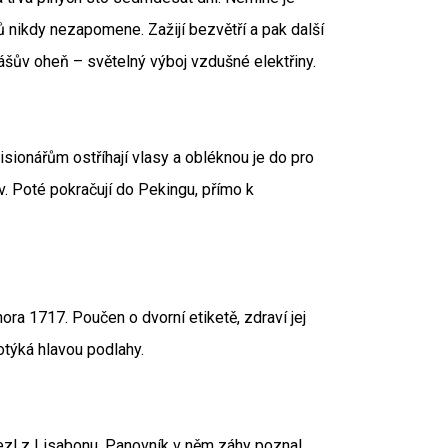
 nikdy nezapomene. Zažijí bezvětří a pak další
Eliášův oheň – světelný výboj vzdušné elektřiny.
sionářům ostříhají vlasy a obléknou je do pro
av. Poté pokračují do Pekingu, přímo k
ora 1717. Poučen o dvorní etiketě, zdraví jej
otýká hlavou podlahy.
ivezl z Lisabonu. Panovník v něm záhy poznal